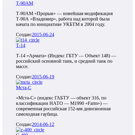
Т-90АМ
Т-90АМ «Прорыв» — новейшая модификация
Т-90А «Владимир», работа над которой была
начата по инициативе УКБТМ в 2004 году.
Создан:
2015-06-24
Т-14
Т-14 «Армата» (Индекс ГБТУ — Объект 148) —
российский основной танк, и средний танк по
массе.
Создан:
2015-06-19
Мста-С
«Мста-С» (индекс ГАБТУ — объект 316, по
классификации НАТО — M1990 «Farm») —
современная российская 152-мм дивизионная
самоходная гаубица.
Создан:
2014-06-12