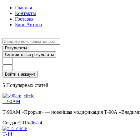
Главная
Контакты
Гостевая
Блог Автора
Search
...
Результаты
Смотрите все результаты
Войти в аккаунт
5 Популярных статей
Т-90АМ
Т-90АМ «Прорыв» — новейшая модификация Т-90А «Владимир»,
Создан:
2015-06-24
Т-14