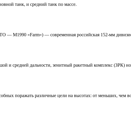
вной танк, и средний танк по массе.
ТО — M1990 «Farm») — современная российская 152-мм дивизио
шой и средней дальности, зенитный ракетный комплекс (ЗРК) но
обных поражать различные цели на высотах: от меньших, чем в