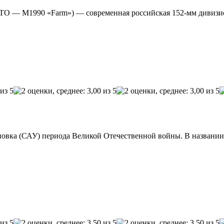
ТО — M1990 «Farm») — современная российская 152-мм дивизио
ановка (САУ) периода Великой Отечественной войны. В назван