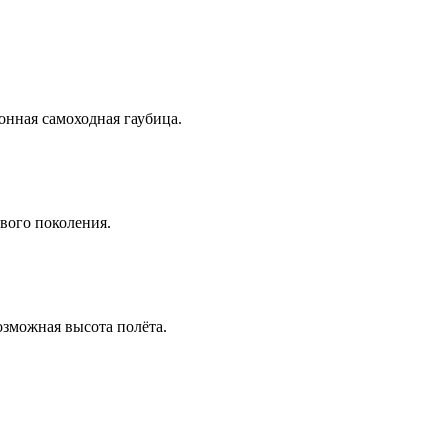
нная самоходная гаубица.
вого поколения.
озможная высота полёта.