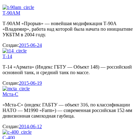
Т-90АМ
Т-90АМ «Прорыв» — новейшая модификация Т-90А
«Владимир», работа над которой была начата по инициативе
УКБТМ в 2004 году.
Создан:
2015-06-24
Т-14
Т-14 «Армата» (Индекс ГБТУ — Объект 148) — российский
основной танк, и средний танк по массе.
Создан:
2015-06-19
Мста-С
«Мста-С» (индекс ГАБТУ — объект 316, по классификации
НАТО — M1990 «Farm») — современная российская 152-мм
дивизионная самоходная гаубица.
Создан:
2014-06-12
С-400