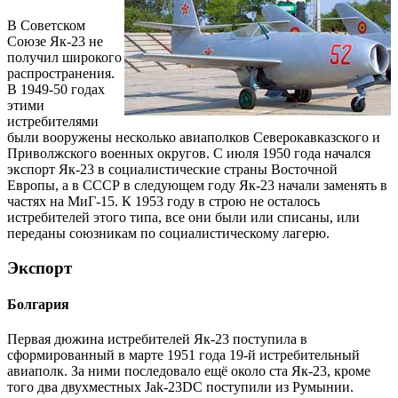
В Советском
Союзе Як-23 не
получил широкого
распространения.
В 1949-50 годах
этими
истребителями
были вооружены несколько авиаполков Северокавказского и
Приволжского военных округов. С июля 1950 года начался
экспорт Як-23 в социалистические страны Восточной
Европы, а в СССР в следующем году Як-23 начали заменять в
частях на МиГ-15. К 1953 году в строю не осталось
истребителей этого типа, все они были или списаны, или
переданы союзникам по социалистическому лагерю.
Экспорт
Болгария
Первая дюжина истребителей Як-23 поступила в
сформированный в марте 1951 года 19-й истребительный
авиаполк. За ними последовало ещё около ста Як-23, кроме
того два двухместных Jak-23DC поступили из Румынии.