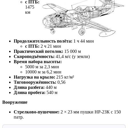
с ПТБ:
1475
км
Продолжительность полёта:
1 ч 44 мин
с ПТБ:
2 ч 21 мин
Практический потолок:
15 000 м
Скороподъёмность:
41,4 м/с (у земли)
Время набора высоты:
5000 м за 2,3 мин
10000 м за 6,2 мин
Нагрузка на крыло:
215 кг/м²
Тяговооружённость:
0,56
Длина разбега:
440 м
Длина пробега:
540 м
Вооружение
Стрелково-пушечное:
2 × 23 мм пушки НР-23К с 150
патр.