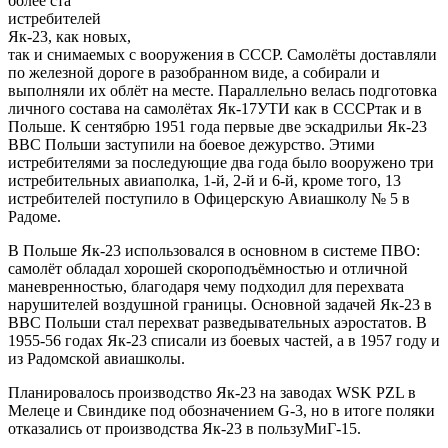
более ста
истребителей
Як-23, как новых,
так и снимаемых с вооружения в СССР. Самолёты доставляли
по железной дороге в разобранном виде, а собирали и
выполняли их облёт на месте. Параллельно велась подготовка
личного состава на самолётах Як-17УТИ как в СССРтак и в
Польше. К сентябрю 1951 года первые две эскадрильи Як-23
ВВС Польши заступили на боевое дежурство. Этими
истребителями за последующие два года было вооружено три
истребительных авиаполка, 1-й, 2-й и 6-й, кроме того, 13
истребителей поступило в Офицерскую Авиашколу № 5 в
Радоме.
В Польше Як-23 использовался в основном в системе ПВО:
самолёт обладал хорошей скороподъёмностью и отличной
маневренностью, благодаря чему подходил для перехвата
нарушителей воздушной границы. Основной задачей Як-23 в
ВВС Польши стал перехват разведывательных аэростатов. В
1955-56 годах Як-23 списали из боевых частей, а в 1957 году и
из Радомской авиашколы.
Планировалось производство Як-23 на заводах WSK PZL в
Мелеце и Свиндике под обозначением G-3, но в итоге поляки
отказались от производства Як-23 в пользуМиГ-15.