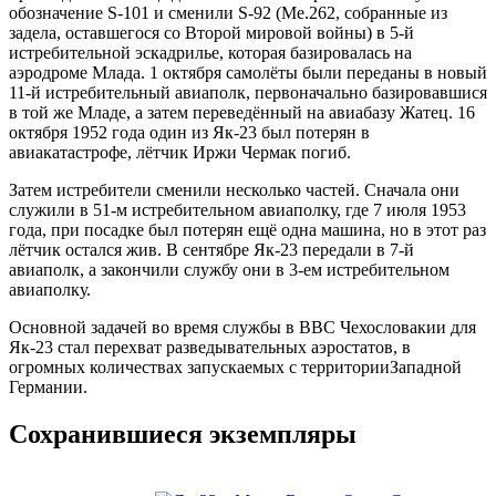
обозначение S-101 и сменили S-92 (Me.262, собранные из
задела, оставшегося со Второй мировой войны) в 5-й
истребительной эскадрилье, которая базировалась на
аэродроме Млада. 1 октября самолёты были переданы в новый
11-й истребительный авиаполк, первоначально базировавшися
в той же Младе, а затем переведённый на авиабазу Жатец. 16
октября 1952 года один из Як-23 был потерян в
авиакатастрофе, лётчик Иржи Чермак погиб.
Затем истребители сменили несколько частей. Сначала они
служили в 51-м истребительном авиаполку, где 7 июля 1953
года, при посадке был потерян ещё одна машина, но в этот раз
лётчик остался жив. В сентябре Як-23 передали в 7-й
авиаполк, а закончили службу они в 3-ем истребительном
авиаполку.
Основной задачей во время службы в ВВС Чехословакии для
Як-23 стал перехват разведывательных аэростатов, в
огромных количествах запускаемых с территорииЗападной
Германии.
Сохранившиеся экземпляры