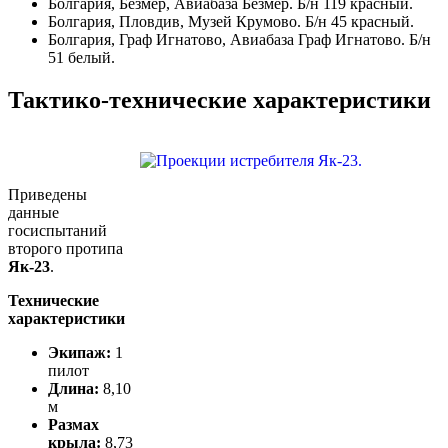
Болгария, Безмер, Авиабаза Безмер. Б/н 119 красный.
Болгария, Пловдив, Музей Крумово. Б/н 45 красный.
Болгария, Граф Игнатово, Авиабаза Граф Игнатово. Б/н
51 белый.
Тактико-технические характеристики
Приведены
данные
госиспытаний
второго протипа
Як-23
.
Технические
характеристики
Экипаж:
1
пилот
Длина:
8,10
м
Размах
крыла:
8,73