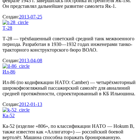
феврале 1943 г. завершилась постройка истребителя Як-1М.
Он представлял дальнейшее развитие самолета Як-1.
Создан:
2013-07-25
Т-28
Т-28 — трёхбашенный советский средний танк межвоенного
периода. Разработан в 1930—1932 годах инженерами танко-
тракторного конструкторского бюро ВОАО.
Создан:
2013-04-08
Ил-86
Ил-86 (по кодификации НАТО: Camber) — четырёхмоторный
широкофюзеляжный пассажирский самолёт для авиалиний
средней протяжённости, спроектированный в КБ Ильюшина.
Создан:
2012-01-13
Ка-52
Ка-52 (изделие «806», по классификации НАТО — Hokum B,
также известен как «Аллигатор») — российский боевой
вертолёт. Машина способна поражать бронированную.