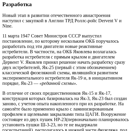
Разработка
Новый этап в развитии отечественного авиастроения
наступил с закупкой в Англии ТРД Роллс-ройс Dervent V и
Nine.
11 марта 1947 Совет Министров СССР выпустил
постановление, по которому нескольким ОКБ поручалось
разработать под эти двигатели новые реактивные
истребители. В частности, на ОКБ Яковлева возлагалась
разработка истребителя с прямым крылом и двигателем
Дервент V. Яковлев принял решение начать разработку сразу
двух истребителей, Як-25 (первый с этим обозначением)
классической фюзеляжной схемы, являвшийся развитием
экспериментального истребителя Як-19 и, в инициативном
порядке, Як-23 —
«реданной схемы».
В отличие от своих предшественников Як-15 и Як-17,
конструкция которых базировалась на Як-3, Як-23 был создан
заново, с учетом опыта накопленного при их разработке. На
самолёте было применено крыло с ламинизированным
профилем и щелевыми закрылками типа ЦАГИ. Вооружение
состоящее из двух пушек НР-23(первоначально планировалось
установить пушки Ш-3-23, но те не выдержали
госиспытаний), располагалось в нижней части фюзеляжа, под