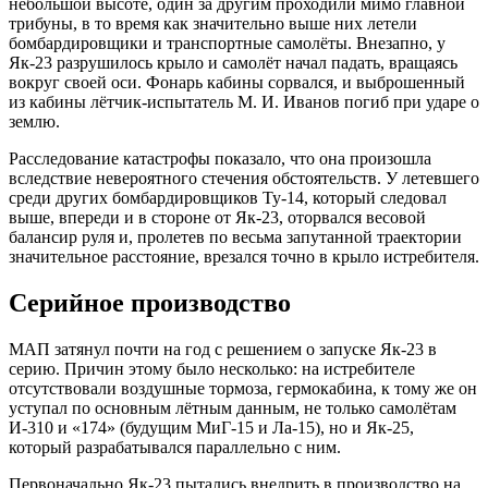
небольшой высоте, один за другим проходили мимо главной
трибуны, в то время как значительно выше них летели
бомбардировщики и транспортные самолёты. Внезапно, у
Як-23 разрушилось крыло и самолёт начал падать, вращаясь
вокруг своей оси. Фонарь кабины сорвался, и выброшенный
из кабины лётчик-испытатель М. И. Иванов погиб при ударе о
землю.
Расследование катастрофы показало, что она произошла
вследствие невероятного стечения обстоятельств. У летевшего
среди других бомбардировщиков Ту-14, который следовал
выше, впереди и в стороне от Як-23, оторвался весовой
балансир руля и, пролетев по весьма запутанной траектории
значительное расстояние, врезался точно в крыло истребителя.
Серийное производство
МАП затянул почти на год с решением о запуске Як-23 в
серию. Причин этому было несколько: на истребителе
отсутствовали воздушные тормоза, гермокабина, к тому же он
уступал по основным лётным данным, не только самолётам
И-310 и «174» (будущим МиГ-15 и Ла-15), но и Як-25,
который разрабатывался параллельно с ним.
Первоначально Як-23 пытались внедрить в производство на