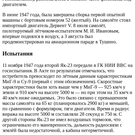
двигателем.
В июне 1947 года, была завершена сборка первой опытной
машины с бортовым номером 52 (желтый). На самолёте стоял
импортный двигатель Дервент V. 8 июля самолёт,
пилотируемый лётчиком-испытателем М. И. Ивановым,
впервые поднялся в воздух, а 3 августа был
продемонстрирован на авиационном параде в Тушино.
Испытания
11 ноября 1947 года второй Як-23 передали в ГК НИИ ВВС на
госиспытания. В Акте по результатам отмечалось, что
истребитель превосходит по лётным данным характеристикам
МиГ-9 и Су-9 (первый с этим обозначением). Скоростные
характеристики были хоть выше чем у МиГ-9 — 925 км/ч у
земли и 910 км/ч на высоте 5000 м — но при этом на 35 км/ч и
40 км/ч ниже ожидаемых. Это было связано с превышением
массы самолёта на 65 кг (планировалось 2900 кг) и меньшей,
по сравнению с формуляром, тяги двигателя. Время и радиус
виража на высоте 5000 м составляли 28 секунд и 750 м. С
другой стороны Як-23 не имел воздушных тормозов, что
ограничивало его маневренность, дальность радиосвязи с
землёй была недостаточной, а кабина негерметичной.