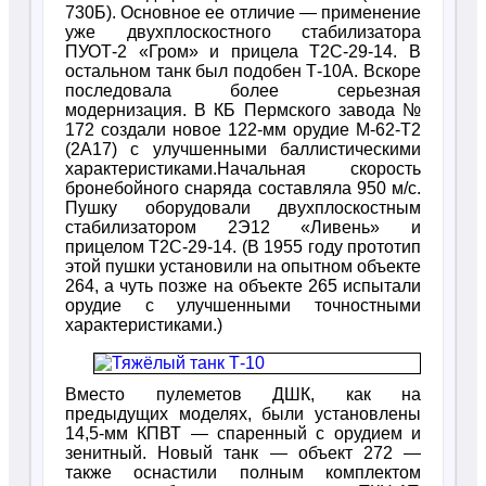
730Б). Основное ее отличие — применение
уже двухплоскостного стабилизатора
ПУОТ-2 «Гром» и прицела Т2С-29-14. В
остальном танк был подобен Т-10А. Вскоре
последовала более серьезная
модернизация. В КБ Пермского завода №
172 создали новое 122-мм орудие М-62-Т2
(2А17) с улучшенными баллистическими
характеристиками.Начальная скорость
бронебойного снаряда составляла 950 м/с.
Пушку оборудовали двухплоскостным
стабилизатором 2Э12 «Ливень» и
прицелом Т2С-29-14. (В 1955 году прототип
этой пушки установили на опытном объекте
264, а чуть позже на объекте 265 испытали
орудие с улучшенными точностными
характеристиками.)
Вместо пулеметов ДШК, как на
предыдущих моделях, были установлены
14,5-мм КПВТ — спаренный с орудием и
зенитный. Новый танк — объект 272 —
также оснастили полным комплектом