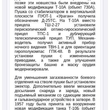
позже эти новшества были внедрены на
новой модификации Т-10А (объект 730А).
Пушка со стабилизатором в вертикальной
плоскости ПУОТ-1 «Ураган» получила
обозначение Д-25ТС. На Т-10А вместо
прицела ТШ-2-27 установили
перископический оптико-гироскопический
прицел ТПС-1 и дублирующий
телескопический прицел ТУП. Механик-
водитель получил активный прибор
ночного видения ТВН-1 и для ориентации
гирополукомпас ГПК-48. В результате
установки пушки с измененными
приводами, а также для улучшения
бронезащиты башню и маску орудия
модернизировали.
Для уменьшения загазованности боевого
отделения на стволе пушки был установлен
эжектор. Дополнительно ввели механизм
досылания снаряда и заряда, новый
подъемный механизм со сдающим звеном
и гальваноударное устройство в затворе. В
1957 году была принята на вооружение
новая модификация танка Т-10Б (объект