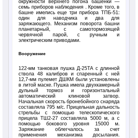
окружности верхнего погона башенки —
семь приборов наблюдения . Кроме того, в
башне имелись еще три прибора ТПБ-51:
один для наводчика и два для
заряжающего. Механизм поворота башни
планетарный, с самотормозящей
червячной парой, с ручным и
электрическим приводами.
Вооружение
122-мм танковая пушка Д-25ТА с длинной
ствола 48 калибров и спаренный с ней
12,7-мм пулемет ДШКМ были установлены
в литой маске. Пушка имела двухкамерный
дульный тормоз и горизонтальный
автоматический клиновой затвор.
Начальная скорость бронебойного снаряда
составляла 795 м/с. Прицельная дальность
стрельбы с помощью телескопического
прицела ТШ2-27 составляла 5000 м, а с
помощью бокового уровня 15000 м.
Заряжание облегчалось за счет
применения механизма досылания.