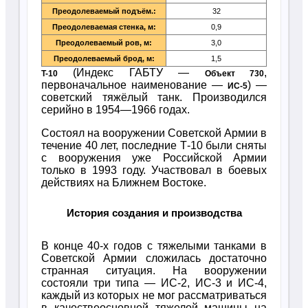
Преодолеваемый подъём.:
32
Преодолеваемая стенка, м:
0,9
Преодолеваемый ров, м:
3,0
Преодолеваемый брод, м:
1,5
(Индекс ГАБТУ —
,
T-10
Объект 730
первоначальное наименование —
) —
ИС-5
советский тяжёлый танк. Производился
серийно в 1954—1966 годах.
Состоял на вооружении Советской Армии в
течение 40 лет, последние Т-10 были сняты
с вооружения уже Российской Армии
только в 1993 году. Участвовал в боевых
действиях на Ближнем Востоке.
История создания и производства
В конце 40-х годов с тяжелыми танками в
Советской Армии сложилась достаточно
странная ситуация. На вооружении
состояли три типа — ИС-2, ИС-3 и ИС-4,
каждый из которых не мог рассматриваться
в качествеосновной тяжелой машины на