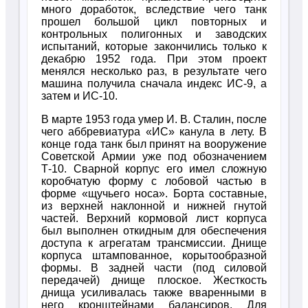
много доработок, вследствие чего танк
прошел большой цикл повторных и
контрольных полигонных и заводских
испытаний, которые закончились только к
декабрю 1952 года. При этом проект
менялся несколько раз, в результате чего
машина получила сначала индекс ИС-9, а
затем и ИС-10.
В марте 1953 года умер И. В. Сталин, после
чего аббревиатура «ИС» канула в лету. В
конце года танк был принят на вооружение
Советской Армии уже под обозначением
Т-10. Сварной корпус его имел сложную
коробчатую форму с лобовой частью в
форме «щучьего носа». Борта составные,
из верхней наклонной и нижней гнутой
частей. Верхний кормовой лист корпуса
был выполнен откидным для обеспечения
доступа к агрегатам трансмиссии. Днище
корпуса штампованное, корытообразной
формы. В задней части (под силовой
передачей) днище плоское. Жесткость
днища усиливалась также вваренными в
него кронштейнами балансиров. Для