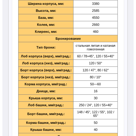
Ширина корпуса, мм:
3380
Высота, мм:
2585
База, мм:
4550
Колея, мм:
2660
Клиренс, мм:
460
Бронирование
стальная литая и катаная
Тип брони:
гомогенная
Лоб корпуса (верх), мм/град.:
60 / 78+45°, 120 / 55+40°
Лоб корпуса (низ), мм/град.:
120 / 50°
Борт корпуса (верх), мм/град.:
120 / 47°, 80 / 62°
Борт корпуса (низ), мм/град.:
80 / 10°
Корма корпуса, мм/град.:
50—60
Днище, мм:
16
Крыша корпуса, мм:
30
Лоб башни, мм/град.:
250 / 24°, 120 / 55+40°
148 / 45°, 122 / 55°, 102 /
Борт башни, мм/град.:
65°
Корма башни, мм/град.:
50
Крыша башни, мм:
40