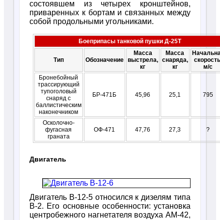
состоявшем из четырех кронштейнов,
приваренных к бортам и связанных между
собой продольными угольниками.
Боеприпасы танковой пушки Д-25Т
Масса
Масса
Начальн
Тип
Обозначение
выстрела,
снаряда,
скорость
кг
кг
м/с
Бронебойный
трассирующий
тупоголовый
БР-471Б
45,96
25,1
795
снаряд с
баллистическим
наконечником
Осколочно-
фугасная
ОФ-471
47,76
27,3
?
граната
Двигатель
Двигатель В-12-5 относился к дизелям типа
В-2. Его основные особенности: установка
центробежного нагнетателя воздуха АМ-42,