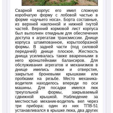
Сварной корпус его имел сложную
коробчатую форму с лобовой частью в
форме «щучьего носа». Борта составные,
из верхней наклонной и нижней гнутой
частей. Верхний кормовой лист корпуса
был выполнен откидным для обеспечения
доступа к агрегатам трансмиссии. Днище
корпуса штампованное, корытообразной
формы. В задней части (под силовой
передачей) днище плоское. Жесткость
днища усиливалась также вваренными в
него кронштейнами балансиров. Для
обслуживания агрегатов и механизмов в
днище имелись люки и отверстия,
закрытые броневыми крышками или
пробками на резьбе. Место механика-
водителя находилось впереди по оси
машины. Для посадки имелся люк
треугольной формы, закрываемый
сдвижной крышкой. Наблюдение за
местностью механик-водитель вел через
три прибора: один из них ТПВ-51
устанавливался в крышке люка, два других