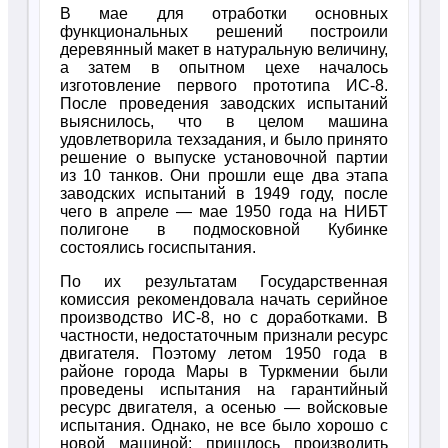
В мае для отработки основных
функциональных решений построили
деревянный макет в натуральную величину,
а затем в опытном цехе началось
изготовление первого прототипа ИС-8.
После проведения заводских испытаний
выяснилось, что в целом машина
удовлетворила техзадания, и было принято
решение о выпуске установочной партии
из 10 танков. Они прошли еще два этапа
заводских испытаний в 1949 году, после
чего в апреле — мае 1950 года на НИБТ
полигоне в подмосковной Кубинке
состоялись госиспытания.
По их результатам Государственная
комиссия рекомендовала начать серийное
производство ИС-8, но с доработками. В
частности, недостаточным признали ресурс
двигателя. Поэтому летом 1950 года в
районе города Мары в Туркмении были
проведены испытания на гарантийный
ресурс двигателя, а осенью — войсковые
испытания. Однако, не все было хорошо с
новой машиной: пришлось производить