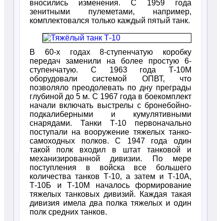
вносились изменения. С 1959 года
зенитными пулеметами, например,
комплектовался только каждый пятый танк.
В 60-х годах 8-ступенчатую коробку
передач заменили на более простую 6-
ступенчатую. С 1963 года Т-10М
оборудовали системой ОПВТ, что
позволяло преодолевать по дну преграды
глубиной до 5 м. С 1967 года в боекомплект
начали включать выстрелы с бронебойно-
подкалиберными и кумулятивными
снарядами. Танки Т-10 первоначально
поступали на вооружение тяжелых танко-
самоходных полков. С 1947 года один
такой полк входил в штат танковой и
механизированной дивизии. По мере
поступления в войска все большего
количества танков Т-10, а затем и Т-10А,
Т-10Б и Т-10М началось формирование
тяжелых танковых дивизий. Каждая такая
дивизия имела два полка тяжелых и один
полк средних танков.