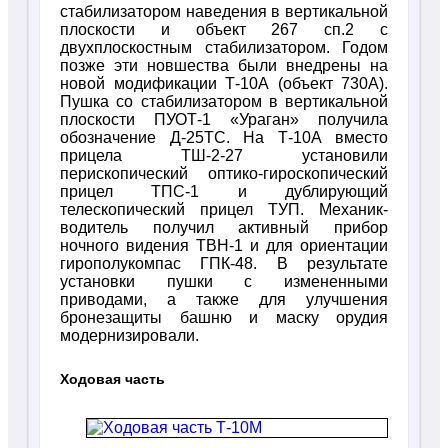
стабилизатором наведения в вертикальной
плоскости и объект 267 сп.2 с
двухплоскостным стабилизатором. Годом
позже эти новшества были внедрены на
новой модификации Т-10А (объект 730А).
Пушка со стабилизатором в вертикальной
плоскости ПУОТ-1 «Ураган» получила
обозначение Д-25ТС. На Т-10А вместо
прицела ТШ-2-27 установили
перископический оптико-гироскопический
прицел ТПС-1 и дублирующий
телескопический прицел ТУП. Механик-
водитель получил активный прибор
ночного видения ТВН-1 и для ориентации
гирополукомпас ГПК-48. В результате
установки пушки с измененными
приводами, а также для улучшения
бронезащиты башню и маску орудия
модернизировали.
Ходовая часть