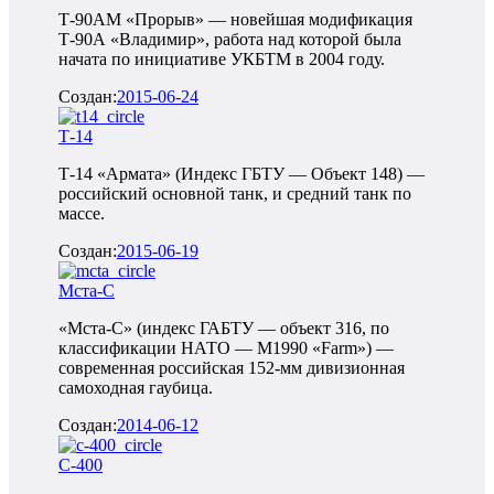
Т-90АМ «Прорыв» — новейшая модификация
Т-90А «Владимир», работа над которой была
начата по инициативе УКБТМ в 2004 году.
Создан:
2015-06-24
Т-14
Т-14 «Армата» (Индекс ГБТУ — Объект 148) —
российский основной танк, и средний танк по
массе.
Создан:
2015-06-19
Мста-С
«Мста-С» (индекс ГАБТУ — объект 316, по
классификации НАТО — M1990 «Farm») —
современная российская 152-мм дивизионная
самоходная гаубица.
Создан:
2014-06-12
С-400