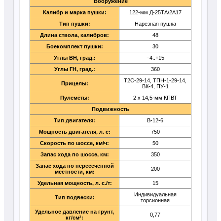
Вооружение
Калибр и марка пушки:
122-мм Д-25ТА/2А17
Тип пушки:
Нарезная пушка
Длина ствола, калибров:
48
Боекомплект пушки:
30
Углы ВН, град.:
−4..+15
Углы ГН, град.:
360
Т2С-29-14, ТПН-1-29-14,
Прицелы:
ВК-4, ПУ-1
Пулемёты:
2 х 14,5-мм КПВТ
Подвижность
Тип двигателя:
В-12-6
Мощность двигателя, л. с:
750
Скорость по шоссе, км/ч:
50
Запас хода по шоссе, км:
350
Запас хода по пересечённой
200
местности, км:
Удельная мощность, л. с./т:
15
Индивидуальная
Тип подвески:
торсионная
Удельное давление на грунт,
0,77
кг/см²: