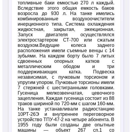
топливные баки емкостью 270 л каждый.
Вследствие этого общая емкость баков
возросла до 930 л. На танке имелись
комбинированные воздухоочистители
инерционного типа. Система охлаждения
жидкостная, закрытая, эжекционная.
Запуск двигателя осуществлялся
электростартером СТ-700 или сжатым
воздухом.Ведущие колеса заднего
расположения имели съемные венцы с 14
зубьями. На каждом борту было 7 литых
сдвоенных опорных катков с
металлическим ободом и три
поддерживающих катка. Подвеска
независимая, с пучковым торсионом и
упругим упором. Пучковые торсионы имели
7 стержней с шестигранными головками.
Гусеница мелкозвенчатая, цевочного
зацепления. Каждая гусеница состоит из 88
траков шириной по 720-мм с шагом 160-мм.
На танке устанавливали радиостанцию
10РТ-26Э и внутреннее переговорное
устройство ТПУ-47-2 на четыре абонента. В
1955 году были созданы две опытные
машины — объект 267 сп.1 со