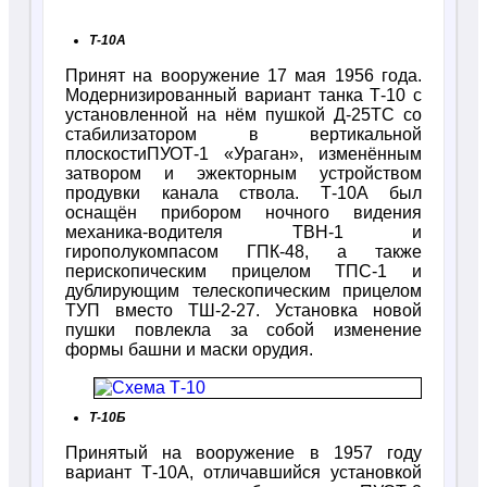
Т-10А
Принят на вооружение 17 мая 1956 года.
Модернизированный вариант танка Т-10 с
установленной на нём пушкой Д-25ТС со
стабилизатором в вертикальной
плоскостиПУОТ-1 «Ураган», изменённым
затвором и эжекторным устройством
продувки канала ствола. Т-10А был
оснащён прибором ночного видения
механика-водителя ТВН-1 и
гирополукомпасом ГПК-48, а также
перископическим прицелом ТПС-1 и
дублирующим телескопическим прицелом
ТУП вместо ТШ-2-27. Установка новой
пушки повлекла за собой изменение
формы башни и маски орудия.
Т-10Б
Принятый на вооружение в 1957 году
вариант Т-10А, отличавшийся установкой