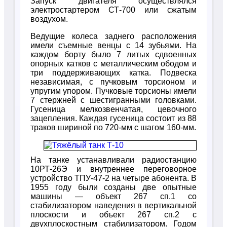
Запуск двигателя осуществлялся
электростартером СТ-700 или сжатым
воздухом.
Ведущие колеса заднего расположения
имели съемные венцы с 14 зубьями. На
каждом борту было 7 литых сдвоенных
опорных катков с металлическим ободом и
три поддерживающих катка. Подвеска
независимая, с пучковым торсионом и
упругим упором. Пучковые торсионы имели
7 стержней с шестигранными головками.
Гусеница мелкозвенчатая, цевочного
зацепления. Каждая гусеница состоит из 88
траков шириной по 720-мм с шагом 160-мм.
На танке устанавливали радиостанцию
10РТ-26Э и внутреннее переговорное
устройство ТПУ-47-2 на четыре абонента. В
1955 году были созданы две опытные
машины — объект 267 сп.1 со
стабилизатором наведения в вертикальной
плоскости и объект 267 сп.2 с
двухплоскостным стабилизатором. Годом