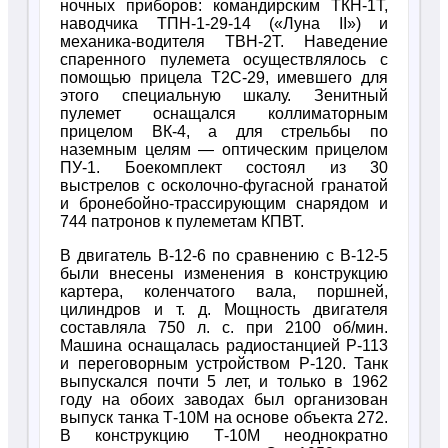
ночных приборов: командирским ТКН-1Т,
наводчика ТПН-1-29-14 («Луна II») и
механика-водителя ТВН-2Т. Наведение
спаренного пулемета осуществлялось с
помощью прицела Т2С-29, имевшего для
этого специальную шкалу. Зенитный
пулемет оснащался коллиматорным
прицелом ВК-4, а для стрельбы по
наземным целям — оптическим прицелом
ПУ-1. Боекомплект состоял из 30
выстрелов с осколочно-фугасной гранатой
и бронебойно-трассирующим снарядом и
744 патронов к пулеметам КПВТ.
В двигатель В-12-6 по сравнению с В-12-5
были внесены изменения в конструкцию
картера, коленчатого вала, поршней,
цилиндров и т. д. Мощность двигателя
составляла 750 л. с. при 2100 об/мин.
Машина оснащалась радиостанцией Р-113
и переговорным устройством Р-120. Танк
выпускался почти 5 лет, и только в 1962
году на обоих заводах был организован
выпуск танка Т-10М на основе объекта 272.
В конструкцию Т-10М неоднократно