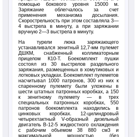
помощью бокового уровня 15000 м.
Заряжание облегчалось за счет
применения механизма досылания.
Скорострельность при этом составляла 3—
4 выстрела в минуту, а при заряжании
вручную 2—3 выстрела в минуту.
На турели люка заряжающего
устанавливался зенитный 12,7-мм пулемет
ДШКМ, снабженный коллиматорным
прицелом К10-Т. Боекомплект пушки
состоял из 30 выстрелов раздельного
заряжания, размещенных в хомутиковых и
лотковых укладках. Боекомплект пулеметов
насчитывал 1000 патронов, 300 из них к
спаренному пулемету были уложены в
шести штатных патронных коробках, а 150
к зенитному пулемету — в трех
специальных патронных коробках, 550
патронов боекомплекта находились в
цинковых коробках. 12-цилиндровый
четырехтактный V-образный дизельный
двигатель В-12-5 жидкостного охлаждения
с рабочим объемом 38 880 см3 и
максимальной мощностью (без