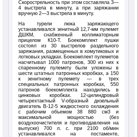
Скорострельность при этом составляла 3—
4 выстрела в минуту, а при заряжании
вручную 2—3 выстрела в минуту.
На турели люка заряжающего
устанавливался зенитный 12,7-мм пулемет
ДШКМ, снабженный коллиматорным
прицелом К10-Т. Боекомплект пушки
состоял из 30 выстрелов раздельного
заряжания, размещенных в хомутиковых и
лотковых укладках. Боекомплект пулеметов
насчитывал 1000 патронов, 300 из них к
спаренному пулемету были уложены в
шести штатных патронных коробках, а 150
к зенитному пулемету — в трех
специальных патронных коробках, 550
патронов боекомплекта находились в
цинковых коробках. 12-цилиндровый
четырехтактный V-образный дизельный
двигатель В-12-5 жидкостного охлаждения
с рабочим объемом 38 880 см3 и
максимальной мощностью (без
воздухоочистителя и противодавления на
выпуске) 700 л. с. при 2100 об/мин
устанавливался на постаменте,