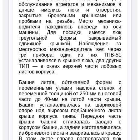
обслуживания агрегатов и механизмов в
днище имелись люки и отверстия,
закрытые броневыми крышками или
пробками на резьбе. Место механика-
водителя находилось впереди по оси
машины. Для посадки имелся люк
треугольной формы, закрываемый
сдвижной крышкой. Наблюдение за
местностью механик-водитель вел через
три прибора: один из них ТПВ-51
устанавливался в крышке люка, два других
ТИП — в окнах верхней части лобовых
листов корпуса.
Башня литая, обтекаемой формы с
переменными углами наклона стенок и
переменной толщиной от 250-мм в носовой
части до 40-мм на литой части крыши.
Башня устанавливалась на шариковой
опоре над вырезом подбашенного листа
крыши корпуса танка. Передняя часть
крыши башни отливалась заодно с
корпусом башни, а задняя изготавливалась
из броневого листа и вваривалась в крышу.
В этом листе справа располагался люк