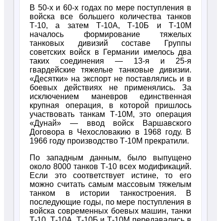
В 50-х и 60-х годах по мере поступления в
войска все большего количества танков
Т-10, а затем Т-10А, Т-10Б и Т-10М
началось формирование тяжелых
танковых дивизий составе Группы
советских войск в Германии имелось два
таких соединения — 13-я и 25-я
гвардейские тяжелые танковые дивизии.
«Десятки» на экспорт не поставлялись и в
боевых действиях не применялись. За
исключением маневров единственная
крупная операция, в которой пришлось
участвовать танкам Т-10М, это операция
«Дунай» — ввод войск Варшавского
Договора в Чехословакию в 1968 году. В
1966 году производство Т-10М прекратили.
По западным данным, было выпущено
около 8000 танков Т-10 всех модификаций.
Если это соответствует истине, то его
можно считать самым массовым тяжелым
танком в истории танкостроения. В
последующие годы, по мере поступления в
войска современных боевых машин, танки
Т-10, Т-10А, Т-10Б и Т-10М передавались в