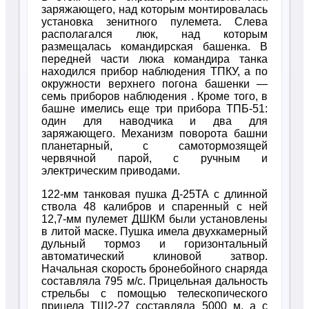
заряжающего, над которым монтировалась
установка зенитного пулемета. Слева
располагался люк, над которым
размещалась командирская башенка. В
передней части люка командира танка
находился прибор наблюдения ТПКУ, а по
окружности верхнего погона башенки —
семь приборов наблюдения . Кроме того, в
башне имелись еще три прибора ТПБ-51:
один для наводчика и два для
заряжающего. Механизм поворота башни
планетарный, с самотормозящей
червячной парой, с ручным и
электрическим приводами.
122-мм танковая пушка Д-25ТА с длинной
ствола 48 калибров и спаренный с ней
12,7-мм пулемет ДШКМ были установлены
в литой маске. Пушка имела двухкамерный
дульный тормоз и горизонтальный
автоматический клиновой затвор.
Начальная скорость бронебойного снаряда
составляла 795 м/с. Прицельная дальность
стрельбы с помощью телескопического
прицела ТШ2-27 составляла 5000 м, а с