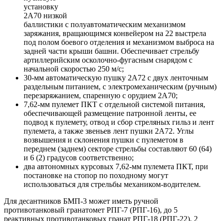
установку
2А70 низкой
баллистики с полуавтоматическим механизмом
заряжания, вращающимся конвейером на 22 выстрела
под полом боевого отделения и механизмом выброса на
задней части крыши башни. Обеспечивает стрельбу
артиллерийским осколочно-фугасным снарядом с
начальной скоростью 250 м/с;
30-мм автоматическую пушку 2А72 с двух ленточным
раздельным питанием, с электромеханическим (ручным)
перезаряжанием, спаренную с орудием 2А70;
7,62-мм пулемет ПКТ с отдельной системой питания,
обеспечивающей размещение патронной ленты, ее
подвод к пулемету, отвод и сбор стреляных гильз и лент
пулемета, а также звеньев лент пушки 2А72. Углы
возвышения и склонения пушки с пулеметом в
переднем (заднем) секторе стрельбы составляют 60 (64)
и 6 (2) градусов соответственно;
два автономных курсовых 7,62-мм пулемета ПКТ, при
постановке на стопор по походному могут
использоваться для стрельбы механиком-водителем.
Для десантников БМП-3 может иметь ручной
противотанковый гранатомет РПГ-7 (РПГ-16), до 5
реактивных противотанковых гранат РПГ-18 (РПГ-22), 2