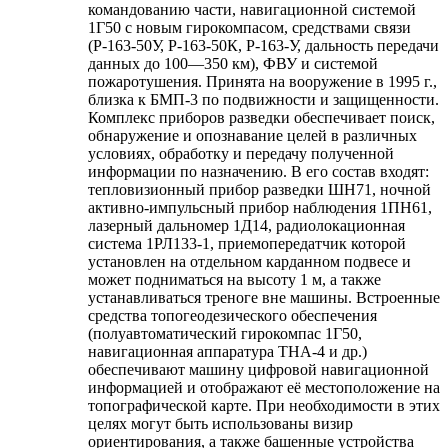
командованию части, навигационной системой
1Г50 с новым гирокомпасом, средствами связи
(Р-163-50У, Р-163-50К, Р-163-У, дальность передачи
данных до 100—350 км), ФВУ и системой
пожаротушения. Принята на вооружение в 1995 г.,
близка к БМП-3 по подвижности и защищенности.
Комплекс приборов разведки обеспечивает поиск,
обнаружение и опознавание целей в различных
условиях, обработку и передачу полученной
информации по назначению. В его состав входят:
тепловизионный прибор разведки ШН71, ночной
активно-импульсный прибор наблюдения 1ПН61,
лазерный дальномер 1Д14, радиолокационная
система 1РЛ133-1, приемопередатчик которой
установлен на отдельном карданном подвесе и
может подниматься на высоту 1 м, а также
устанавливаться треноге вне машины. Встроенные
средства топогеодезического обеспечения
(полуавтоматический гирокомпас 1Г50,
навигационная аппаратура ТНА-4 и др.)
обеспечивают машину цифровой навигационной
информацией и отображают её местоположение на
топографической карте. При необходимости в этих
целях могут быть использованы визир
ориентирования, а также башенные устройства