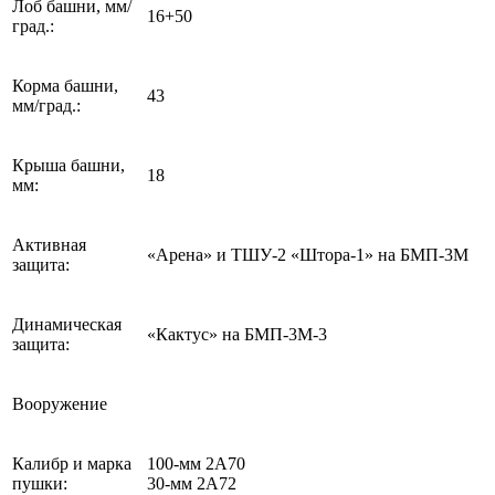
Лоб башни, мм/
16+50
град.:
Корма башни,
43
мм/град.:
Крыша башни,
18
мм:
Активная
«Арена» и ТШУ-2 «Штора-1» на БМП-3М
защита:
Динамическая
«Кактус» на БМП-3М-3
защита:
Вооружение
Калибр и марка
100-мм 2А70
пушки:
30-мм 2А72