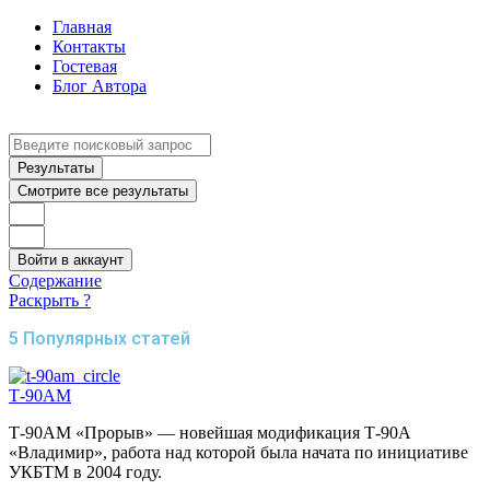
Главная
Контакты
Гостевая
Блог Автора
Search
...
Результаты
Смотрите все результаты
Войти в аккаунт
Содержание
Раскрыть ?
5 Популярных статей
Т-90АМ
Т-90АМ «Прорыв» — новейшая модификация Т-90А
«Владимир», работа над которой была начата по инициативе
УКБТМ в 2004 году.