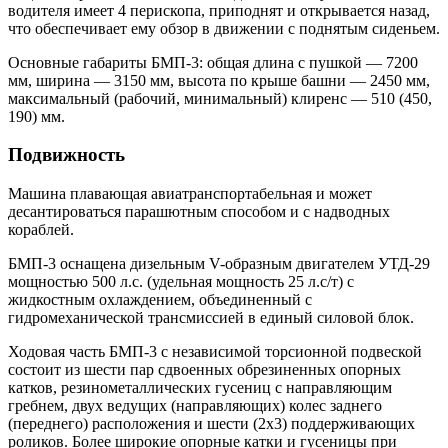
водителя имеет 4 перископа, приподнят и открывается назад,
что обеспечивает ему обзор в движении с поднятым сиденьем.
Основные габариты БМП-3: общая длина с пушкой — 7200
мм, ширина — 3150 мм, высота по крыше башни — 2450 мм,
максимальный (рабочий, минимальный) клиренс — 510 (450,
190) мм.
Подвижность
Машина плавающая авиатранспортабельная и может
десантироваться парашютным способом и с надводных
кораблей.
БМП-3 оснащена дизельным V-образным двигателем УТД-29
мощностью 500 л.с. (удельная мощность 25 л.с/т) с
жидкостным охлаждением, объединенный с
гидромеханической трансмиссией в единый силовой блок.
Ходовая часть БМП-3 с независимой торсионной подвеской
состоит из шести пар сдвоенных обрезиненных опорных
катков, резинометаллических гусениц с направляющим
гребнем, двух ведущих (направляющих) колес заднего
(переднего) расположения и шести (2х3) поддерживающих
роликов. Более широкие опорные катки и гусеницы при