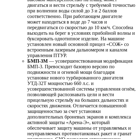
двигаться и вести стрельбу с требуемой точностью
при волнении воды силой до 3 и 2 баллов
соответственно. При работающем двигателе
может находиться в воде до 7 часов и
передвигаться со скоростью до 10 км/ч. Способна
выходить на берег в условиях прибойной волны и
буксировать однотипное изделие. На машине
установлен новый основной прицел «СОЖ» со
встроенным лазерным дальномером и каналом
управления ПТУР.
БМП-3М
— усовершенствованная модификация
БМП-3. Превосходит базовую версию по
подвижности и огневой мощи благодаря
установке нового турбированного двигателя
УТД-32Т мощностью 660 л.с. и
усовершенствованной системы управления огнём,
позволяющей распознавать цели и вести
прицельную стрельбу на больших дальностях и
скоростях движения. Отличается повышенной
защищенностью за счет установки
дополнительных броневых экранов и комплекса
активной защиты «Арена-Э», который
обеспечивает защиту машины от управляемых и
неуправляемых противотанковых ракет и гранат