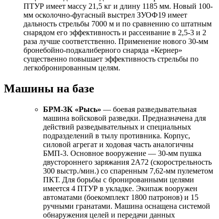
ПТУР имеет массу 21,5 кг и длину 1185 мм. Новый 100-
мм осколочно-фугасный выстрел ЗУОФ19 имеет
дальность стрельбы 7000 м и по сравнению со штатным
снарядом его эффективность и рассеивание в 2,5-3 и 2
раза лучше соответственно. Применение нового 30-мм
бронебойно-подкалиберного снаряда «Кернер»
существенно повышает эффективность стрельбы по
легкобронированным целям.
Машины на базе
БРМ-3К «Рысь»
— боевая разведывательная
машина войсковой разведки. Предназначена для
действий разведывательных и специальных
подразделений в тылу противника. Корпус,
силовой агрегат и ходовая часть аналогичны
БМП-3. Основное вооружение — 30-мм пушка
двустороннего заряжания 2А72 (скорострельность
300 выстр./мин.) со спаренным 7,62-мм пулеметом
ПКТ. Для борьбы с бронированными целями
имеется 4 ПТУР в укладке. Экипаж вооружен
автоматами (боекомплект 1800 патронов) и 15
ручными гранатами. Машина оснащена системой
обнаружения целей и передачи данных