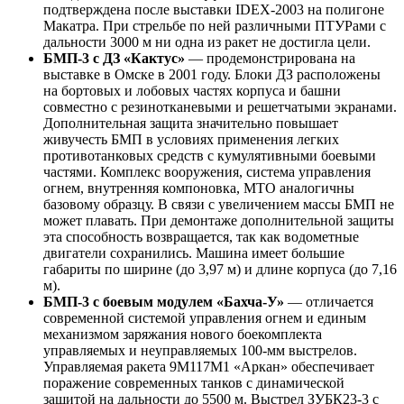
подтверждена после выставки IDEX-2003 на полигоне
Макатра. При стрельбе по ней различными ПТУРами с
дальности 3000 м ни одна из ракет не достигла цели.
БМП-3 с ДЗ «Кактус»
— продемонстрирована на
выставке в Омске в 2001 году. Блоки ДЗ расположены
на бортовых и лобовых частях корпуса и башни
совместно с резинотканевыми и решетчатыми экранами.
Дополнительная защита значительно повышает
живучесть БМП в условиях применения легких
противотанковых средств с кумулятивными боевыми
частями. Комплекс вооружения, система управления
огнем, внутренняя компоновка, МТО аналогичны
базовому образцу. В связи с увеличением массы БМП не
может плавать. При демонтаже дополнительной защиты
эта способность возвращается, так как водометные
двигатели сохранились. Машина имеет большие
габариты по ширине (до 3,97 м) и длине корпуса (до 7,16
м).
БМП-3 с боевым модулем «Бахча-У»
— отличается
современной системой управления огнем и единым
механизмом заряжания нового боекомплекта
управляемых и неуправляемых 100-мм выстрелов.
Управляемая ракета 9М117М1 «Аркан» обеспечивает
поражение современных танков с динамической
защитой на дальности до 5500 м. Выстрел ЗУБК23-3 с