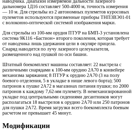
наводчика. Диапазон измеряемой дальности лазерного
дальномера 1Д16 составляет 500-4000 м, точность измерения
— 10 м. Для стрельбы из 2 автономных пулеметов куросовых
пулеметов используются призменные приборы ТНП3ВЭ01-01
с волоконно-оптической системой изображения марки.
Для стрельбы из 100-мм орудия ПТУР на БМП-3 установлена
система 9К116 «Бастион» второго поколения, которая требует
от наводчика лишь удержания цели в окуляре прицела.
Снаряд наводится по лучу лазерного целеуказателя,
размещенного над пушкой по оси башни.
Штатный боекомплект машины составляет: 22 выстрела с
различными снарядами к 100-мм орудию 2А70 в конвейере
механизма заряжания; 8 ПТУР к орудию 2А70 (3 на полу
боевого отделения, 5 в укладке в нише левого борта); 500
патронов к пушке 2А72 в магазинах питания пушки; по 2000
патронов к каждому 7,62-мм пулемету. В немеханизированной
укладке под центральными сидениями десантников могут
располагаться 18 выстрелов к орудию 2А70 или 250 патронов
для пушки 2А72. Время загрузки всего боекомплекта боевым
расчетом не превышает 45 минут.
Модификации