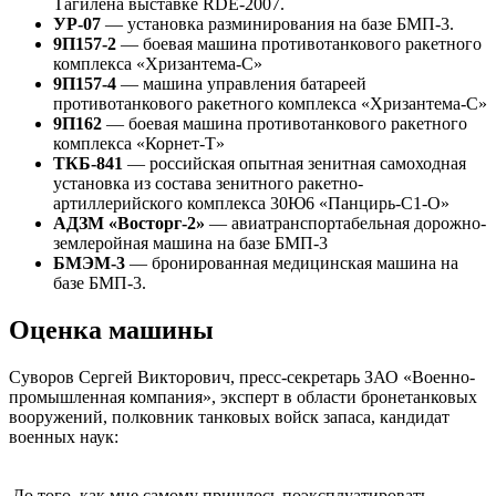
Тагилена выставке RDE-2007.
УР-07
— установка разминирования на базе БМП-3.
9П157-2
— боевая машина противотанкового ракетного
комплекса «Хризантема-С»
9П157-4
— машина управления батареей
противотанкового ракетного комплекса «Хризантема-С»
9П162
— боевая машина противотанкового ракетного
комплекса «Корнет-Т»
ТКБ-841
— российская опытная зенитная самоходная
установка из состава зенитного ракетно-
артиллерийского комплекса 30Ю6 «Панцирь-С1-О»
АДЗМ «Восторг-2»
— авиатранспортабельная дорожно-
землеройная машина на базе БМП-3
БМЭМ-3
— бронированная медицинская машина на
базе БМП-3.
Оценка машины
Суворов Сергей Викторович, пресс-секретарь ЗАО «Военно-
промышленная компания», эксперт в области бронетанковых
вооружений, полковник танковых войск запаса, кандидат
военных наук:
До того, как мне самому пришлось поэксплуатировать