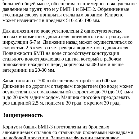
большей общей массе, обеспечивают примерно то же удельное
давление на грунт, что и у БМП-1 и БМП-2. Обрезиненные
гусеницы сверху прикрыты стальным экраном. Клиренс
может изменяться в пределах 510-450-190 мм.
Для движения по воде установлены 2 одноступенчатых
осевых водометных движителя шнекового типа с радиусом
циркуляции 6-7 м. Движение назад может осуществляться со
скоростью 2,5 км/ч за счет реверса водометного движителя.
Подвижности БМП на воде способствует конструкция
стального водоотражающего щитка, который в рабочем
положении находится перед корпусом на 480 мм и выше
ватерлинии на 20-30 мм.
Запас топлива в 700 л обеспечивает пробег до 600 км.
Движение по дорогам с твердым покрытием (по воде) может
осуществляться с максимальной скоростью до 70 (до 10) км/ч
и до 20 км/ч задним ходом. Машина способна преодолевать
ров шириной 2,5 м, подъем в 30 град. с креном 30 град.
Защищенность
Корпус и башня БМП-3 изготовлены из броневых
алюминиевых сплавов со стальными броневыми накладками
на лобовой проекции. Защитные функции выполняют