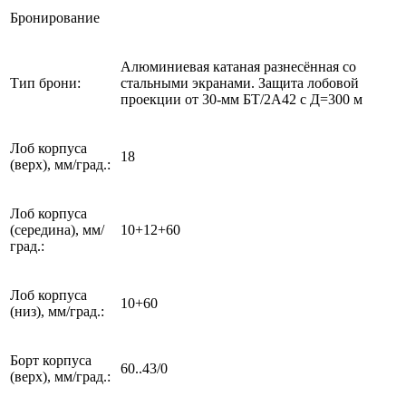
Бронирование
Алюминиевая катаная разнесённая со
Тип брони:
стальными экранами. Защита лобовой
проекции от 30-мм БТ/2А42 с Д=300 м
Лоб корпуса
18
(верх), мм/град.:
Лоб корпуса
(середина), мм/
10+12+60
град.:
Лоб корпуса
10+60
(низ), мм/град.:
Борт корпуса
60..43/0
(верх), мм/град.: