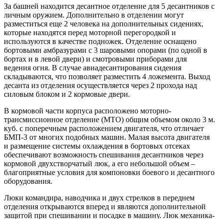
За башней находится десантное отделение для 5 десантников с
личным оружием. Дополнительно в отделении могут
разместиться еще 2 человека на дополнительных сидениях,
которые находятся перед моторной перегородкой и
используются в качестве подножек. Отделение оснащено
бортовыми амбразурами с 3 шаровыми опорами (по одной в
бортах и в левой двери) и смотровыми приборами для
ведения огня. В случае авиадесантирования сидения
складываются, что позволяет разместить 4 ложемента. Выход
десанта из отделения осуществляется через 2 прохода над
силовым блоком и 2 кормовые двери.
В кормовой части корпуса расположено моторно-
трансмиссионное отделение (МТО) общим объемом около 3 м.
куб. с поперечным расположением двигателя, что отличает
БМП-3 от многих подобных машин. Малая высота двигателя
и размещение системы охлаждения в бортовых отсеках
обеспечивают возможность спешивания десантников через
кормовой двухстворчатый люк, а его небольшой объем –
благоприятные условия для компоновки боевого и десантного
оборудования.
Люки командира, наводчика и двух стрелков в переднем
отделения открываются вперед и являются дополнительной
защитой при спешивании и посадке в машину. Люк механика-