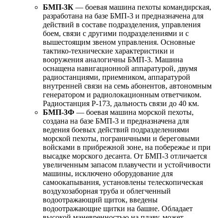
БМП-3К
— боевая машина пехоты командирская,
разработана на базе БМП-3 и предназначена для
действий в составе подразделения, управления
боем, связи с другими подразделениями и с
вышестоящим звеном управления. Основные
тактико-технические характеристики и
вооружения аналогичны БМП-3. Машина
оснащена навигационной аппаратурой, двумя
радиостанциями, приемником, аппаратурой
внутренней связи на семь абонентов, автономным
генератором и радиолокационным ответчиком.
Радиостанция Р-173, дальность связи до 40 км.
БМП-3Ф
— боевая машина морской пехоты,
создана на базе БМП-3 и предназначена для
ведения боевых действий подразделениями
морской пехоты, пограничными и береговыми
войсками в прибрежной зоне, на побережье и при
высадке морского десанта. От БМП-3 отличается
увеличенным запасом плавучести и устойчивости
машины, исключено оборудование для
самоокапывания, установлены телескопическая
воздухозаборная труба и облегченный
водоотражающий щиток, введены
водоотражающие щитки на башне. Обладает
высокой маневренностью на плаву, может