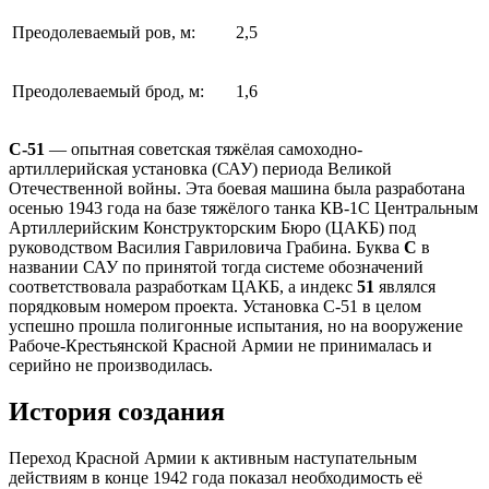
Преодолеваемый ров, м:
2,5
Преодолеваемый брод, м:
1,6
С-51
— опытная советская тяжёлая самоходно-
артиллерийская установка (САУ) периода Великой
Отечественной войны. Эта боевая машина была разработана
осенью 1943 года на базе тяжёлого танка КВ-1С Центральным
Артиллерийским Конструкторским Бюро (ЦАКБ) под
руководством Василия Гавриловича Грабина. Буква
С
в
названии САУ по принятой тогда системе обозначений
соответствовала разработкам ЦАКБ, а индекс
51
являлся
порядковым номером проекта. Установка С-51 в целом
успешно прошла полигонные испытания, но на вооружение
Рабоче-Крестьянской Красной Армии не принималась и
серийно не производилась.
История создания
Переход Красной Армии к активным наступательным
действиям в конце 1942 года показал необходимость её