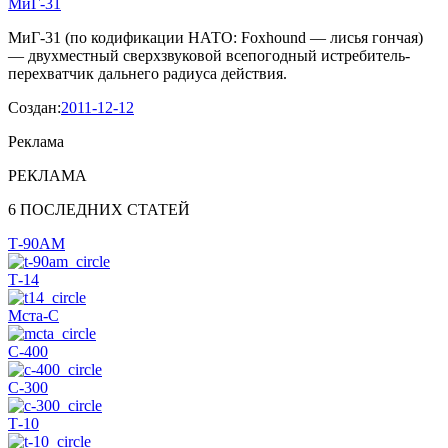
МиГ-31
МиГ-31 (по кодификации НАТО: Foxhound — лисья гончая)
— двухместный сверхзвуковой всепогодный истребитель-
перехватчик дальнего радиуса действия.
Создан:
2011-12-12
Реклама
РЕКЛАМА
6 ПОСЛЕДНИХ СТАТЕЙ
Т-90АМ
Т-14
Мста-С
С-400
С-300
Т-10