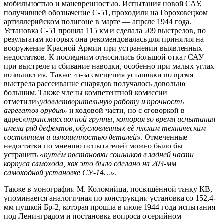
мобильностью и маневренностью. Испытания новой САУ,
получившей обозначение С-51, проходили на Гороховецком
артиллерийском полигоне в марте — апреле 1944 года.
Установка С-51 прошла 115 км и сделала 209 выстрелов, по
результатам которых она рекомендовалась для принятия на
вооружение Красной Армии при устранении выявленных
недостатков. К последним относились большой откат САУ
при выстреле и сбивание наводки, особенно при малых углах
возвышения. Также из-за смещения установки во время
выстрела рассеивание снарядов получалось довольно
большим. Также члены компетентной комиссии
отметили
«удовлетворительную работу и прочность
агрегатов орудия»
и ходовой части, но с оговоркой в
адрес
«трансмиссионной группы, которая во время испытания
имела ряд дефектов, обусловленных её плохим техническим
состоянием и изношенностью деталей»
. Отмеченные
недостатки по мнению испытателей можно было бы
устранить
«путём постановки сошников в задней части
корпуса самохода, как это было сделано на 203-мм
самоходной установке СУ-14…»
.
Также в монографии М. Коломийца, посвящённой танку КВ,
упоминается аналогичная по конструкции установка со 152,4-
мм пушкой Бр-2, которая прошла в июле 1944 года испытания
под Ленинградом и постановка вопроса о серийном