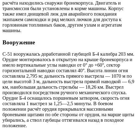
расчёта находились снаружи бронекорпуса. Двигатель и
трансмиссия были установлены в корме машины. Корпус
также имел днищевой люк для аварийного покидания
экипажем самоходки и ряд мелких лючков для доступа к
горловинам топливных баков, другим узлам и агрегатам
машины.
Вооружение
С-51 вооружалась доработанной гаубицей Б-4 калибра 203 мм.
Орудие монтировалось в открытую на крыше бронекорпуса и
имело вертикальные углы наводки от 0° до +60°, сектор
горизонтальной наводки составлял 40°. Высота линии огня
составляла 2,795 м; дальность прямого выстрела — 1070 м по
цели высотой 3 м, дальность выстрела прямой наводкой — 6,9
км, наибольшая дальность стрельбы — 18,26 км. Выстрел
производился посредством ручного механического спуска.
Орудие Б-4 оснащалось поршневым затвором, скорость огня
составляла 1 выстрел за 1,25—2,5 минуты. В боевом
положении расчёт орудия прикрывался массивными
броневыми щитами по обе стороны от орудия, на марше щиты
убирались, а ствол гаубицы оттягивался назад в походное
положение.