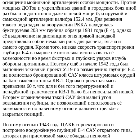
оснащения мобильной артиллерией особой мощности. Против
мощных ДОТов и укреплённых зданий в городских боях иной
раз было недостаточно даже огневой мощи буксируемой и
самоходной артиллерии калибра 152,4 мм. Для решения
такого рода задач на вооружении РККА находилась
буксируемая 203-мм гаубица образца 1931 года (Б-4), однако
её выдвижение на дистанцию огня прямой наводкой
представляло собой немалый риск для расчёта, тягача и
самого орудия. Кроме того, низкая скорость транспортировки
гаубицы Б-4 на марше не позволяла использовать её
возможности во время быстрых и глубоких ударов вглубь
обороны противника. Поэтому ещё в начале 1942 года был
выполнен эскизный проект У-19 по размещению гаубицы Б-4
на полностью бронированной САУ класса штурмовых орудий
на базе тяжёлого танка КВ-1. Однако проектная масса
превысила 60 т, что для и без того перегруженной и
ненадёжной трансмиссии КВ-1 было бы непосильной ношей.
Вторым ограничением такой САУ был малый угол
возвышения гаубицы, не позволяющий использовать её
возможности по навесному огню и дальней стрельбе с
закрытых позиций.
Поэтому осенью 1943 года ЦАКБ спроектировало и
построило вооружённую гаубицей Б-4 САУ открытого типа,
которая при приемлемой массе обладала неплохой