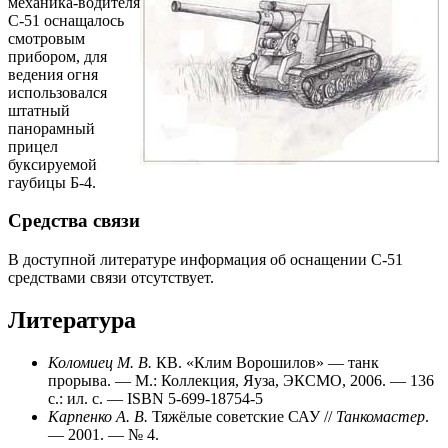
механика-водителя
С-51 оснащалось
смотровым
прибором, для
ведения огня
использовался
штатный
панорамный
прицел
буксируемой
гаубицы Б-4.
Средства связи
В доступной литературе информация об оснащении С-51
средствами связи отсутствует.
Литература
Коломиец М. В.
КВ. «Клим Ворошилов» — танк
прорыва. — М.: Коллекция, Яуза, ЭКСМО, 2006. — 136
с.: ил. с. — ISBN 5-699-18754-5
Карпенко А. В.
Тяжёлые советские САУ //
Танкомастер
.
— 2001. — № 4.