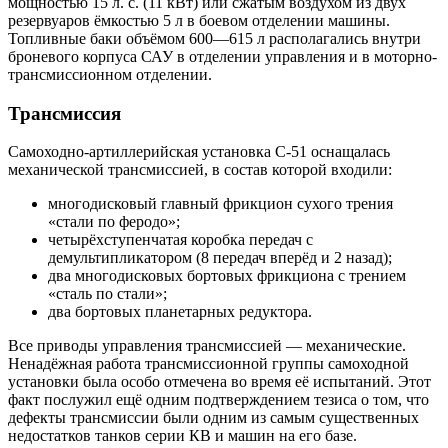
мощностью 15 л. с. (11 кВт) или сжатым воздухом из двух
резервуаров ёмкостью 5 л в боевом отделении машины.
Топливные баки объёмом 600—615 л располагались внутри
броневого корпуса САУ в отделении управления и в моторно-
трансмиссионном отделении.
Трансмиссия
Самоходно-артиллерийская установка С-51 оснащалась
механической трансмиссией, в состав которой входили:
многодисковый главный фрикцион сухого трения
«стали по феродо»;
четырёхступенчатая коробка передач с
демультипликатором (8 передач вперёд и 2 назад);
два многодисковых бортовых фрикциона с трением
«сталь по стали»;
два бортовых планетарных редуктора.
Все приводы управления трансмиссией — механические.
Ненадёжная работа трансмиссионной группы самоходной
установки была особо отмечена во время её испытаний. Этот
факт послужил ещё одним подтверждением тезиса о том, что
дефекты трансмиссии были одним из самым существенных
недостатков танков серии КВ и машин на его базе.