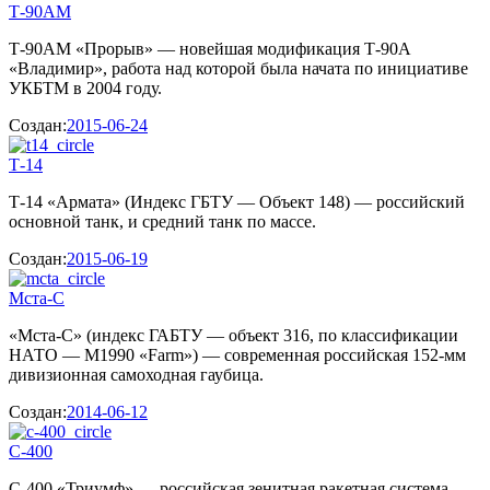
Т-90АМ
Т-90АМ «Прорыв» — новейшая модификация Т-90А
«Владимир», работа над которой была начата по инициативе
УКБТМ в 2004 году.
Создан:
2015-06-24
Т-14
Т-14 «Армата» (Индекс ГБТУ — Объект 148) — российский
основной танк, и средний танк по массе.
Создан:
2015-06-19
Мста-С
«Мста-С» (индекс ГАБТУ — объект 316, по классификации
НАТО — M1990 «Farm») — современная российская 152-мм
дивизионная самоходная гаубица.
Создан:
2014-06-12
С-400
С-400 «Триумф» — российская зенитная ракетная система