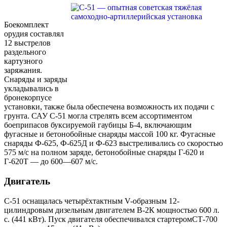
Боекомплект
орудия составлял
12 выстрелов
раздельного
картузного
заряжания.
Снаряды и заряды
укладывались в
бронекорпусе
установки, также была обеспечена возможность их подачи с
грунта. САУ С-51 могла стрелять всем ассортиментом
боеприпасов буксируемой гаубицы Б-4, включающим
фугасные и бетонобойные снаряды массой 100 кг. Фугасные
снаряды Ф-625, Ф-625Д и Ф-623 выстреливались со скоростью
575 м/с на полном заряде, бетонобойные снаряды Г-620 и
Г-620Т — до 600—607 м/с.
Двигатель
С-51 оснащалась четырёхтактным V-образным 12-
цилиндровым дизельным двигателем В-2К мощностью 600 л.
с. (441 кВт). Пуск двигателя обеспечивался стартеромСТ-700