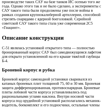
производстве таких САУ на базе танков ИС осенью того же
года. Однако этого так и не было сделано, а эксперименты с
САУ такого типа были продолжены уже после войны в
рамках создания крупнокалиберной артиллерии, способной
стрелять снарядами с ядерной боеголовкой. Серийной
советской САУ такого типа стала уже современная 2С5
«Гиацинт».
Описание конструкции
С-51 являлась установкой открытого типа — полностью
бронированный корпус САУ был самодвижущимся лафетом
для открыто установленной на его крыше тяжёлой гаубицы
Б-4.
Броневой корпус и рубка
Броневой корпус самоходной установки сваривался из
катаных броневых плит толщиной 75, 60 и 30 мм. Броневая
защита дифференцированная, противоснарядная. Броневые
плиты лобовой части корпуса устанавливались под
рациональными углами наклона. Внутри носовой части
корпуса под орудийной установкой располагались механик-
водитель, боекомплект и его подносчики, остальные члены