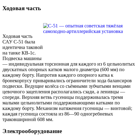
Ходовая часть
Ходовая часть
САУ С-51 была
идентична таковой
на танке КВ-1с.
Подвеска машины
— индивидуальная торсионная для каждого из 6 цельнолитых
двускатных опорных катков малого диаметра (600 мм) по
каждому борту. Напротив каждого опорного катка к
бронекорпусу приваривались ограничители хода балансиров
подвески. Ведущие колёса со съёмными зубчатыми венцами
цевочного зацепления располагались сзади, а ленивцы —
спереди. Верхняя ветвь гусеницы поддерживалась тремя
малыми цельнолитыми поддерживающими катками по
каждому борту. Механизм натяжения гусеницы — винтовой;
каждая гусеница состояла из 86—90 одногребневых
траковшириной 608 мм.
Электрооборудование