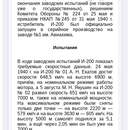
окончания заводских испытаний (не говоря
уже о государственных), решением
Комитета Обороны № 224 от 25 мая и
приказом НКАП №245 от 31 мая 1940 г.
истребитель И-200 был официально
запущен в серийное производство на
заводе №1 им. Авиахима.
Испытания
В ходе заводских испытаний И-200 показал
требуемые скоростные данные. 24 мая
1940 г. на И-200 № 01 А. Н. Екатов достиг
скорости 648,5 км/ч на высоте 6900 м,
причём, на номинальном режиме работы
мотора, а 5 августа М. Н. Якушин на И-200
№ 02 развил скорость 651 км/ч на высоте
7000 м, также на номинальной мощности.
На максимальном режиме были сняты
только две точки — на высоте 2220 м —
579 км/ч и на высоте 3630 м — 605 км/ч. На
высоту 5000 м самолёт поднялся за 5,1
мин, а ещё через 2,05 мин он был уже на
7000 м.