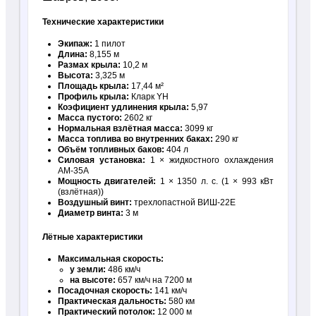
Технические характеристики
Экипаж:
1 пилот
Длина:
8,155 м
Размах крыла:
10,2 м
Высота:
3,325 м
Площадь крыла:
17,44 м²
Профиль крыла:
Кларк YH
Коэфициент удлинения крыла:
5,97
Масса пустого:
2602 кг
Нормальная взлётная масса:
3099 кг
Масса топлива во внутренних баках:
290 кг
Объём топливных баков:
404 л
Силовая установка:
1 × жидкостного охлаждения
АМ-35А
Мощность двигателей:
1 × 1350 л. с. (1 × 993 кВт
(взлётная))
Воздушный винт:
трехлопастной ВИШ-22Е
Диаметр винта:
3 м
Лётные характеристики
Максимальная скорость:
у земли:
486 км/ч
на высоте:
657 км/ч на 7200 м
Посадочная скорость:
141 км/ч
Практическая дальность:
580 км
Практический потолок:
12 000 м