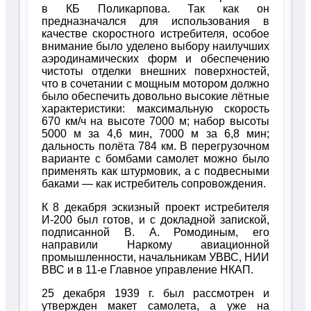
в КБ Поликарпова. Так как он
предназначался для использования в
качестве скоростного истребителя, особое
внимание было уделено выбору наилучших
аэродинамических форм и обеспечению
чистоты отделки внешних поверхностей,
что в сочетании с мощным мотором должно
было обеспечить довольно высокие лётные
характеристики: максимальную скорость
670 км/ч на высоте 7000 м; набор высоты
5000 м за 4,6 мин, 7000 м за 6,8 мин;
дальность полёта 784 км. В перегрузочном
варианте с бомбами самолет можно было
применять как штурмовик, а с подвесными
баками — как истребитель сопровождения.
К 8 декабря эскизный проект истребителя
И-200 был готов, и с докладной запиской,
подписанной В. А. Ромодиным, его
направили Наркому авиационной
промышленности, начальникам УВВС, НИИ
ВВС и в 11-е Главное управление НКАП.
25 декабря 1939 г. был рассмотрен и
утвержден макет самолета, а уже на