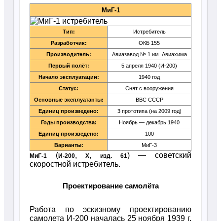
МиГ-1
Тип:
Истребитель
Разработчик:
ОКБ 155
Производитель:
Авиазавод № 1 им. Авиахима
Первый полёт:
5 апреля 1940 (И-200)
Начало эксплуатации:
1940 год
Статус:
Снят с вооружения
Основные эксплуатанты:
ВВС СССР
Единиц произведено:
3 прототипа (на 2009 год)
Годы производства:
Ноябрь — декабрь 1940
Единиц произведено:
100
Варианты:
МиГ-3
(
,
,
) — советский
МиГ-1
И-200
X
изд. 61
скоростной истребитель.
Проектирование самолёта
Работа по эскизному проектированию
самолета И-200 началась 25 ноября 1939 г.