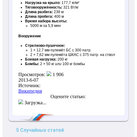
Нагрузка на крыло:
177,7 кг/м²
Тяговооружённость:
321 Вт/кг
Длина разбега:
238 м
Длина пробега:
400 м
Время набора высоты:
5000 м за 5,9 мин
Вооружение
Стрелково-пушечное:
1 × 12,7 мм пулемёт БС с 300 патр.
2 × 7,62 мм пулемёта ШКАС с 375 патр. на ствол
Боевая нагрузка:
200 кг
Бомбы:
2 × 50 кг
или
100 кг бомбы
Просмотров:
1 906
2013-6-07
Источник:
Википедия
Оцените статью:
Загрузка...
5 Случайных статей