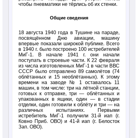
чтобы пневматики не тёрлись об их стенки.
Общие сведения
18 августа 1940 года в Тушине на параде,
посвящённом Дню авиации, машину
впервые показали широкой публике. Всего
в 1940 г. было построено 100 истребителей
МиГ-1. В начале 1941 г. они начали
поступать в строевые части. К 22 февраля
из числа изготовленных МиГ-1 в части ВВС
СССР было отправлено 89 самолётов (74
облётанных и 15 необлётанных). К этому
времени на заводе № 1 оставалось 11
машин, в том числе: три на лётной станции,
готовых к отправке, три — облётанных и
упакованных в ящики, один — в стадии
отделки, один готовили к облёту и три — на
различных испытаниях. Первыми
истребитель МиГ-1 получили 31-й иап (г.
Ковно Приб. ОВО) и 41-й иап (г. Белосток
Зап. ОВО).