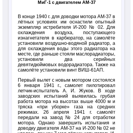
МиГ-1 с двигателем АМ-37
В конце 1940 г. для доводки мотора AM-37 в
лётных условиях им оснастили опытный
экземпляр истребителя И-200 № 02. Для
охлаждения воздуха, поступающего
изнагнетателя в карбюратор, на самолёте
установили воздушно-водяной радиатор, а
для охлаждения воды этого радиатора на
месте, где раньше стояли маслорадиаторы,
установили два серийных
девятидюймовых водорадиатора. Также на
самолёте установили винт ВИШ-61АП.
Первый вылет с новым мотором состоялся
6 января 1941 г., самолет пилотировал
летчик-испытатель А. И. Жуков. В ходе
заводских испытаний выявилась грубая
работа мотора на высотах выше 4000 м и
тряска «при уборке» газа на средних
режимах. 26 апреля 1941 г. самолёт
передали на завод № 24 для отработки
мотора. Однако завершить испытания и
доводку двигателя АМ-37 на И-200 № 02 не