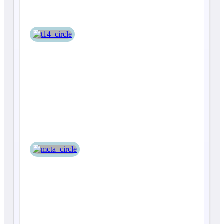
Мста-С
С-400