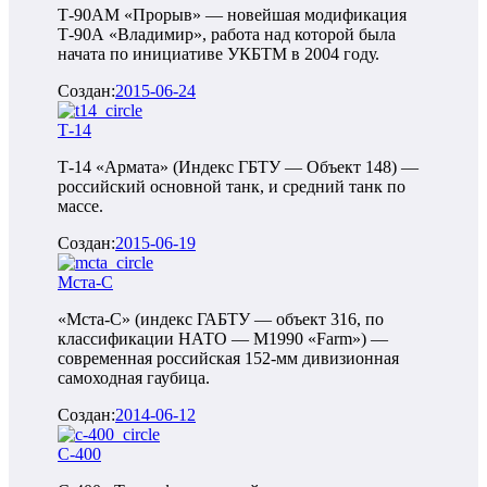
Т-90АМ «Прорыв» — новейшая модификация
Т-90А «Владимир», работа над которой была
начата по инициативе УКБТМ в 2004 году.
Создан:
2015-06-24
Т-14
Т-14 «Армата» (Индекс ГБТУ — Объект 148) —
российский основной танк, и средний танк по
массе.
Создан:
2015-06-19
Мста-С
«Мста-С» (индекс ГАБТУ — объект 316, по
классификации НАТО — M1990 «Farm») —
современная российская 152-мм дивизионная
самоходная гаубица.
Создан:
2014-06-12
С-400