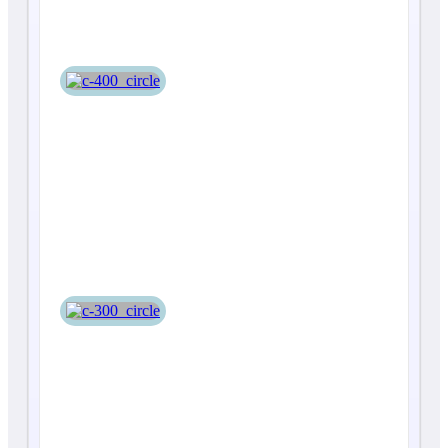
С-300
Т-10