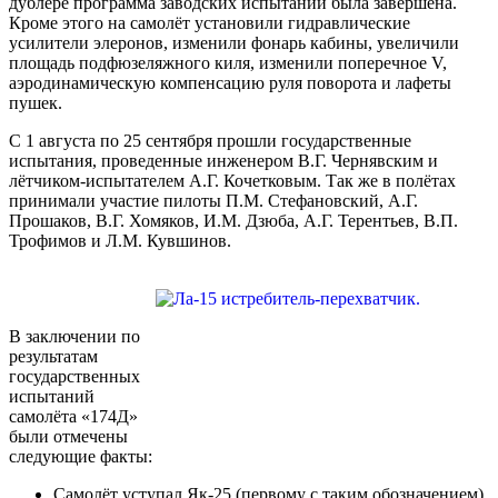
дублёре программа заводских испытаний была завершена.
Кроме этого на самолёт установили гидравлические
усилители элеронов, изменили фонарь кабины, увеличили
площадь подфюзеляжного киля, изменили поперечное V,
аэродинамическую компенсацию руля поворота и лафеты
пушек.
С 1 августа по 25 сентября прошли государственные
испытания, проведенные инженером В.Г. Чернявским и
лётчиком-испытателем А.Г. Кочетковым. Так же в полётах
принимали участие пилоты П.М. Стефановский, А.Г.
Прошаков, В.Г. Хомяков, И.М. Дзюба, А.Г. Терентьев, В.П.
Трофимов и Л.М. Кувшинов.
В заключении по
результатам
государственных
испытаний
самолёта «174Д»
были отмечены
следующие факты:
Самолёт уступал Як-25 (первому с таким обозначением)