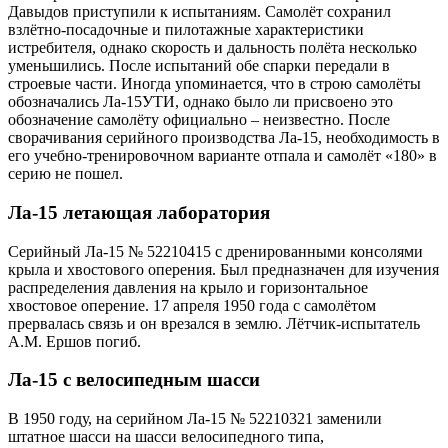
Давыдов приступили к испытаниям. Самолёт сохранил
взлётно-посадочные и пилотажные характеристики
истребителя, однако скорость и дальность полёта несколько
уменьшились. После испытаний обе спарки передали в
строевые части. Иногда упоминается, что в строю самолёты
обозначались Ла-15УТИ, однако было ли присвоено это
обозначение самолёту официально – неизвестно. После
сворачивания серийного производства Ла-15, необходимость в
его учебно-тренировочном варианте отпала и самолёт «180» в
серию не пошел.
Ла-15 летающая лаборатория
Серийный Ла-15 № 52210415 с дренированными консолями
крыла и хвостового оперения. Был предназначен для изучения
распределения давления на крыло и горизонтальное
хвостовое оперение. 17 апреля 1950 года с самолётом
прервалась связь и он врезался в землю. Лётчик-испытатель
А.М. Ершов погиб.
Ла-15 с велосипедным шасси
В 1950 году, на серийном Ла-15 № 52210321 заменили
штатное шасси на шасси велосипедного типа,