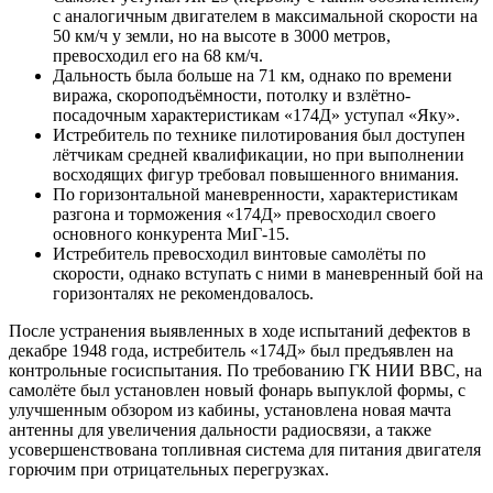
с аналогичным двигателем в максимальной скорости на
50 км/ч у земли, но на высоте в 3000 метров,
превосходил его на 68 км/ч.
Дальность была больше на 71 км, однако по времени
виража, скороподъёмности, потолку и взлётно-
посадочным характеристикам «174Д» уступал «Яку».
Истребитель по технике пилотирования был доступен
лётчикам средней квалификации, но при выполнении
восходящих фигур требовал повышенного внимания.
По горизонтальной маневренности, характеристикам
разгона и торможения «174Д» превосходил своего
основного конкурента МиГ-15.
Истребитель превосходил винтовые самолёты по
скорости, однако вступать с ними в маневренный бой на
горизонталях не рекомендовалось.
После устранения выявленных в ходе испытаний дефектов в
декабре 1948 года, истребитель «174Д» был предъявлен на
контрольные госиспытания. По требованию ГК НИИ ВВС, на
самолёте был установлен новый фонарь выпуклой формы, с
улучшенным обзором из кабины, установлена новая мачта
антенны для увеличения дальности радиосвязи, а также
усовершенствована топливная система для питания двигателя
горючим при отрицательных перегрузках.