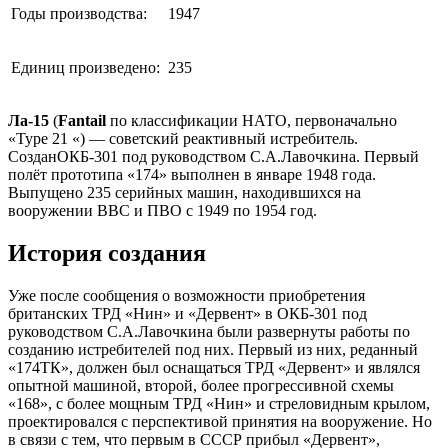
Годы производства:
1947
Единиц произведено:
235
Ла-15
(
Fantail
по классификации НАТО, первоначально
«Type 21 «) — советский реактивный истребитель.
СозданОКБ-301 под руководством С.А.Лавочкина. Первый
полёт прототипа «174» выполнен в январе 1948 года.
Выпущено 235 серийных машин, находившихся на
вооружении ВВС и ПВО с 1949 по 1954 год.
История создания
Уже после сообщения о возможности приобретения
британских ТРД «Нин» и «Дервент» в ОКБ-301 под
руководством С.А.Лавочкина были развернуты работы по
созданию истребителей под них. Первый из них, реданный
«174ТК», должен был оснащаться ТРД «Дервент» и являлся
опытной машиной, второй, более прогрессивной схемы
«168», с более мощным ТРД «Нин» и стреловидным крылом,
проектировался с перспективой принятия на вооружение. Но
в связи с тем, что первым в СССР прибыл «Дервент»,