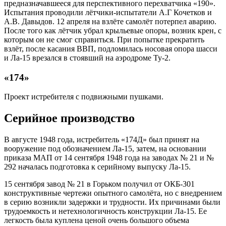
предназначавшееся для перспективного перехватчика «190».
Испытания проводили лётчики-испытатели А.Г Кочетков и
А.В. Давыдов. 12 апреля на взлёте самолёт потерпел аварию.
После того как лётчик убрал крыльевые опоры, возник крен, с
которым он не смог справиться. При попытке прекратить
взлёт, после касания ВВП, подломилась носовая опора шасси
и Ла-15 врезался в стоявший на аэродроме Ту-2.
«174»
Проект истребителя с подвижными пушками.
Серийное производство
В августе 1948 года, истребитель «174Д» был принят на
вооружение под обозначением Ла-15, затем, на основании
приказа МАП от 14 сентября 1948 года на заводах № 21 и №
292 началась подготовка к серийному выпуску Ла-15.
15 сентября завод № 21 в Горьком получил от ОКБ-301
конструктивные чертежи опытного самолёта, но с внедрением
в серию возникли задержки и трудности. Их причинами были
трудоемкость и нетехнологичность конструкции Ла-15. Ее
легкость была куплена ценой очень большого объема