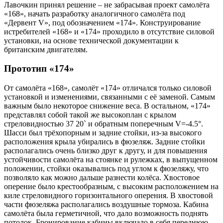
Лавочкин принял решение – не забрасывая проект самолёта
«168», начать разработку аналогичного самолёта под
«Дервент V», под обозначением «174». Конструирование
истребителей «168» и «174» проходило в отсутствие силовой
установки, на основе технической документации к
британским двигателям.
Прототип «174»
От самолёта «168», самолёт «174» отличался только силовой
установкой и изменениями, связанными с её заменой. Самым
важным было некоторое снижение веса. В остальном, «174»
представлял собой такой же высокоплан с крылом
стреловидностью 37 20` и обратным поперечным V=-4.5°.
Шасси был трёхопорным и задние стойки, из-за высокого
расположения крыла убирались в фюзеляж. Задние стойки
располагались очень близко друг к другу, и для повышения
устойчивости самолёта на стоянке и рулежках, в выпущенном
положении, стойки оказывались под углом к фюзеляжу, что
позволяло как можно дальше разнести колёса. Хвостовое
оперение было крестообразным, с высоким расположением на
киле стреловидного горизонтального оперения. В хвостовой
части фюзеляжа располагались воздушные тормоза. Кабина
самолёта была герметичной, что дало возможность поднять
потолок. Бронирование кабины включало в себя переднюю