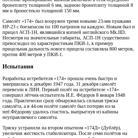
бронеплиту толщиной 6 мм, заднюю бронеплиту толщиной 8
мм и бронестекло толщиной 150 мм.
Самолёт «174» был вооружен тремя новыми 23-мм пушками
НР-23 с боезапасом по 100 патронов на каждую. Новым был и
прицел АСП-1Н, являвшийся копией английского Mk.IID.
Несмотря на значительные габариты, АСП-1Н существенно
превосходил по характеристикам ПКИ-1, к примеру
прицельная дальность нового прицела составляла 800 метров,
против 400 метров у ПКИ-1.
Испытания
Разработка истребителя «174» прошла очень быстро и
завершилась к декабрю 1947 года. 31 декабря самолёт
перевезли в ЛИИ. Первый полёт на истребителе «174»
совершил лётчик-испытатель И.Е. Фёдоров 8 января 1948
года. Практически сразу обнаружилась сильная тряска
самолёта, а в 44-ом полёте самолёт был потерян из-за
неё.Фёдорову удалось спастись, выпрыгнув из кабины
неуправляемого самолёта.
Тряску устранили на втором опытном «174Д» (Дублёр),
увеличив жесткость стабилизатора. После семи полётов на