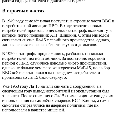
работа гидроусилителей и двигателей РД-500.
В строевых частях
В 1949 году самолёт начал поступать в строевые части ВВС и
истребительной авиации ПВО. В ходе освоения новых
истребителей произошло несколько катастроф, включая ту, в
которой погиб полковник А.П. Шишкин. С этим эпизодом
связывают снятие Ла-15 с серийного производства, однако,
данная версия скорее из области слухов и домыслов.
В 1950 катастрофы продолжились, разбилось несколько
истребителей, погибли лётчики. За достаточно короткий
период с Ла-15 случилось довольно много происшествий,
однако не больше чем с его конкурентом МиГ-15, но выбор
ВВС всё же остановился на последнем истребителе, и
производство Ла-15 было свёрнуто.
Уже 1953 году Ла-15 начали снимать с вооружения, а в
следующем году вывод истребителей из эксплуатации был
завершен. После списания с Ла-15 снимали двигатели для их
использования на самолётах-снарядах КС-1 Комета, а сами
самолёты отправлялись на ядерные полигоны, где их
использовали в качестве мишеней.