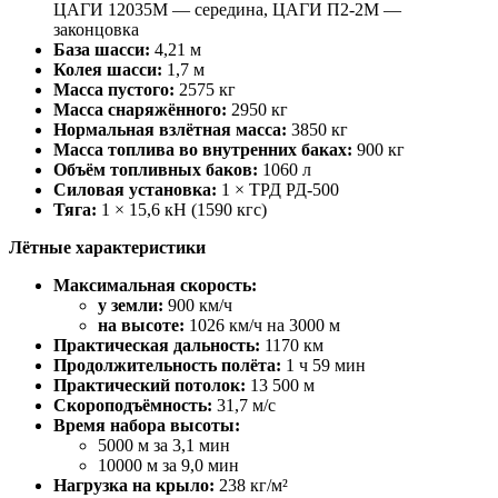
ЦАГИ 12035М — середина, ЦАГИ П2-2М —
законцовка
База шасси:
4,21 м
Колея шасси:
1,7 м
Масса пустого:
2575 кг
Масса снаряжённого:
2950 кг
Нормальная взлётная масса:
3850 кг
Масса топлива во внутренних баках:
900 кг
Объём топливных баков:
1060 л
Силовая установка:
1 × ТРД РД-500
Тяга:
1 × 15,6 кН (1590 кгс)
Лётные характеристики
Максимальная скорость:
у земли:
900 км/ч
на высоте:
1026 км/ч на 3000 м
Практическая дальность:
1170 км
Продолжительность полёта:
1 ч 59 мин
Практический потолок:
13 500 м
Скороподъёмность:
31,7 м/с
Время набора высоты:
5000 м за 3,1 мин
10000 м за 9,0 мин
Нагрузка на крыло:
238 кг/м²