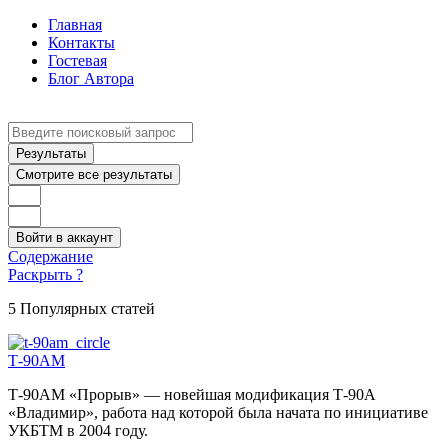
Главная
Контакты
Гостевая
Блог Автора
Search
...
Результаты
Смотрите все результаты
Войти в аккаунт
Содержание
Раскрыть ?
5 Популярных статей
Т-90АМ
Т-90АМ «Прорыв» — новейшая модификация Т-90А
«Владимир», работа над которой была начата по инициативе
УКБТМ в 2004 году.