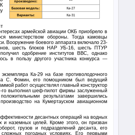
произведено:
К
Базовая модель:
Ка-27
у
Варианты:
Ка-31
т
интересах армейской авиации ОКБ приобрело в
ося министерством обороны. Тогда камовцы
си. Вооружение боевого аппарата включало 23-
нов, шесть блоков НАР УБ-16, шесть ПТУР
получил одобрение институтов ВВС, однако
ось в пользу другого участника конкурса —
 экземпляра Ка-29 на базе противолодочного
тора С. Фомин, его помощником был ведущий
раммой работ осуществлял главный конструктор
76-го выполнил шеф-пилот фирмы заслуженный
положительными результатами завершились
 производство на Кумертауском авиационном
эффективности десантных операций на водных
 и наземных целей. Кроме этого, он призван
оборот, грузов и подразделений десанта, его
сложных погодных условиях. Его первыми