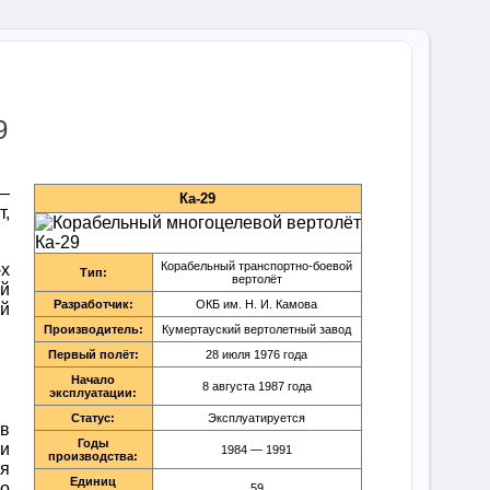
9
 —
Ка-29
т,
Корабельный транспортно-боевой
-х
Тип:
вертолёт
ей
Разработчик:
ОКБ им. Н. И. Камова
й
Производитель:
Кумертауский вертолетный завод
Первый полёт:
28 июля 1976 года
Начало
8 августа 1987 года
эксплуатации:
Статус:
Эксплуатируется
в
Годы
ки
1984 — 1991
производства:
ия
Единиц
о
59