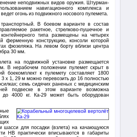
менение неподвижных видов оружия. Штурман-
пользованием навигационного комплекса и
ведет огонь из подвижного носового пулемета.
 транспортный. В боевом варианте в состав
авляемое ракетное, стрелково-пушечное и
 контейнерного типа размещены на четырех
й ферменную конструкцию, консоли которой
ах фюзеляжа. На левом борту вблизи центра
ибра 30 мм.
олета на подвижной установке размещается
мм. В нерабочем положении пулемет скрыт в
ий боекомплект к пулемету составляет 1800
, 3 х 1, 29 м можно перевозить до 16 полностью
осилках; семь сидячих раненых с медицинским
ней подвеске в этом варианте возможна
й до 4000 кг. Ка-29 может быть оборудован
ные
блях
ущих
м шасси для посадки (взлета) на качающуюся
сти НВ практически вписываются в габариты