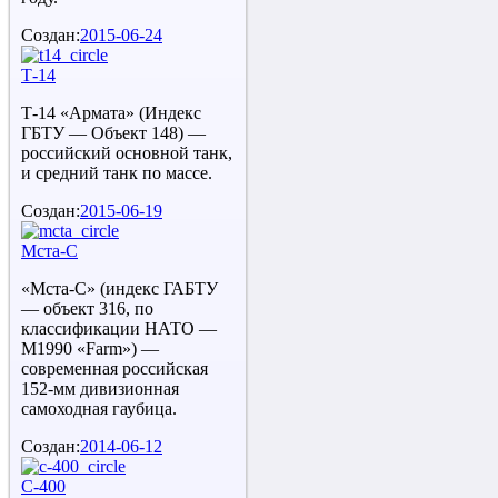
Создан:
2015-06-24
Т-14
Т-14 «Армата» (Индекс
ГБТУ — Объект 148) —
российский основной танк,
и средний танк по массе.
Создан:
2015-06-19
Мста-С
«Мста-С» (индекс ГАБТУ
— объект 316, по
классификации НАТО —
M1990 «Farm») —
современная российская
152-мм дивизионная
самоходная гаубица.
Создан:
2014-06-12
С-400