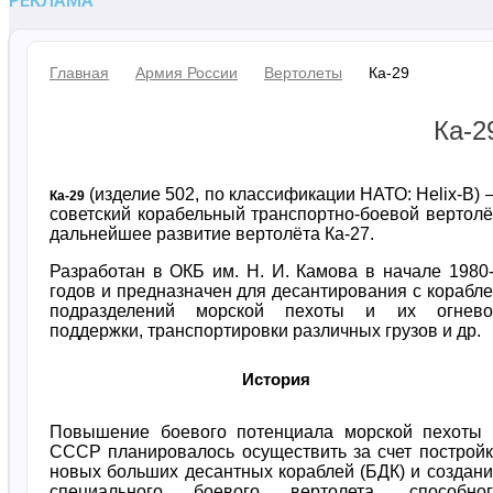
РЕКЛАМА
Главная
Армия России
Вертолеты
Ка-29
Ка-2
(изделие 502, по классификации НАТО: Helix-B)
Ка-29
советский корабельный транспортно-боевой вертолё
дальнейшее развитие вертолёта Ка-27.
Разработан в ОКБ им. Н. И. Камова в начале 1980
годов и предназначен для десантирования с корабл
подразделений морской пехоты и их огнево
поддержки, транспортировки различных грузов и др.
История
Повышение боевого потенциала морской пехоты 
СССР планировалось осуществить за счет построй
новых больших десантных кораблей (БДК) и создан
специального боевого вертолета, способног