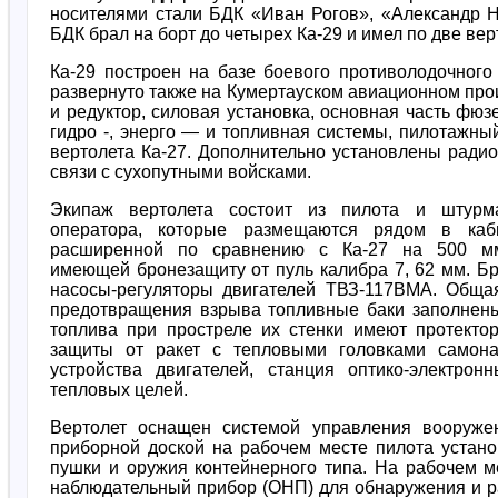
носителями стали БДК «Иван Рогов», «Александр 
БДК брал на борт до четырех Ка-29 и имел по две ве
Ка-29 построен на базе боевого противолодочного
развернуто также на Кумертауском авиационном пр
и редуктор, силовая установка, основная часть фю
гидро -, энерго — и топливная системы, пилотажн
вертолета Ка-27. Дополнительно установлены ради
связи с сухопутными войсками.
Экипаж вертолета состоит из пилота и штурм
оператора, которые размещаются рядом в каб
расширенной по сравнению с Ка-27 на 500 м
имеющей бронезащиту от пуль калибра 7, 62 мм. 
насосы-регуляторы двигателей ТВЗ-117ВМА. Общая
предотвращения взрыва топливные баки заполнены
топлива при простреле их стенки имеют протекто
защиты от ракет с тепловыми головками самона
устройства двигателей, станция оптико-электро
тепловых целей.
Вертолет оснащен системой управления вооруже
приборной доской на рабочем месте пилота устан
пушки и оружия контейнерного типа. На рабочем м
наблюдательный прибор (ОНП) для обнаружения и р