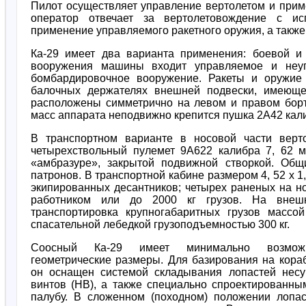
Пилот осуществляет управление вертолетом и при
оператор отвечает за вертолетовождение с ис
применение управляемого ракетного оружия, а также 
Ка-29 имеет два варианта применения: боевой и
вооружения машины входит управляемое и неупр
бомбардировочное вооружение. Ракеты и оружие
балочных держателях внешней подвески, имеюще
расположены симметрично на левом и правом борт
масс аппарата неподвижно крепится пушка 2А42 кал
В транспортном варианте в носовой части верт
четырехствольный пулемет 9А622 калибра 7, 62 
«амбразуре», закрытой подвижной створкой. Общ
патронов. В транспортной кабине размером 4, 52 х 1
экипированных десантников; четырех раненых на н
работником или до 2000 кг грузов. На внеш
транспортировка крупногабаритных грузов массо
спасательной лебедкой грузоподъемностью 300 кг.
Соосный Ка-29 имеет минимально возмож
геометрические размеры. Для базирования на кора
он оснащен системой складывания лопастей нес
винтов (НВ), а также специально спроектированны
палубу. В сложенном (походном) положении лопа