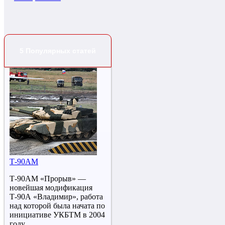
5 Популярных статей
Т-90АМ
Т-90АМ «Прорыв» —
новейшая модификация
Т-90А «Владимир», работа
над которой была начата по
инициативе УКБТМ в 2004
году.