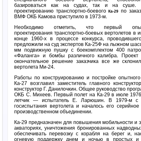
базироваться как на судах, так и на суше. 
проектированию транспортно-боевого
по заказ
Ка-29
ВМФ ОКБ Камова приступило в 1973-м.
Необходимо отметить, что первый опы
проектирования транспортно-боевых вертолетов в 
конце 1960-х в процессе конкурса, проводившег
предложили на суд экспертов Ка-25Ф на лыжном шас
мм подвижную пушку с боекомплектом 400 патро
«Фаланга» и бомбы различного калибра. Проект 
окончательное решение заказчика все же склонил
вертолета Ми-24.
Работы по конструированию и постройке опытного
Ка-27 возглавил заместитель главного конструк
конструктор Г. Данилочкин. Общее руководство прог
ОКБ С. Михеев. Первый полет на Ка-29 в июле 19
летчик — испытатель Е. Ларюшин. В 1979-м с 
госиспытания вертолета и началось его серийное
производственном объединении.
Ка-29 предназначен для повышения мобильности и 
акваториях, уничтожения бронированных надводных
обеспечивать перевозку с корабля на берег и, на
огневую поддержку днем и ночью в простых и 