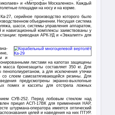
Николаев» и «Митрофан Москаленко». Каждый
ртолетные площадки на носу и на корме.
 Ка-27, серийное производство которого было
оизводственном объединении. Несущая система
зеляжа, шасси, системы управления аппаратом,
ый и навигационный комплексы заимствованы у
останции: приводная АРК-УД и «Эвкалипт» для
ана-
ине,
м и
Бронированными листами на капотах защищены
 масса бронезащиты составляет 350 кг. Для
 пенополиуретаном, а для исключения утечки
р со слоем самозатягивающейся резины. Для
ведения предусмотрены экранно-выхлопные
нных помех и кассеты для отстрела ложных
нием СУВ-252. Перед лобовым стеклом над
овлен прицел АСП-17ВК для применения НАР,
есте штурмана-оператора имеется оптический
аспознавания целей и наведения на них ПТУР.