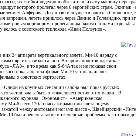
асси, их стойки «одели» в обтекатели, а саму машину перекрас
маршрут которого пролегал через 6 европейских стран. Экипаж «д
авлением Алферова. Дозаправки осуществлялись в Смоленске, В
был запрещен, лететь пришлось через Данию и Голландию, при э
километровым коридором, пролегавшим рядом с зонами стрельб 
 велось с советского теплохода «Иван Ползунов».
з них 24 аппарата вертикального взлета. Ми-10 наряду с
амых ярких «звезд» салона. Во время полетов «десятка»
уса «ЛАЗ», в то время как S-64A так и не показал свои
ческого показа на платформе Ми-10 устанавливался
ильмы о советских вертолетах.
«Одной из крупных сенсаций салона был показ русских
то заставляла забыть о «тяжеловесности» этих машин. В
ериканского журнала «Экономист»: «Американская
ому Ми-6 с его 120-ю пассажирами или «летающему
, зажатой между аистовыми ногами шасси». Швейцарский «Интер
Ми-10 были решены такие инженерные проблемы, к которым до 