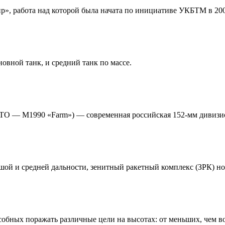
 работа над которой была начата по инициативе УКБТМ в 200
вной танк, и средний танк по массе.
ТО — M1990 «Farm») — современная российская 152-мм дивизио
шой и средней дальности, зенитный ракетный комплекс (ЗРК) но
обных поражать различные цели на высотах: от меньших, чем в