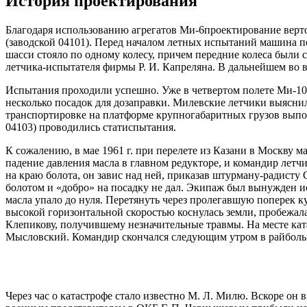
История проектирования
Благодаря использованию агрегатов Ми-6проектирование вертол
(заводской 04101). Перед началом летных испытаний машина по
шасси стояло по одному колесу, причем передние колеса были
летчика-испытателя фирмы Р. И. Капреляна. В дальнейшем во в
Испытания проходили успешно. Уже в четвертом полете Ми-10
несколько посадок для дозаправки. Милевские летчики выясни
транспортировке на платформе крупногабаритных грузов выпо
04103) проводились статиспытания.
К сожалению, в мае 1961 г. при перелете из Казани в Москву м
падение давления масла в главном редукторе, и командир лет
на краю болота, он завис над ней, приказав штурману-радисту 
болотом и «добро» на посадку не дал. Экипаж был вынужден и
масла упало до нуля. Перетянуть через пролегавшую поперек к
высокой горизонтальной скоростью коснулась земли, пробежала 
Клепикову, получившему незначительные травмы. На месте кат
Мысловский. Командир скончался следующим утром в райболь
Через час о катастрофе стало известно М. Л. Милю. Вскоре о