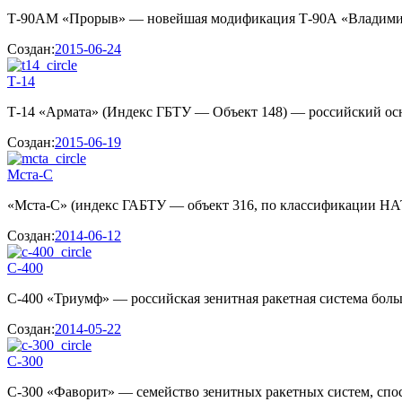
Т-90АМ «Прорыв» — новейшая модификация Т-90А «Владимир»,
Создан:
2015-06-24
Т-14
Т-14 «Армата» (Индекс ГБТУ — Объект 148) — российский осно
Создан:
2015-06-19
Мста-С
«Мста-С» (индекс ГАБТУ — объект 316, по классификации НА
Создан:
2014-06-12
С-400
С-400 «Триумф» — российская зенитная ракетная система боль
Создан:
2014-05-22
С-300
С-300 «Фаворит» — семейство зенитных ракетных систем, спос