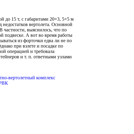
 до 15 т, с габаритами 20×3, 5×5 м
д недостатков вертолета. Основной
 частности, выяснилось, что по
й подвеске. А вот во время работы
ываться из форточки едва ли не по
днако при взлете и посадке по
ной операцией и требовала
тейнеров и т. п. ответными узлами