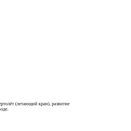
ртолёт (летающий кран), развитие
оде.