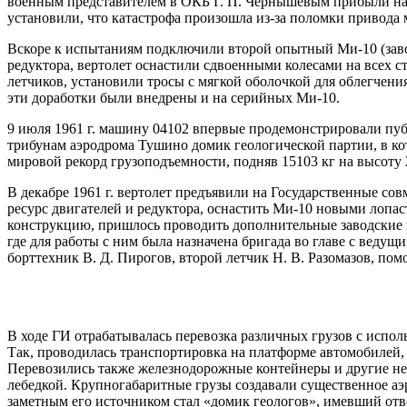
военным представителем в ОКБ Г. П. Чернышевым прибыли на 
установили, что катастрофа произошла из-за поломки привода 
Вскоре к испытаниям подключили второй опытный Ми-10 (заво
редуктора, вертолет оснастили сдвоенными колесами на всех с
летчиков, установили тросы с мягкой оболочкой для облегчен
эти доработки были внедрены и на серийных Ми-10.
9 июля 1961 г. машину 04102 впервые продемонстрировали пуб
трибунам аэродрома Тушино домик геологической партии, в ко
мировой рекорд грузоподъемности, подняв 15103 кг на высоту 2
В декабре 1961 г. вертолет предъявили на Государственные сов
ресурс двигателей и редуктора, оснастить Ми-10 новыми лопа
конструкцию, пришлось проводить дополнительные заводские и
где для работы с ним была назначена бригада во главе с ведущ
борттехник В. Д. Пирогов, второй летчик Н. В. Разомазов, по
В ходе ГИ отрабатывалась перевозка различных грузов с испол
Так, проводилась транспортировка на платформе автомобилей, 
Перевозились также железнодорожные контейнеры и другие не
лебедкой. Крупногабаритные грузы создавали существенное аэ
заметным его источником стал «домик геологов», имевший от