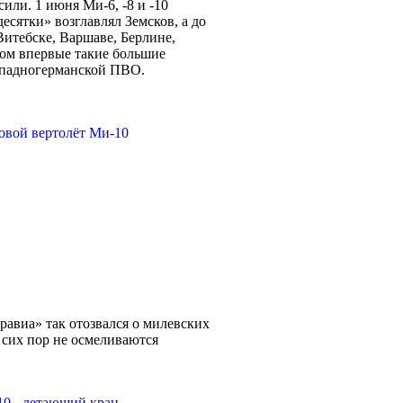
или. 1 июня Ми-6, -8 и -10
есятки» возглавлял Земсков, а до
итебске, Варшаве, Берлине,
том впервые такие большие
западногерманской ПВО.
авиа» так отозвался о милевских
сих пор не осмеливаются