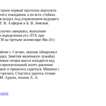
строен первый прототип вертолета
ого покидания, а на всех стойках
 в воздух под управлением ведущего
. В. Алферов и Б. В. Земсков.
получно завершил, выполнив
ля определения его ЛТХ при
И на третьем экземпляре Ми-10 (
районе г. Сасово, экипаж обнаружил
адку. Заметив маленькую лужайку
 левые опоры шасси находятся над
в горизонтальный полет давление
торое и пришлось садиться. Машина с
горелась. Спастись удалось только
М. Аруин, техник А. А.