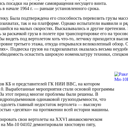
ись посадки на режиме самовращения несущего винта.
в начале 1964 г. — раньше установленного срока.
ку. Была подтверждена его способность перевозить грузы массой
озахватах, так и на платформе. Однако испытатели выявили и ря
ийся на малых скоростях. Высказывались и другие претензии. В
за раскачкой груза в полете при транспортировке его на тросово
бы видеть под вертолетом хоть что-то, летчику приходится высов
уровне третьего этажа, откуда открывался великолепный обзор. О
ях». Подвеска грузов на гидрозахватах оказалась весьма неудоб
еобходимость оснастить широкую номенклатуру техники, спецкон
ков КБ и представителей ГК НИИ ВВС, на котором
10. Выработанные мероприятия стали основой программы
. За этот период многие проблемы были решены. В
 гидроподъемников одинаковой грузоподъемности, что
 одолеть главный недостаток вертолета — высокую
ностью «десятки» на протяжении всей истории машины.
трировать свои вертолеты на XXVI авиакосмическом
 на Ми-10 04102 демонтировали хвостовую пяту,