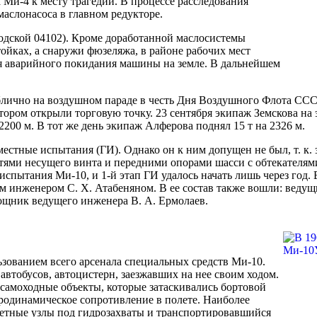
Ми-4 к месту трагедии. В процессе расследования
маслонасоса в главном редукторе.
дской 04102). Кроме доработанной маслосистемы
тойках, а снаружи фюзеляжа, в районе рабочих мест
ия аварийного покидания машины на земле. В дальнейшем
лично на воздушном параде в честь Дня Воздушного Флота СССР
тором открыли торговую точку. 23 сентября экипаж Земскова н
200 м. В тот же день экипаж Алферова поднял 15 т на 2326 м.
местные испытания (ГИ). Однако он к ним допущен не был, т. к.
стями несущего винта и передними опорами шасси с обтекателям
спытания Ми-10, и 1-й этап ГИ удалось начать лишь через год
им инженером С. Х. Атабеняном. В ее состав также вошли: ведущ
мощник ведущего инженера В. А. Ермолаев.
ьзованием всего арсенала специальных средств Ми-10.
автобусов, автоцистерн, заезжавших на нее своим ходом.
самоходные объекты, которые затаскивались бортовой
родинамическое сопротивление в полете. Наиболее
ветные узлы под гидрозахваты и транспортировавшийся