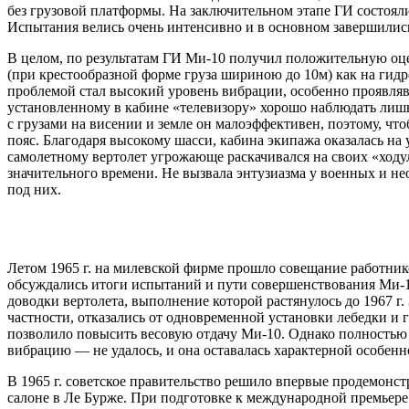
без грузовой платформы. На заключительном этапе ГИ состоял
Испытания велись очень интенсивно и в основном завершились 
В целом, по результатам ГИ Ми-10 получил положительную оцен
(при крестообразной форме груза шириною до 10м) как на гидр
проблемой стал высокий уровень вибрации, особенно проявлявш
установленному в кабине «телевизору» хорошо наблюдать лишь 
с грузами на висении и земле он малоэффективен, поэтому, что
пояс. Благодаря высокому шасси, кабина экипажа оказалась на 
самолетному вертолет угрожающе раскачивался на своих «ходул
значительного времени. Не вызвала энтузиазма у военных и н
под них.
Летом 1965 г. на милевской фирме прошло совещание работни
обсуждались итоги испытаний и пути совершенствования Ми-
доводки вертолета, выполнение которой растянулось до 1967 г
частности, отказались от одновременной установки лебедки и
позволило повысить весовую отдачу Ми-10. Однако полностью
вибрацию — не удалось, и она оставалась характерной особен
В 1965 г. советское правительство решило впервые продемонс
салоне в Ле Бурже. При подготовке к международной премьере