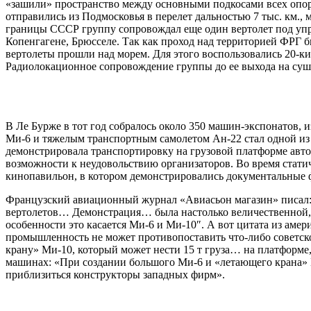
«зашили» пространство между основными подкосами всех опор ш
отправились из Подмосковья в перелет дальностью 7 тыс. км., 
границы СССР группу сопровождал еще один вертолет под упр
Копенгагене, Брюсселе. Так как проход над территорией ФРГ 
вертолеты прошли над морем. Для этого воспользовались 20-
Радиолокационное сопровождение группы до ее выхода на сушу
В Ле Бурже в тот год собралось около 350 машин-экспонатов, и
Ми-6 и тяжелым транспортным самолетом Ан-22 стал одной из с
демонстрировала транспортировку на грузовой платформе автоб
возможности к неудовольствию организаторов. Во время стати
кинопавильон, в котором демонстрировались документальные ф
Французский авиационный журнал «Авиасьон магазин» писал: 
вертолетов… Демонстрация… была настолько величественной, ч
особенности это касается Ми-6 и Ми-10″. А вот цитата из ам
промышленность не может противопоставить что-либо советск
крану» Ми-10, который может нести 15 т груза… на платформе
машинах: «При создании большого Ми-6 и «летающего крана» 
приблизиться конструкторы западных фирм».