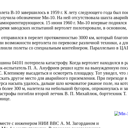
ета В-10 завершилось в 1959 г. К лету следующего года был по
лучила обозначение Ми-10. На ней отсутствовала шахта аварийн
 самоориентирующиеся. 15 июня 1960 г. Ми-10 впервые поднялся
ремя заводских испытаний вертолет пилотировали, в основном, Г
 отправился в перелет протяженностью 3000 км, который благо
ли возможности вертолета по перевозке различной техники, а д
лнили полеты со специальным контейнером. Параллельно в ЦАГ
ашина 04101 потерпела катастрофу. Когда вертолет находился в 
чик-испытатель П. А. Ануфриев решил идти на вынужденную пос
С. Клепикову высадиться и осмотреть площадку. Тот увидел, что
скать другое место для аварийного приземления. При переходе 
урса насыпь удалось, дальше шло кочковатое ржаное поле, на ко
более 300 м, налетела на небольшой бугорок, опрокинулась и за
астрофы погибли второй летчик В. П. Михайлюк, борттехник Т. 
нице.
н вместе с инженером НИИ ВВС А. М. Загорданом и