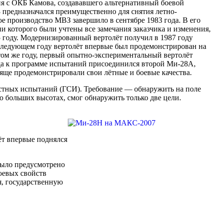
ния с ОКБ Камова, создававшего альтернативный боевой
 предназначался преимущественно для снятия летно-
е производство МВЗ завершило в сентябре 1983 года. В его
и которого были учтены все замечания заказчика и изменения,
 году. Модернизированный вертолёт получил в 1987 году
следующем году вертолёт впервые был продемонстрирован на
 том же году, первый опытно-экспериментальный вертолёт
ода к программе испытаний присоединился второй Ми-28А,
яще продемонстрировали свои лётные и боевые качества.
естных испытаний (ГСИ). Требование — обнаружить на поле
о больших высотах, смог обнаружить только две цели.
ёт впервые поднялся
было предусмотрено
оевых свойств
, государственную