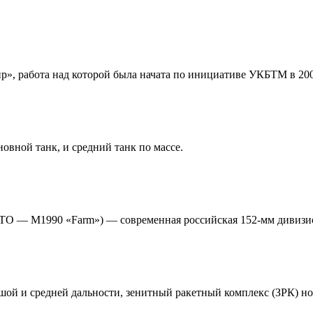
 работа над которой была начата по инициативе УКБТМ в 200
вной танк, и средний танк по массе.
ТО — M1990 «Farm») — современная российская 152-мм дивизио
шой и средней дальности, зенитный ракетный комплекс (ЗРК) но