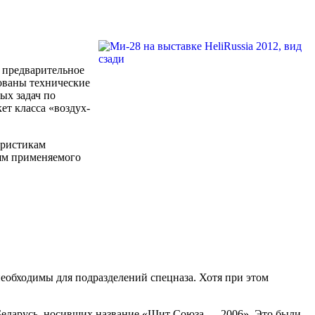
 предварительное
ованы технические
ых задач по
т класса «воздух-
еристикам
тям применяемого
необходимы для подразделений спецназа. Хотя при этом
Беларусь, носивших название «Щит Союза — 2006». Это были