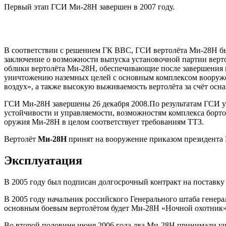
Первый этап ГСИ Ми-28Н завершен в 2007 году.
В соответствии с решением ГК ВВС, ГСИ вертолёта Ми-28Н был
заключение о возможности выпуска установочной партии вер
облики вертолёта Ми-28Н, обеспечивающие после завершения 
уничтожению наземных целей с основным комплексом вооружен
воздух», а также высокую выживаемость вертолёта за счёт ос
ГСИ Ми-28Н завершены 26 декабря 2008.По результатам ГСИ ус
устойчивости и управляемости, возможностям комплекса борт
оружия Ми-28Н в целом соответствует требованиям ТТЗ.
Вертолёт
Ми-28Н
принят на вооружение приказом президента 
Эксплуатация
В 2005 году был подписан долгосрочный контракт на поставку 
В 2005 году начальник российского Генерального штаба генера
основным боевым вертолётом будет Ми-28Н «Ночной охотник»
Во второй половине июня 2006 года два Ми-28Н принимали уч