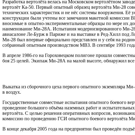
Разработка вертолёта велась на Московском вертолётном завод
вертолёт Ка-50. Первый опытный образец вертолёта Ми-28 сов
технических характеристик и не нёс системы вооружения. Её у
конструкции были учтены все замечания макетной комиссии ВВ
вносимые в опытно-экспериментальные образцы по мере их дов
наименование Ми-28А. Испытания модернизированного Ми-28А 
авиасалоне Ле-Бурж в Париже и на выставке в Ред-Хилл под Л
Ми-28 был впервые официально представлен и у себя на родин
собранный опытным производством МВЗ. В сентябре 1993 года
В апреле 1986-го на Гороховецком полигоне прошли совместн
боя 25 целей. Экипаж Ми-28А на малой высоте, обнаружил все 
Выкатка из сборочного цеха первого опытного экземпляра Ми-2
в воздух.
Государственные совместные испытания опытного боевого вер
проведение большого объёма наземных работ и испытательных 
вертолёта. С целью решения оперативных вопросов, возникаю
комиссию по проведению ГСИ опытного боевого вертолёта Ми
В конце декабря 2005 года на предприятии был проведён подъ