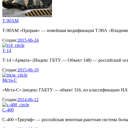
Т-90АМ
Т-90АМ «Прорыв» — новейшая модификация Т-90А «Владимир»,
Создан:
2015-06-24
Т-14
Т-14 «Армата» (Индекс ГБТУ — Объект 148) — российский осно
Создан:
2015-06-19
Мста-С
«Мста-С» (индекс ГАБТУ — объект 316, по классификации НА
Создан:
2014-06-12
С-400
С-400 «Триумф» — российская зенитная ракетная система боль