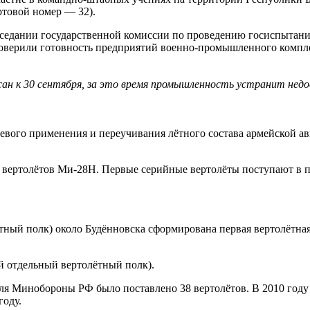
ртовой номер — 32).
 заседании государственной комиссии по проведению госиспытан
оверили готовность предприятий военно-промышленного комплек
ан к 30 сентября, за это время промышленность устранит недо
ого применения и переучивания лётного состава армейской авиа
 вертолётов Ми-28Н. Первые серийные вертолёты поступают в 
тный полк) около Будённовска сформирована первая вертолётная
-й отдельный вертолётный полк).
 для Минобороны РФ было поставлено 38 вертолётов. В 2010 году
году.