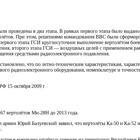
и проведены в два этапа. В рамках первого этапа было выдано
толётов. При этом, решениями командования ВВС были сформир
первого этапа ГСИ круглосуточное выполнение вертолётом боев
ия, второго этапа ГСИ — воздушных целей с применением раке
нащения средствами радиоэлектронного подавления.
тановлено, что по летно-техническим характеристикам, характ
ового радиоэлектронного оборудования, номенклатуре и точнос
РФ 15 октября 2009 г
67 вертолётов Ми-28Н до 2013 года.
л армии Юрий Балуевский заявил, что вертолёты Ка-50 и Ка-52 
.
астие в командно-штабных учениях на территории Республики 