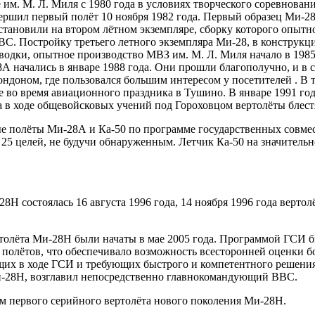
е им. М. Л. Миля с 1980 года в условиях творческого соревнова
ершил первый полёт 10 ноября 1982 года. Первый образец Ми-28
становили на втором лётном экземпляре, сборку которого опытно
С. Постройку третьего летного экземпляра Ми-28, в конструкци
одки, опытное производство МВЗ им. М. Л. Миля начало в 1985
начались в январе 1988 года. Они прошли благополучно, и в 
ондоном, где пользовался большим интересом у посетителей . В
е во время авиационного праздника в Тушино. В январе 1991 г
 в ходе общевойсковых учений под Гороховцом вертолёты блест
ые полёты Ми-28А и Ка-50 по программе государственных совм
25 целей, не будучи обнаруженным. Летчик Ка-50 на значительн
8Н состоялась 16 августа 1996 года, 14 ноября 1996 года вертол
толёта Ми-28Н были начаты в мае 2005 года. Программой ГСИ 
полётов, что обеспечивало возможность всесторонней оценки б
щих в ходе ГСИ и требующих быстрого и компетентного решения
-28Н, возглавил непосредственно главнокомандующий ВВС.
ём первого серийного вертолёта нового поколения Ми-28Н.