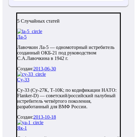
5 Случайных статей
Ла-5
Лавочкин Ла-5 — одномоторный истребитель
созданный ОКБ-21 под руководством
С.А.Лавочкина в 1942 г.
Создан:
2013-06-30
Су-33
Су-33 (Су-27К, Т-10К; по кодификации НАТО:
Flanker-D) — советский/российский палубный
истребитель четвёртого поколения,
разработанный для ВМФ России.
Создан:
2013-10-18
Як-1