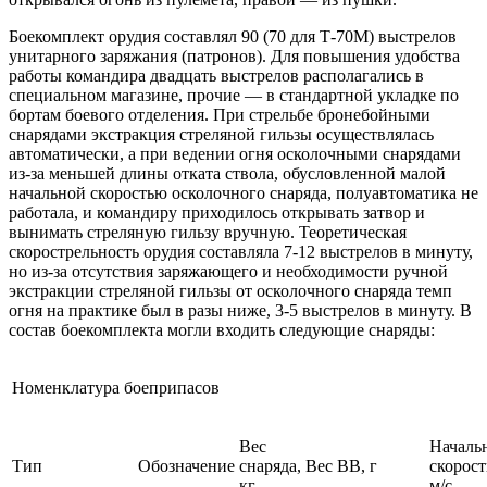
Боекомплект орудия составлял 90 (70 для Т-70М) выстрелов
унитарного заряжания (патронов). Для повышения удобства
работы командира двадцать выстрелов располагались в
специальном магазине, прочие — в стандартной укладке по
бортам боевого отделения. При стрельбе бронебойными
снарядами экстракция стреляной гильзы осуществлялась
автоматически, а при ведении огня осколочными снарядами
из-за меньшей длины отката ствола, обусловленной малой
начальной скоростью осколочного снаряда, полуавтоматика не
работала, и командиру приходилось открывать затвор и
вынимать стреляную гильзу вручную. Теоретическая
скорострельность орудия составляла 7-12 выстрелов в минуту,
но из-за отсутствия заряжающего и необходимости ручной
экстракции стреляной гильзы от осколочного снаряда темп
огня на практике был в разы ниже, 3-5 выстрелов в минуту. В
состав боекомплекта могли входить следующие снаряды:
Номенклатура боеприпасов
Вес
Началь
Тип
Обозначение
снаряда,
Вес ВВ, г
скорост
кг
м/с