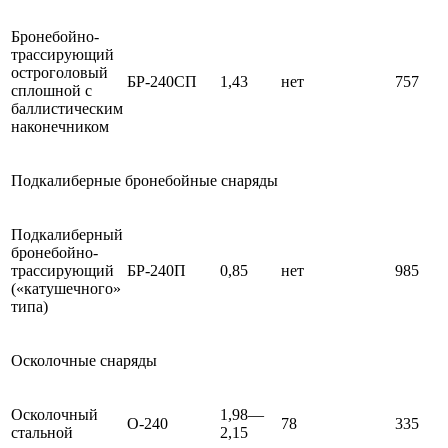
Бронебойно-
трассирующий
остроголовый
БР-240СП
1,43
нет
757
сплошной с
баллистическим
наконечником
Подкалиберные бронебойные снаряды
Подкалиберный
бронебойно-
трассирующий
БР-240П
0,85
нет
985
(«катушечного»
типа)
Осколочные снаряды
Осколочный
1,98—
О-240
78
335
стальной
2,15