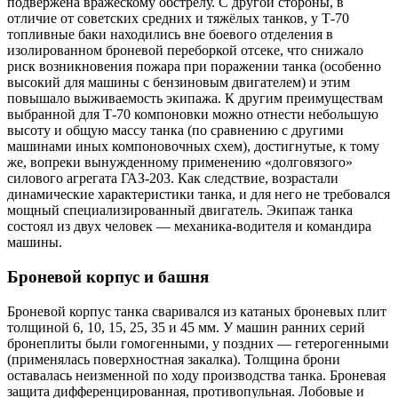
подвержена вражескому обстрелу. С другой стороны, в
отличие от советских средних и тяжёлых танков, у Т-70
топливные баки находились вне боевого отделения в
изолированном броневой переборкой отсеке, что снижало
риск возникновения пожара при поражении танка (особенно
высокий для машины с бензиновым двигателем) и этим
повышало выживаемость экипажа. К другим преимуществам
выбранной для Т-70 компоновки можно отнести небольшую
высоту и общую массу танка (по сравнению с другими
машинами иных компоновочных схем), достигнутые, к тому
же, вопреки вынужденному применению «долговязого»
силового агрегата ГАЗ-203. Как следствие, возрастали
динамические характеристики танка, и для него не требовался
мощный специализированный двигатель. Экипаж танка
состоял из двух человек — механика-водителя и командира
машины.
Броневой корпус и башня
Броневой корпус танка сваривался из катаных броневых плит
толщиной 6, 10, 15, 25, 35 и 45 мм. У машин ранних серий
бронеплиты были гомогенными, у поздних — гетерогенными
(применялась поверхностная закалка). Толщина брони
оставалась неизменной по ходу производства танка. Броневая
защита дифференцированная, противопульная. Лобовые и