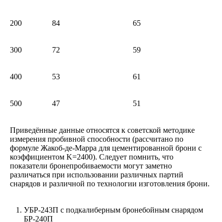
200
84
65
300
72
59
400
53
61
500
47
51
Приведённые данные относятся к советской методике
измерения пробивной способности (рассчитано по
формуле Жакоб-де-Марра для цементированной брони с
коэффициентом K=2400). Следует помнить, что
показатели бронепробиваемости могут заметно
различаться при использовании различных партий
снарядов и различной по технологии изготовления брони.
УБР-243П с подкалиберным бронебойным снарядом
БР-240П