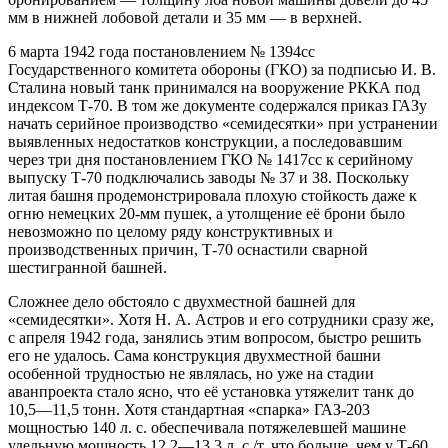
мм в нижней лобовой детали и 35 мм — в верхней.
6 марта 1942 года постановлением № 1394сс
Государственного комитета обороны (ГКО) за подписью И. В.
Сталина новый танк принимался на вооружение РККА под
индексом Т-70. В том же документе содержался приказ ГАЗу
начать серийное производство «семидесятки» при устранении
выявленных недостатков конструкции, а последовавшим
через три дня постановлением ГКО № 1417сс к серийному
выпуску Т-70 подключались заводы № 37 и 38. Поскольку
литая башня продемонстрировала плохую стойкость даже к
огню немецких 20-мм пушек, а утолщение её брони было
невозможно по целому ряду конструктивных и
производственных причин, Т-70 оснастили сварной
шестигранной башней.
Сложнее дело обстояло с двухместной башней для
«семидесятки». Хотя Н. А. Астров и его сотрудники сразу же,
с апреля 1942 года, занялись этим вопросом, быстро решить
его не удалось. Сама конструкция двухместной башни
особенной трудностью не являлась, но уже на стадии
аванпроекта стало ясно, что её установка утяжелит танк до
10,5—11,5 тонн. Хотя стандартная «спарка» ГАЗ-203
мощностью 140 л. с. обеспечивала потяжелевшей машине
удельную мощность 12,2—13,3 л. с./т, что больше, чем у Т-60