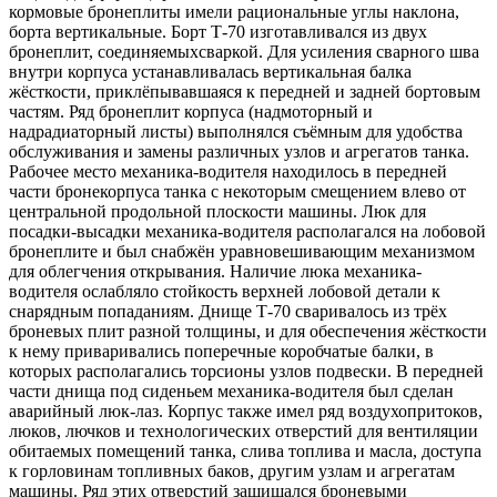
кормовые бронеплиты имели рациональные углы наклона,
борта вертикальные. Борт Т-70 изготавливался из двух
бронеплит, соединяемыхсваркой. Для усиления сварного шва
внутри корпуса устанавливалась вертикальная балка
жёсткости, приклёпывавшаяся к передней и задней бортовым
частям. Ряд бронеплит корпуса (надмоторный и
надрадиаторный листы) выполнялся съёмным для удобства
обслуживания и замены различных узлов и агрегатов танка.
Рабочее место механика-водителя находилось в передней
части бронекорпуса танка с некоторым смещением влево от
центральной продольной плоскости машины. Люк для
посадки-высадки механика-водителя располагался на лобовой
бронеплите и был снабжён уравновешивающим механизмом
для облегчения открывания. Наличие люка механика-
водителя ослабляло стойкость верхней лобовой детали к
снарядным попаданиям. Днище Т-70 сваривалось из трёх
броневых плит разной толщины, и для обеспечения жёсткости
к нему приваривались поперечные коробчатые балки, в
которых располагались торсионы узлов подвески. В передней
части днища под сиденьем механика-водителя был сделан
аварийный люк-лаз. Корпус также имел ряд воздухопритоков,
люков, лючков и технологических отверстий для вентиляции
обитаемых помещений танка, слива топлива и масла, доступа
к горловинам топливных баков, другим узлам и агрегатам
машины. Ряд этих отверстий защищался броневыми