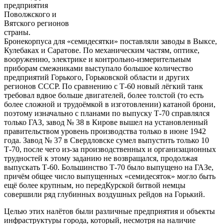
предприятия
Поволжского и
Вятского регионов
страны.
Бронекорпуса для «семидесятки» поставляли заводы в Выксе,
Кулебаках и Саратове. По механическим частям, оптике,
вооружению, электрике и контрольно-измерительным
приборам смежниками выступало большое количество
предприятий Горького, Горьковской области и других
регионов СССР. По сравнению с Т-60 новый лёгкий танк
требовал вдвое больше двигателей, более толстой (то есть
более сложной и трудоёмкой в изготовлении) катаной брони,
поэтому изначально с планами по выпуску Т-70 справлялся
только ГАЗ, завод № 38 в Кирове вышел на установленный
правительством уровень производства только в июне 1942
года. Завод № 37 в Свердловске сумел выпустить только 10
Т-70, после чего из-за производственных и организационных
трудностей к этому заданию не возвращался, продолжая
выпускать Т-60. Большинство Т-70 было выпущено на ГАЗе,
причём общее число выпущенных «семидесяток» могло быть
ещё более крупным, но передКурской битвой немцы
совершили ряд глубинных воздушных рейдов на Горький.
Целью этих налётов были различные предприятия и объекты
инфраструктуры города, который, несмотря на наличие