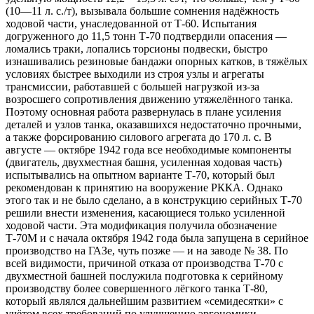
(10—11 л. с./т), вызывала большие сомнения надёжность
ходовой части, унаследованной от Т-60. Испытания
догруженного до 11,5 тонн Т-70 подтвердили опасения —
ломались траки, лопались торсионы подвески, быстро
изнашивались резиновые бандажи опорных катков, в тяжёлых
условиях быстрее выходили из строя узлы и агрегаты
трансмиссии, работавшей с большей нагрузкой из-за
возросшего сопротивления движению утяжелённого танка.
Поэтому основная работа развернулась в плане усиления
деталей и узлов танка, оказавшихся недостаточно прочными,
а также форсированию силового агрегата до 170 л. с. В
августе — октябре 1942 года все необходимые компоненты
(двигатель, двухместная башня, усиленная ходовая часть)
испытывались на опытном варианте Т-70, который был
рекомендован к принятию на вооружение РККА. Однако
этого так и не было сделано, а в конструкцию серийных Т-70
решили внести изменения, касающиеся только усиленной
ходовой части. Эта модификация получила обозначение
Т-70М и с начала октября 1942 года была запущена в серийное
производство на ГАЗе, чуть позже — и на заводе № 38. По
всей видимости, причиной отказа от производства Т-70 с
двухместной башней послужила подготовка к серийному
производству более совершенного лёгкого танка Т-80,
который являлся дальнейшим развитием «семидесятки» с
учётом всех требований по улучшению эргономики,