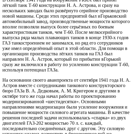
лёгкий танк Т-60 конструкции Н. А. Астрова, и сразу на
нескольких заводах было развёрнуто серийное производство
новой машины. Среди этих предприятий был иГорьковский
автомобильный завод, производственные мощности которого
вполне позволяли выпуск более серьёзных по боевым
характеристикам танков, чем Т-60. После мелкосерийного
выпуска ряда малых плавающих танков в конце 1930-х годов
ГАЗ танкостроением не занимался, но ряд его сотрудников
уже имел определённый опыт в этой области. Для помощи в
организации производства лёгких танков на ГАЗ был
направлен Н. А. Астров, который по прибытии вГорький
сразу же включился в работу по усилению конструкции Т-60,
используя потенциал ГАЗа.
На основании своего аванпроекта от сентября 1941 года Н. А.
Астров вместе с сотрудниками танкового конструкторского
бюро ГАЗа В. А. Дедковым, А. М. Кригером и другими в
октябре того же года начал работы по проектированию
модернизированной «шестидесятки». Основными
направлениями модернизации были усиление вооружения и
повышение мощности силового агрегата машины. В качестве
решения последней задачи использовалась «спарка» из двух
двигателей ГАЗ-202 мощностью 70 л. с. каждый,
последовательно соединённых друг с другом. Эту силовую
установку удалось разместить в бронекорпусе той же