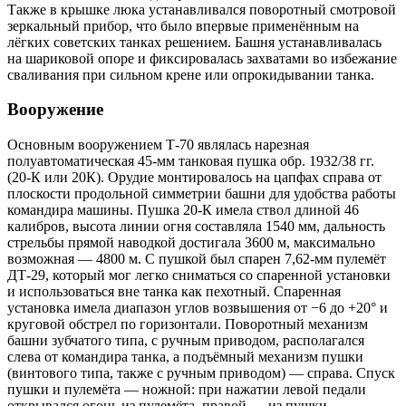
Также в крышке люка устанавливался поворотный смотровой
зеркальный прибор, что было впервые применённым на
лёгких советских танках решением. Башня устанавливалась
на шариковой опоре и фиксировалась захватами во избежание
сваливания при сильном крене или опрокидывании танка.
Вооружение
Основным вооружением Т-70 являлась нарезная
полуавтоматическая 45-мм танковая пушка обр. 1932/38 гг.
(20-К или 20К). Орудие монтировалось на цапфах справа от
плоскости продольной симметрии башни для удобства работы
командира машины. Пушка 20-К имела ствол длиной 46
калибров, высота линии огня составляла 1540 мм, дальность
стрельбы прямой наводкой достигала 3600 м, максимально
возможная — 4800 м. С пушкой был спарен 7,62-мм пулемёт
ДТ-29, который мог легко сниматься со спаренной установки
и использоваться вне танка как пехотный. Спаренная
установка имела диапазон углов возвышения от −6 до +20° и
круговой обстрел по горизонтали. Поворотный механизм
башни зубчатого типа, с ручным приводом, располагался
слева от командира танка, а подъёмный механизм пушки
(винтового типа, также с ручным приводом) — справа. Спуск
пушки и пулемёта — ножной: при нажатии левой педали
открывался огонь из пулемёта, правой — из пушки.