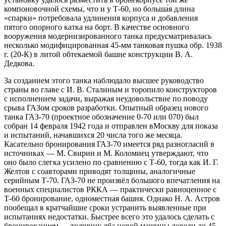
компоновочной схемы, что и у Т-60, но больша́я длина
«спарки» потребовала удлинения корпуса и добавления
пятого опорного катка на борт. В качестве основного
вооружения модернизированного танка предусматривалась
несколько модифицированная 45-мм танковая пушка обр. 1938
г. (20-К) в литой обтекаемой башне конструкции В. А.
Дедкова.
За созданием этого танка наблюдало высшее руководство
страны во главе с И. В. Сталиным и торопило конструкторов
с исполнением задачи, выражая неудовольствие по поводу
срыва ГАЗом сроков разработки. Опытный образец нового
танка ГАЗ-70 (проектное обозначение 0-70 или 070) был
собран 14 февраля 1942 года и отправлен вМоскву для показа
и испытаний, начавшихся 20 числа того же месяца.
Касательно бронирования ГАЗ-70 имеется ряд разногласий в
источниках — М. Свирин и М. Коломиец утверждают, что
оно было слегка усилено по сравнению с Т-60, тогда как И. Г.
Желтов с соавторами приводят толщины, аналогичные
серийным Т-70. ГАЗ-70 не произвёл большого впечатления на
военных специалистов РККА — практически равноценное с
Т-60 бронирование, одноместная башня. Однако Н. А. Астров
пообещал в кратчайшие сроки устранить выявленные при
испытаниях недостатки. Быстрее всего это удалось сделать с
бронированием — толщину лба новой машины довели до 45