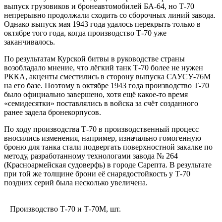
выпуск грузовиков и бронеавтомобилей БА-64, но Т-70
непрерывно продолжали сходить со сборочных линий завода.
Однако выпуск мая 1943 года удалось перекрыть только в
октябре того года, когда производство Т-70 уже
заканчивалось.
По результатам Курской битвы в руководстве страны
возобладало мнение, что лёгкий танк Т-70 более не нужен
РККА, акценты сместились в сторону выпуска САУСУ-76М
на его базе. Поэтому в октябре 1943 года производство Т-70
было официально завершено, хотя ещё какое-то время
«семидесятки» поставлялись в войска за счёт созданного
ранее задела бронекорпусов.
По ходу производства Т-70 в производственный процесс
вносились изменения, например, изначально гомогенную
броню для танка стали подвергать поверхностной закалке по
методу, разработанному технологами завода № 264
(Красноармейская судоверфь) в городе Сарепта. В результате
при той же толщине брони её снарядостойкость у Т-70
поздних серий была несколько увеличена.
Производство Т-70 и Т-70М, шт.