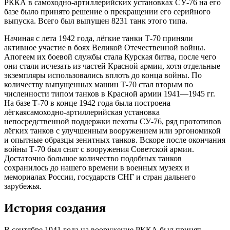
РККА в самоходно-артиллерийских установках СУ-76 на его
базе было принято решение о прекращении его серийного
выпуска. Всего был выпущен 8231 танк этого типа.
Начиная с лета 1942 года, лёгкие танки Т-70 приняли
активное участие в боях Великой Отечественной войны.
Апогеем их боевой службы стала Курская битва, после чего
они стали исчезать из частей Красной армии, хотя отдельные
экземпляры использовались вплоть до конца войны. По
количеству выпущенных машин Т-70 стал вторым по
численности типом танков в Красной армии 1941—1945 гг.
На базе Т-70 в конце 1942 года была построена
лёгкаясамоходно-артиллерийская установка
непосредственной поддержки пехоты СУ-76, ряд прототипов
лёгких танков с улучшенным вооружением или эргономикой
и опытные образцы зенитных танков. Вскоре после окончания
войны Т-70 был снят с вооружения Советской армии.
Достаточно большое количество подобных танков
сохранилось до нашего времени в военных музеях и
мемориалах России, государств СНГ и стран дальнего
зарубежья.
История создания
В сентябре 1941 года на вооружение РККА был принят