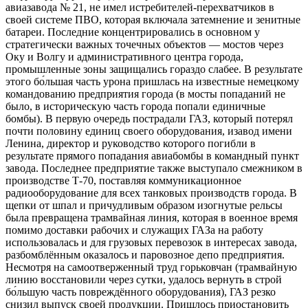
авиазавода № 21, не имел истребителей-перехватчиков в
своей системе ПВО, которая включала затемнение и зенитные
батареи. Последние концентрировались в основном у
стратегически важных точечных объектов — мостов через
Оку и Волгу и административного центра города,
промышленные зоны защищались гораздо слабее. В результате
этого бо́льшая часть урона пришлась на известные немецкому
командованию предприятия города (в мосты попаданий не
было, в историческую часть города попали единичные
бомбы). В первую очередь пострадали ГАЗ, который потерял
почти половину единиц своего оборудования, изавод имени
Ленина, директор и руководство которого погибли в
результате прямого попадания авиабомбы в командный пункт
завода. Последнее предприятие также выступало смежником в
производстве Т-70, поставляя коммуникационное
радиооборудование для всех танковых производств города. В
щепки от шпал и причудливым образом изогнутые рельсы
была превращена трамвайная линия, которая в военное время
помимо доставки рабочих и служащих ГАЗа на работу
использовалась и для грузовых перевозок в интересах завода,
разбомблённым оказалось и паровозное депо предприятия.
Несмотря на самоотверженный труд горьковчан (трамвайную
линию восстановили через сутки, удалось вернуть в строй
бо́льшую часть повреждённого оборудования), ГАЗ резко
снизил выпуск своей продукции. Пришлось приостановить