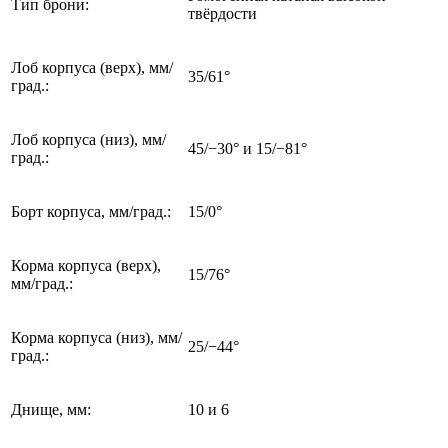
Тип брони:
твёрдости
Лоб корпуса (верх), мм/
35/61°
град.:
Лоб корпуса (низ), мм/
45/−30° и 15/−81°
град.:
Борт корпуса, мм/град.:
15/0°
Корма корпуса (верх),
15/76°
мм/град.:
Корма корпуса (низ), мм/
25/−44°
град.:
Днище, мм:
10 и 6