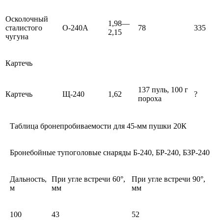
Осколочный
1,98—
сталистого
О-240А
78
335
2,15
чугуна
Картечь
137 пуль, 100 г
Картечь
Щ-240
1,62
?
пороха
Таблица бронепробиваемости для 45-мм пушки 20К
Бронебойные тупоголовые снаряды Б-240, БР-240, БЗР-240
Дальность,
При угле встречи 60°,
При угле встречи 90°,
м
мм
мм
100
43
52