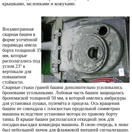
крышками, заслонками и кожухами.
Восьмигранная
сварная башня в
форме усечённой
пирамиды имела
борта толщиной 35
мм, которые
располагались под
углом 23° к
вертикали для
повышения
стойкости.
Сварные стыки граней башни дополнительно усиливались
броневыми угольниками. Лобовая часть башни защищалась
бронемаской толщиной 50 мм, в которой имелись амбразуры
для установки пушки, пулемёта и прицела. Ось вращения
башни не совпадала с плоскостью продольной симметрии
машины вследствие установки мотора по правому борту
танка. В крыше башни располагался откидной люк для
посадки-высадки командира машины. В свою очередь, в люке
был небольшой лючок для флажковой внешней сигнализации.