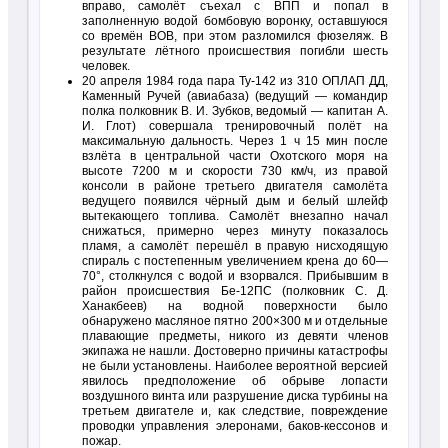
вправо, самолёт съехал с ВПП и попал в
заполненную водой бомбовую воронку, оставшуюся
со времён ВОВ, при этом разломился фюзеляж. В
результате лётного происшествия погибли шесть
человек.
20 апреля 1984 года пара Ту-142 из 310 ОПЛАП ДД,
Каменный Ручей (авиабаза) (ведущий — командир
полка полковник В. И. Зубков, ведомый — капитан А.
И. Глот) совершала тренировочный полёт на
максимальную дальность. Через 1 ч 15 мин после
взлёта в центральной части Охотского моря на
высоте 7200 м и скорости 730 км/ч, из правой
консоли в районе третьего двигателя самолёта
ведущего появился чёрный дым и белый шлейф
вытекающего топлива. Самолёт внезапно начал
снижаться, примерно через минуту показалось
пламя, а самолёт перешёл в правую нисходящую
спираль с постепенным увеличением крена до 60—
70°, столкнулся с водой и взорвался. Прибывшим в
район происшествия Бе-12ПС (полковник С. Д.
Ханакбеев) на водной поверхности было
обнаружено масляное пятно 200×300 м и отдельные
плавающие предметы, никого из девяти членов
экипажа не нашли. Достоверно причины катастрофы
не были установлены. Наиболее вероятной версией
явилось предположение об обрыве лопасти
воздушного винта или разрушение диска турбины на
третьем двигателе и, как следствие, повреждение
проводки управления элеронами, баков-кессонов и
пожар.