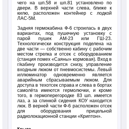
чего на шп.58 и шп.81 установлено по
двери. В верхней части слева, ближе к
килю, расположен контейнер с лодкой
ЛАС-5М.
Задняя гермокабина Ф-6 строилась в двух
вариантах, под пушечную установку с
парой пушек АМ-23 или ГШ-23.
Технологически конструкция поделена на
две части — собственно кабину с рабочим
местом стрелка и отсек с оборудованием
(станция помех «Саяны» кормовая). Вход в
г/кабину производится снизу, управление
входным люком от пневмосистемы. Левый
иллюминатор одновременно является
аварийным сбрасываемым люком. Для
доступа в техотсек справа и слева в бортах
самолёта имеются гермолючки, и кроме
того, в гермоперегородке 83 шп. имеется
лаз, а за спинкой сидения КОУ находится
люк. В верней части Ф-6 расположен отсек
для оборудования прицельной
радиолокационной станции «Криптон».
Крыло