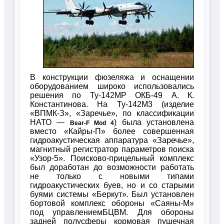
В конструкции фюзеляжа и оснащении
оборудованием широко использовались
решения по Ту-142МР ОКБ-49 А. К.
Константинова. На Ту-142М3 (изделие
«ВПМК-З», «Заречье», по классификации
НАТО —
) была установлена
Bear-F Mod 4
вместо «Кайры-П» более совершенная
гидроакустическая аппаратура «Заречье»,
магнитный регистратор параметров поиска
«Узор-5». Поисково-прицельный комплекс
был доработан до возможности работать
не только с новыми типами
гидроакустических буев, но и со старыми
буями системы «Беркут». Был установлен
бортовой комплекс обороны «Саяны-М»
под управлениемБЦВМ. Для обороны
задней полусферы кормовая пушечная