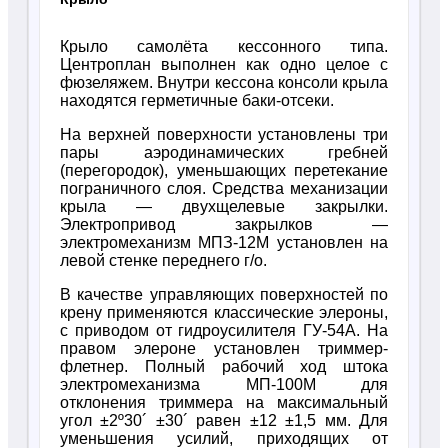
Крыло самолёта кессонного типа.
Центроплан выполнен как одно целое с
фюзеляжем. Внутри кессона консоли крыла
находятся герметичные баки-отсеки.
На верхней поверхности установлены три
пары аэродинамических гребней
(перегородок), уменьшающих перетекание
пограничного слоя. Средства механизации
крыла — двухщелевые закрылки.
Электропривод закрылков —
электромеханизм МПЗ-12М установлен на
левой стенке переднего г/о.
В качестве управляющих поверхностей по
крену применяются классические элероны,
с приводом от гидроусилителя ГУ-54А. На
правом элероне установлен триммер-
флетнер. Полный рабочий ход штока
электромеханизма МП-100М для
отклонения триммера на максимальный
угол ±2º30´ ±30´ равен ±12 ±1,5 мм. Для
уменьшения усилий, приходящих от