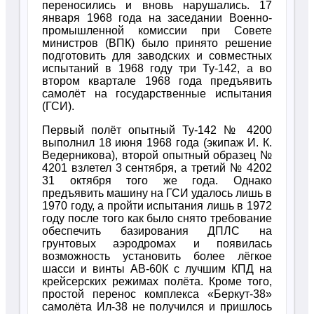
переносились и вновь нарушались. 17
января 1968 года на заседании Военно-
промышленной комиссии при Совете
министров (ВПК) было принято решение
подготовить для заводских и совместных
испытаний в 1968 году три Ту-142, а во
втором квартале 1968 года предъявить
самолёт на государственные испытания
(ГСИ).
Первый полёт опытный Ту-142 № 4200
выполнил 18 июня 1968 года (экипаж И. К.
Ведерникова), второй опытный образец №
4201 взлетел 3 сентября, а третий № 4202
31 октября того же года. Однако
предъявить машину на ГСИ удалось лишь в
1970 году, а пройти испытания лишь в 1972
году после того как было снято требование
обеспечить базирования ДПЛС на
грунтовых аэродромах и появилась
возможность установить более лёгкое
шасси и винты АВ-60К с лучшим КПД на
крейсерских режимах полёта. Кроме того,
простой перенос комплекса «Беркут-38»
самолёта Ил-38 не получился и пришлось