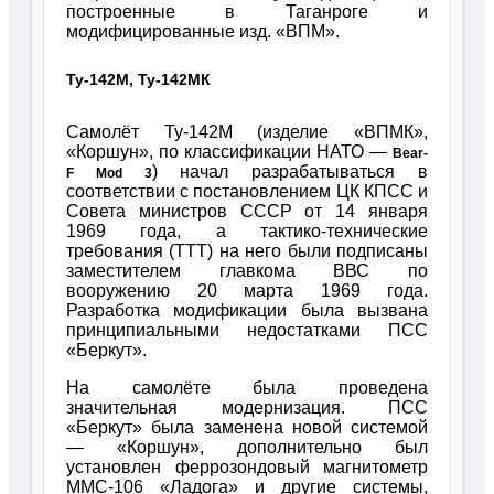
построенные в Таганроге и
модифицированные изд. «ВПМ».
Ту-142М, Ту-142МК
Самолёт Ту-142М (изделие «ВПМК»,
«Коршун», по классификации НАТО —
Bear-
) начал разрабатываться в
F Mod 3
соответствии с постановлением ЦК КПСС и
Совета министров СССР от 14 января
1969 года, а тактико-технические
требования (ТТТ) на него были подписаны
заместителем главкома ВВС по
вооружению 20 марта 1969 года.
Разработка модификации была вызвана
принципиальными недостатками ПСС
«Беркут».
На самолёте была проведена
значительная модернизация. ПСС
«Беркут» была заменена новой системой
— «Коршун», дополнительно был
установлен феррозондовый магнитометр
ММС-106 «Ладога» и другие системы,