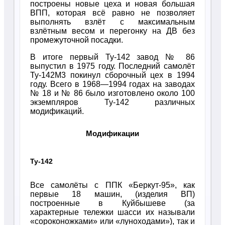
построены новые цеха и новая большая
ВПП, которая всё равно не позволяет
выполнять взлёт с максимальным
взлётным весом и перегонку на ДВ без
промежуточной посадки.
В итоге первый Ту-142 завод № 86
выпустил в 1975 году. Последний самолёт
Ту-142М3 покинул сборочный цех в 1994
году. Всего в 1968—1994 годах на заводах
№ 18 и № 86 было изготовлено около 100
экземпляров Ту-142 различных
модификаций.
Модификации
Ту-142
Все самолёты с ППК «Беркут-95», как
первые 18 машин, (изделия ВП)
построенные в Куйбышеве (за
характерные тележки шасси их называли
«сороконожками» или «луноходами»), так и