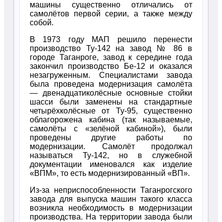
машины существенно отличались от
самолётов первой серии, а также между
собой.
В 1973 году МАП решило перенести
производство Ту-142 на завод № 86 в
городе Таганроге, завод к середине года
закончил производство Бе-12 и оказался
незагруженным. Специалистами завода
была проведена модернизация самолёта
— двенадцатиколёсные основные стойки
шасси были заменены на стандартные
четырёхколёсные от Ту-95, существенно
облагорожена кабина (так называемые,
самолёты с «зелёной кабиной»), были
проведены другие работы по
модернизации. Самолёт продолжал
называться Ту-142, но в служебной
документации именовался как изделие
«ВПМ», то есть модернизированный «ВП».
Из-за неприспособленности Таганрогского
завода для выпуска машин такого класса
возникла необходимость в модернизации
производства. На территории завода были