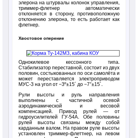
элерона на штурвалы колонок управления,
триммер-флетнер автоматически
отклоняется в сторону, противоположную
отклонению элерона, то есть работает как
флетнер.
Хвостовое оперение
Однокилевое кессонного типа.
Стабилизатор переставной, состоит из двух
половин, состыкованных по оси самолёта и
может переставляется электроприводом
МУС-3 на угол от −3º±15´ до −7°±15´.
Рули высоты и руль направления
выполнены с частичной осевой
аэродинамической и весовой
компенсацией. Привод рулей — от
гидроусилителей ГУ-54А. Обе половины
рулей высоты связаны между собой
карданным валом. На правом руле высоты
установлен триммер-флеттнер, на левом