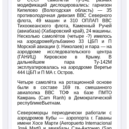
модификаций дислоцировались: гарнизон
Кипелово (Вологодская область) — 35
противолодочная дивизия ВВС Северного
флота, 49 машин и 310 ОПЛАП ВВС
Тихоокеанского флота, Каменный Ручей
(авиабаза) (Хабаровский край), 24 машины.
Несколько самолётов (четыре -?) имелось
на аэродромеКульбакино 33 ЦБП и П
Морской авиации (г. Николаев) и пара — на
аэродроме исследовательского центра
(ГАНИЦ) Кировское в Крыму. В
дальнейшем пара Ту-142М
эксплуатировалась на аэродроме Веретье
444 ЦБП и П МА г. Остров.
Четыре самолёта на ротационной основе
были в составе 169 гв. смешанного
авиаполка ВВС ТОФ на базе ПМТО
Камрань (Cam Ranh) в Демократической
республикеВьетнам.
Североморцы периодически работали с
аэродромов Кубы — аэропорта г. Гаваны
имени Хосе Марти (Aeropuerto Internacional
José Martí) и авиабазы Сан-Антонио (San