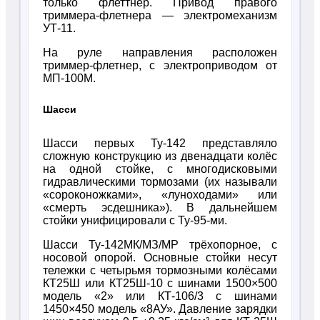
только флеттнер. Привод правого
триммера-флетнера — электромеханизм
УТ-11.
На руле направления расположен
триммер-флетнер, с электроприводом от
МП-100М.
Шасси
Шасси первых Ту-142 представляло
сложную конструкцию из двенадцати колёс
на одной стойке, с многодисковыми
гидравлическими тормозами (их называли
«сороконожками», «луноходами» или
«смерть эсдешника»). В дальнейшем
стойки унифицировали с Ту-95-ми.
Шасси Ту-142МК/МЗ/МР трёхопорное, с
носовой опорой. Основные стойки несут
тележки с четырьмя тормозными колёсами
КТ25Ш или КТ25Ш-10 с шинами 1500×500
модель «2» или КТ-106/3 с шинами
1450×450 модель «8АУ». Давление зарядки