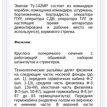
Экипаж Ту-142МР состоит из командира
корабля, помощника командира, штурмана,
бортинженера, бортрадиста, оператора
ПУР, оператора СДВ, оператора ТЛГ (в
настоящее время аппаратура
демонтирована и рабочее место не
используется), кормового стрелка.
Фюзеляж
Круглого поперечного сечения с
работающей обшивкой, набором
шпангоутов и стрингеров.
Технологические разъёмы делят фюзеляж
на следующие части; носовой фонарь (до
шп. 1), передняя герметичная кабина Ф-2
(шп. 1-13), средняя часть фюзеляжа Ф-3
(шп. 13а-49), хвостовая часть фюзеляжа
Ф-5 (шп. 50-87), задняя гермокабина Ф-6 (от
87 до 93 гермошпангоута). Передняя
гермокабина разделена полом на верхнюю
и нижнюю части. В верхней части