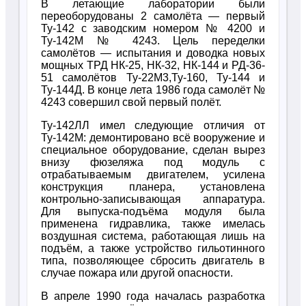
В летающие лаборатории были
переоборудованы 2 самолёта — первый
Ту-142 с заводским номером № 4200 и
Ту-142М № 4243. Цель переделки
самолётов — испытания и доводка новых
мощных ТРД НК-25, НК-32, НК-144 и РД-36-
51 самолётов Ту-22М3,Ту-160, Ту-144 и
Ту-144Д. В конце лета 1986 года самолёт №
4243 совершил свой первый полёт.
Ту-142ЛЛ имел следующие отличия от
Ту-142М: демонтировано всё вооружение и
специальное оборудование, сделан вырез
внизу фюзеляжа под модуль с
отрабатываемым двигателем, усилена
конструкция планера, установлена
контрольно-записывающая аппаратура.
Для выпуска-подъёма модуля была
применена гидравлика, также имелась
воздушная система, работающая лишь на
подъём, а также устройство гильотинного
типа, позволяющее сбросить двигатель в
случае пожара или другой опасности.
В апреле 1990 года началась разработка