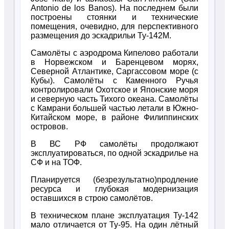
Antonio de los Banos). На последнем были
построены стоянки и технические
помещения, очевидно, для перспективного
размещения до эскадрильи Ту-142М.
Самолёты с аэродрома Кипелово работали
в Норвежском и Баренцевом морях,
Северной Атлантике, Саргассовом море (с
Кубы). Самолёты с Каменного Ручья
контролировали Охотское и Японские моря
и северную часть Тихого океана. Самолёты
с Камрани большей частью летали в Южно-
Китайском море, в районе Филиппинских
островов.
В ВС РФ самолёты продолжают
эксплуатироваться, по одной эскадрилье на
СФ и на ТОФ.
Планируется (безрезультатно)продление
ресурса и глубокая модернизация
оставшихся в строю самолётов.
В техническом плане эксплуатация Ту-142
мало отличается от Ту-95. На один лётный