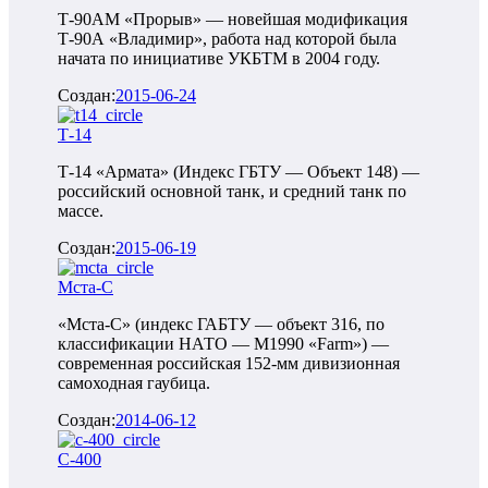
Т-90АМ «Прорыв» — новейшая модификация
Т-90А «Владимир», работа над которой была
начата по инициативе УКБТМ в 2004 году.
Создан:
2015-06-24
Т-14
Т-14 «Армата» (Индекс ГБТУ — Объект 148) —
российский основной танк, и средний танк по
массе.
Создан:
2015-06-19
Мста-С
«Мста-С» (индекс ГАБТУ — объект 316, по
классификации НАТО — M1990 «Farm») —
современная российская 152-мм дивизионная
самоходная гаубица.
Создан:
2014-06-12
С-400