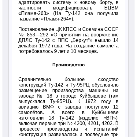
адаптировать систему к новому борту, в
частности модифицировать БЦВМ
«Пламя-263» (На Ту-142 она получила
название «Пламя-264»).
Постановление ЦК КПСС и Совмина СССР
№ 853—292 «О принятии на вооружение
ДПЛС Ту-142 с ППС „Беркут“» вышло 14
декабря 1972 года. На создание самолёта
потребовалось 9 лет и 10 месяцев.
Производство
Сравнительно большое сходство
конструкций Ту-142 и Ту-95РЦ обусловило
размещение производства машины на
заводе № 18 в городе Куйбышеве (там
выпускался Ту-95РЦ). К 1972 году в
авиацию ВМФ с завода поступило 12
самолётов. А всего в Куйбышеве
изготовили 18 Ту-142 (изделие «ВП»),
включая первые три № 4200, 4201, 4202. В
процессе производства и испытаний
конструкция развивалась и последние три