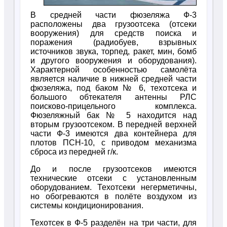
В средней части фюзеляжа Ф-3
расположены два грузоотсека (отсеки
вооружения) для средств поиска и
поражения (радиобуев, взрывных
источников звука, торпед, ракет, мин, бомб
и другого вооружения и оборудования).
Характерной особенностью самолёта
является наличие в нижней средней части
фюзеляжа, под баком № 6, техотсека и
большого обтекателя антенны РЛС
поисково-прицельного комплекса.
Фюзеляжный бак № 5 находится над
вторым грузоотсеком. В передней верхней
части Ф-3 имеются два контейнера для
плотов ПСН-10, с приводом механизма
сброса из передней г/к.
До и после грузоотсеков имеются
технические отсеки с установленным
оборудованием. Техотсеки негерметичны,
но обогреваются в полёте воздухом из
системы кондиционирования.
Техотсек в Ф-5 разделён на три части, для