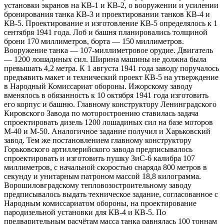
установки экранов на КВ-1 и КВ-2, о вооружении и усилении
бронирования танка КВ-3 и проектировании танков КВ-4 и
КВ-5. Проектирование и изготовление КВ-5 определялось к 1
сентября 1941 года. Лоб и башня планировались толщиной
брони 170 миллиметров, борта — 150 миллиметров.
Вооружение танка — 107-миллиметровое орудие. Двигатель
— 1200 лошадиных сил. Ширина машины не должна была
превышать 4,2 метра. К 1 августа 1941 года заводу поручалось
предъявить макет и технический проект КВ-5 на утверждение
в Народный Комиссариат обороны. Ижорскому заводу
вменялось в обязанность к 10 октября 1941 года изготовить
его корпус и башню. Главному конструктору Ленинградского
Кировского Завода по моторостроению ставилась задача
спроектировать дизель 1200 лошадиных сил на базе моторов
М-40 и М-50. Аналогичное задание получил и Харьковский
завод. Тем же постановлением главному конструктору
Горьковского артиллерийского завода предписывалось
спроектировать и изготовить пушку ЗиС-6 калибра 107
миллиметров, с начальной скоростью снаряда 800 метров в
секунду и унитарным патроном массой 18,8 килограмма.
Ворошиловградскому тепловозостроительному заводу
предписывалось выдать техническое задание, согласованное с
Народным комиссариатом обороны, на проектирование
пародизельной установки для КВ-4 и КВ-5. По
предварительным расчётам масса танка равнялась 100 тоннам