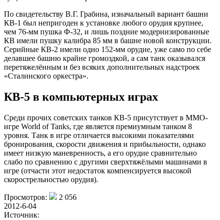
По свидетельству В.Г. Грабина, изначальный вариант башни
КВ-1 был непригоден к установке любого орудия крупнее,
чем 76-мм пушка Ф-32, и лишь поздние модернизированные
КВ имели пушку калибра 85 мм в башне новой конструкции.
Серийные КВ-2 имели одно 152-мм орудие, уже само по себе
делавшее башню крайне громоздкой, а сам танк оказывался
перетяжелённым и без всяких дополнительных надстроек
«Сталинского оркестра».
КВ-5 в компьютерных играх
Среди прочих советских танков КВ-5 присутствует в MMO-
игре World of Tanks, где является премиумным танком 8
уровня. Танк в игре отличается высокими показателями
бронирования, скорости движения и прибыльности, однако
имеет низкую маневренность, а его орудие сравнительно
слабо по сравнению с другими сверхтяжёлыми машинами в
игре (отчасти этот недостаток компенсируется высокой
скорострельностью орудия).
Просмотров:
2 056
2012-6-04
Источник: