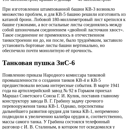
При изготовлении штампованной башни КВ-3 возникло
множество проблем, и для КВ-5 башню решили изготовить из
катаной брони. Лобовой 180-миллиметровый лист крепился к
башне гужонами, а все остальные листы соединялись между
собой шпоночным соединением «двойной ласточкин хвост».
Такое соединение не применялось в отечественном
танкостроении ни до, ни после, было трудоёмким, заставило
установить бортовые листы башни вертикально, но
обеспечило почти монолитную её прочность.
Танковая пушка ЗиС-6
Появлению приказа Народного комиссара танковой
промышленности о создании танков КВ-4 и КВ-5
предшествовали весьма интересные события. В марте 1941
года на артиллерийский завод № 92 в Горьком приехал
Маршал Советского Союза Г. И. Кулик, поставив главному
конструктору завода В. Г. Грабину задачу срочного
перевооружения танка КВ-1. Однако, перспективы
дальнейшего развития орудия для танка КВ-1, непременно
подводили к увеличению калибра орудия и, соответственно,
массы самого танка. У Грабина состоялся телефонный
разговор с И. В. Сталиным, в котором тот осведомился у