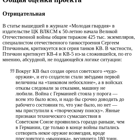
Отрицательная
В статье вышедшей в журнале «Молодая гвардия» в
издательстве ЦК ВЛКСМ к 50-летию начала Великой
Отечественной войны общим тиражом 425 тыс. экземпляров,
специалистом отечественного танкостроения Сергеем
Птичкиным, критикуется вся серия танков КВ. В частности,
Птичкин критикует КВ-4 и КВ-5 из-за сложившейся, по его
мнению, абсурдной, не поддающейся логике ситуации:
Вокруг КВ был создан ореол советского «чудо-
оружия», и его создатели стали звёздами первой
величины на «танковом небосклоне», а в войсках
отказы следовали за отказами, машину не
любили. Война с Германией стояла у порога —
всем это было ясно, и надо бы срочно доводить до
рабочего состояния то, что уже было, но нет —
мы приступили к «творческому поиску». Явные
признаки технического сумасшествия в
Советском Союзе проявились гораздо раньше, чем
в Германии, где только в конце войны пытались
сотворить некое оружие возмездия, вроде
пресловутого «мышонка», весившего 180 тонн.