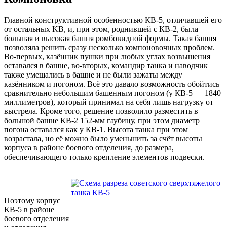
Главной конструктивной особенностью КВ-5, отличавшей его
от остальных KB, и, при этом, роднившей с КВ-2, была
большая и высокая башня ромбовидной формы. Такая башня
позволяла решить сразу несколько компоновочных проблем.
Во-первых, казённик пушки при любых углах возвышения
оставался в башне, во-вторых, командир танка и наводчик
также умещались в башне и не были зажаты между
казёнником и погоном. Всё это давало возможность обойтись
сравнительно небольшим башенным погоном (у КВ-5 — 1840
миллиметров), который принимал на себя лишь нагрузку от
выстрела. Кроме того, решение позволило разместить в
большой башне КВ-2 152-мм гаубицу, при этом диаметр
погона оставался как у КВ-1. Высота танка при этом
возрастала, но её можно было уменьшить за счёт высоты
корпуса в районе боевого отделения, до размера,
обеспечивающего только крепление элементов подвески.
Поэтому корпус
КВ-5 в районе
боевого отделения