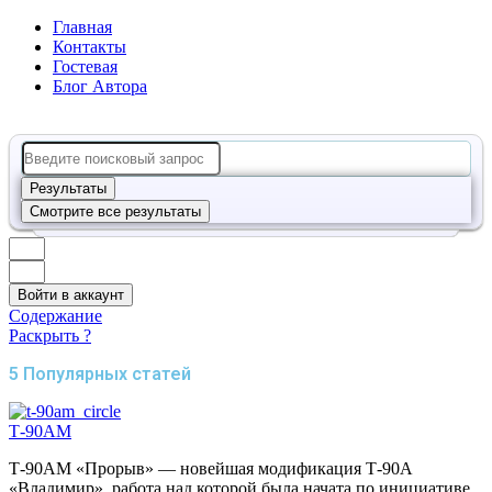
Главная
Контакты
Гостевая
Блог Автора
Search
...
Результаты
Смотрите все результаты
Войти в аккаунт
Содержание
Раскрыть ?
5 Популярных статей
Т-90АМ
Т-90АМ «Прорыв» — новейшая модификация Т-90А
«Владимир», работа над которой была начата по инициативе