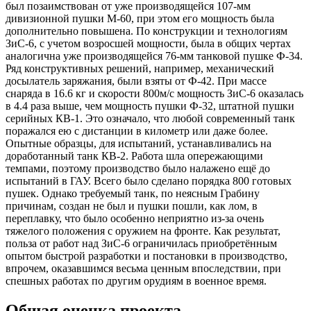
был позаимствован от уже производящейся 107-мм
дивизионной пушки M-60, при этом его мощность была
дополнительно повышена. По конструкции и технологиям
ЗиС-6, с учетом возросшей мощности, была в общих чертах
аналогична уже производящейся 76-мм танковой пушке Ф-34.
Ряд конструктивных решений, например, механический
досылатель заряжания, были взяты от Ф-42. При массе
снаряда в 16.6 кг и скорости 800м/с мощность ЗиС-6 оказалась
в 4.4 раза выше, чем мощность пушки Ф-32, штатной пушки
серийных КВ-1. Это означало, что любой современный танк
поражался ею с дистанции в километр или даже более.
Опытные образцы, для испытаний, устанавливались на
доработанный танк КВ-2. Работа шла опережающими
темпами, поэтому производство было налажено ещё до
испытаний в ГАУ. Всего было сделано порядка 800 готовых
пушек. Однако требуемый танк, по неясным Грабину
причинам, создан не был и пушки пошли, как лом, в
переплавку, что было особенно неприятно из-за очень
тяжелого положения с оружием на фронте. Как результат,
польза от работ над ЗиС-6 ограничилась приобретённым
опытом быстрой разработки и постановки в производство,
впрочем, оказавшимся весьма ценным впоследствии, при
спешных работах по другим орудиям в военное время.
Общая оценка проекта