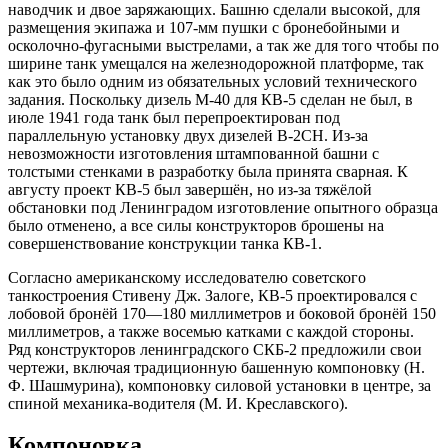
наводчик и двое заряжающих. Башню сделали высокой, для
размещения экипажа и 107-мм пушки с бронебойными и
осколочно-фугасными выстрелами, а так же для того чтобы по
ширине танк умещался на железнодорожной платформе, так
как это было одним из обязательных условий технического
задания. Поскольку дизель М-40 для КВ-5 сделан не был, в
июле 1941 года танк был перепроектирован под
параллельную установку двух дизелей В-2СН. Из-за
невозможности изготовления штампованной башни с
толстыми стенками в разработку была принята сварная. К
августу проект КВ-5 был завершён, но из-за тяжёлой
обстановки под Ленинградом изготовление опытного образца
было отменено, а все силы конструкторов брошены на
совершенствование конструкции танка КВ-1.
Согласно американскому исследователю советского
танкостроения Стивену Дж. Залоге, КВ-5 проектировался с
лобовой бронёй 170—180 миллиметров и боковой бронёй 150
миллиметров, а также восемью катками с каждой стороны.
Ряд конструкторов ленинградского СКБ-2 предложили свои
чертежи, включая традиционную башенную компоновку (Н.
Ф. Шашмурина), компоновку силовой установки в центре, за
спиной механика-водителя (М. И. Креславского).
Компоновка