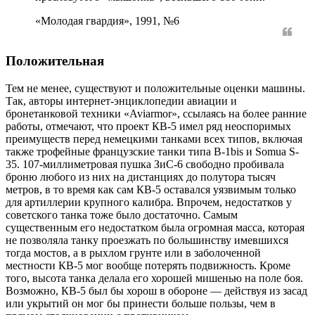
«Молодая гвардия», 1991, №6
Положительная
Тем не менее, существуют и положительные оценки машины.
Так, авторы интернет-энциклопедии авиации и
бронетанковой техники «Aviarmor», ссылаясь на более ранние
работы, отмечают, что проект КВ-5 имел ряд неоспоримых
преимуществ перед немецкими танками всех типов, включая
также трофейные французские танки типа B-1bis и Somua S-
35. 107-миллиметровая пушка ЗиС-6 свободно пробивала
броню любого из них на дистанциях до полутора тысяч
метров, в то время как сам КВ-5 оставался уязвимым только
для артиллерии крупного калибра. Впрочем, недостатков у
советского танка тоже было достаточно. Самым
существенным его недостатком была огромная масса, которая
не позволяла танку проезжать по большинству имевшихся
тогда мостов, а в рыхлом грунте или в заболоченной
местности КВ-5 мог вообще потерять подвижность. Кроме
того, высота танка делала его хорошей мишенью на поле боя.
Возможно, КВ-5 был бы хорош в обороне — действуя из засад
или укрытий он мог бы принести больше пользы, чем в