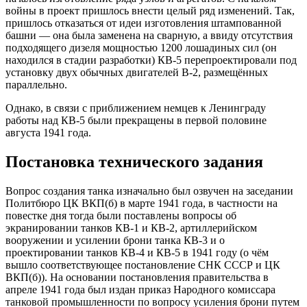
войны в проект пришлось внести целый ряд изменений. Так,
пришлось отказаться от идеи изготовления штампованной
башни — она была заменена на сварную, а ввиду отсутствия
подходящего дизеля мощностью 1200 лошадиных сил (он
находился в стадии разработки) КВ-5 перепроектировали под
установку двух обычных двигателей В-2, размещённых
параллельно.
Однако, в связи с приближением немцев к Ленинграду
работы над КВ-5 были прекращены в первой половине
августа 1941 года.
Постановка технического задания
Вопрос создания танка изначально был озвучен на заседании
Политбюро ЦК ВКП(б) в марте 1941 года, в частности на
повестке дня тогда были поставлены вопросы об
экранировании танков КВ-1 и КВ-2, артиллерийском
вооружении и усилении брони танка КВ-3 и о
проектировании танков КВ-4 и КВ-5 в 1941 году (о чём
вышло соответствующее постановление СНК СССР и ЦК
ВКП(б)). На основании постановления правительства в
апреле 1941 года был издан приказ Народного комиссара
танковой промышленности по вопросу усиления брони путем