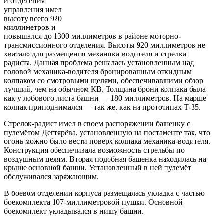
и отделения
управления имел
высоту всего 920
миллиметров и
повышался до 1300 миллиметров в районе моторно-
трансмиссионного отделения. Высоты 920 миллиметров не
хватало для размещения механика-водителя и стрелка-
радиста. Данная проблема решалась установленным над
головой механика-водителя бронированным откидным
колпаком со смотровыми щелями, обеспечивавшими обзор
лучший, чем на обычном КВ. Толщина брони колпака была
как у лобового листа башни — 180 миллиметров. На марше
колпак приподнимался — так же, как на прототипах Т-35.
Стрелок-радист имел в своем распоряжении башенку с
пулемётом Дегтярёва, установленную на постаменте так, что
огонь можно было вести поверх колпака механика-водителя.
Конструкция обеспечивала возможность стрельбы по
воздушным целям. Вторая подобная башенка находилась на
крыше основной башни. Установленный в ней пулемёт
обслуживался заряжающим.
В боевом отделении корпуса размещалась укладка с частью
боекомплекта 107-миллиметровой пушки. Основной
боекомплект укладывался в нишу башни.