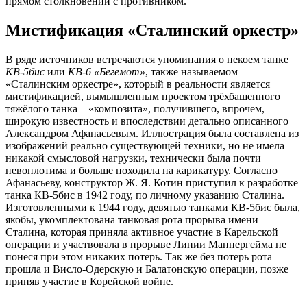
прямом столкновении с противником.
Мистификация «Сталинский оркестр»
В ряде источников встречаются упоминания о некоем танке
КВ-5бис
или
КВ-6 «Бегемот»
, также называемом
«Сталинским оркестре», который в реальности является
мистификацией, вымышленным проектом трёхбашенного
тяжёлого танка—«композита», получившего, впрочем,
широкую известность и впоследствии детально описанного
Александром Афанасьевым. Иллюстрация была составлена из
изображений реально существующей техники, но не имела
никакой смысловой нагрузки, технически была почти
невоплотима и больше походила на карикатуру. Согласно
Афанасьеву, конструктор Ж. Я. Котин приступил к разработке
танка КВ-5бис в 1942 году, по личному указанию Сталина.
Изготовленными к 1944 году, девятью танками КВ-5бис была,
якобы, укомплектована танковая рота прорыва имени
Сталина, которая приняла активное участие в Карельской
операции и участвовала в прорыве Линии Маннергейма не
понеся при этом никаких потерь. Так же без потерь рота
прошла и Висло-Одерскую и Балатонскую операции, позже
приняв участие в Корейской войне.