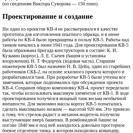
(по сведениям Виктора Суворова — 150 тонн).
Проектирование и создание
Ни один из проектов КВ-4 не рассматривался в качестве
прототипа для изготовления опытного образца, и в июне
работы по КВ-4 были прекращены в пользу КВ-5. Работы над
танком начались в июне 1941 года. Для проектирования КВ-5
была образована бригада конструкторов в составе: К. И.
Кузьмин (корпус), Л. Е. Сычев (башня и установка
вооружения), Н. Т. Федорчук (ходовая часть). Старшим
инженером КВ-5 был назначен Н. В. Цейц, один из старейших
работников СКБ-2, на основе эскизного проекта которого и
разрабатывался танк. При разработке КВ-5 были учтены все
замечания, которые поднимались при обсуждении проекта
КВ-4. Сохранив общую компоновку КВ-4, проект переделали
так, чтобы использовать максимум элементов от КВ-1. В ходе
проектирования получился мощный танк весьма необычной
внешности. Для экономии массы корпус КВ-5 попытались
сделать максимально низким — высотой 920 мм. Это привело
к тому, что стрелок-радист и механик-водитель получили
выступающие вверх башенки. В ромбовидной башне на
погоне 1840 мм и под ней находилось довольно просторное
боевое отделение танка, в котором находились командир,