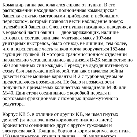
Командир танка располагался справа от пушки. В его
распоряжении находилась полноценная командирская
башенка с пятью смотровыми приборами и небольшим
перископом, который позволял вести наблюдение поверх
пулемётной башенки. Слева от пушки находился наводчик, а
в кормовой части башни — двое заряжающих, наличие
которых в составе экипажа, учитывая массу 107-мм
унитарных выстрелов, было отнюдь не лишним, тем более,
что в перспективе часть танков могла вооружаться 152-мм
гаубицей-пушкой. В моторно-трансмиссионном отделении
параллельно устанавливались два дизеля В-2К мощностью по
600 лошадиных сил каждый. Переход на двухдвигательную
схему был вынужденной мерой, так как с началом войны
довести более мощные варианты В-2 с турбонаддувом не
представлялось возможным. Не было и возможности
получить в приемлемых количествах авиадизели М-30 или
М-40. Двигатели соединялись с коробкой передач и
бортовыми фрикционами с помощью промежуточного
редуктора.
Корпус КВ-5, в отличие от других KB, не имел гнутых
деталей (за исключением кормового нижнего листа).
Бронелисты соединялись друг с другом гужонами и
электросваркой. Толщина бортов и кормы корпуса достигала
150 миллиметров, крыши и днища — 40 миллиметров.