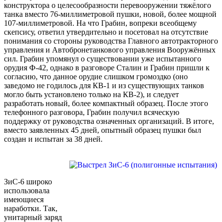
конструктора о целесообразности перевооружении тяжёлого
танка вместо 76-миллиметровой пушки, новой, более мощной
107-миллиметровой. На что Грабин, вопреки всеобщему
скепсису, ответил утвердительно и посетовал на отсутствие
понимания со стороны руководства Главного автотракторного
управления и Автобронетанкового управления Вооружённых
сил. Грабин упомянул о существовании уже испытанного
орудия Ф-42, однако в разговоре Сталин и Грабин пришли к
согласию, что данное орудие слишком громоздко (оно
заведомо не годилось для КВ-1 и из существующих танков
могло быть установлено только на КВ-2), и следует
разработать новый, более компактный образец. После этого
телефонного разговора, Грабин получил всяческую
поддержку от руководства означенных организаций. В итоге,
вместо заявленных 45 дней, опытный образец пушки был
создан и испытан за 38 дней.
ЗиС-6 широко
использовала
имеющиеся
наработки. Так,
унитарный заряд