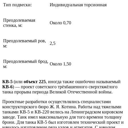
Тип подвески:
Индивидуальная торсионная
Преодолеваемая
Около 0,70
стенка, м:
Преодолеваемый ров,
2,5
м:
Преодолеваемый брод,
Около 1,50
м:
КВ-5
(или
объект 225
, иногда также ошибочно называемый
КВ-6
) — проект советского трёхбашенного сверхтяжёлого
танка прорыва периода Великой Отечественной войны.
Проектные разработки осуществлялись специалистами
конструкторского бюро Ж. Я. Котина. Работы над тяжелыми
танками КВ-5 и КВ-220 велись на Ленинградском кировском
заводе. Танк имел максимальную для того времени толщину
брони. Для танка КВ-5 был изготовлен технический проект и
началось изготовление ряда узлов и агрегатов. С началом