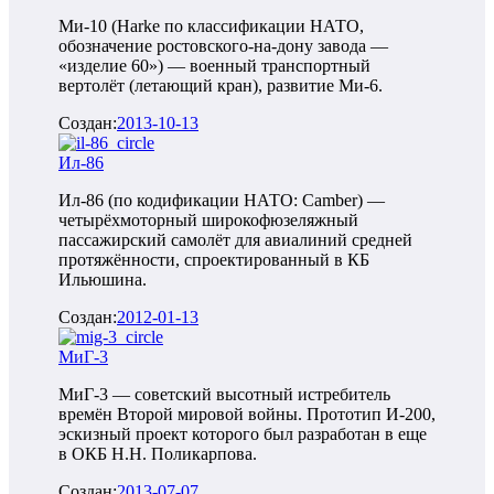
Ми-10 (Harke по классификации НАТО,
обозначение ростовского-на-дону завода —
«изделие 60») — военный транспортный
вертолёт (летающий кран), развитие Ми-6.
Создан:
2013-10-13
Ил-86
Ил-86 (по кодификации НАТО: Camber) —
четырёхмоторный широкофюзеляжный
пассажирский самолёт для авиалиний средней
протяжённости, спроектированный в КБ
Ильюшина.
Создан:
2012-01-13
МиГ-3
МиГ-3 — советский высотный истребитель
времён Второй мировой войны. Прототип И-200,
эскизный проект которого был разработан в еще
в ОКБ Н.Н. Поликарпова.
Создан:
2013-07-07