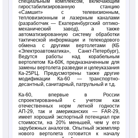
специальным комплексом, включающим
гиростабилизированную станцию
«Самшит» с телевизионным,
тепловизионным и лазерным каналами
(разработчик — Екатеринбургский оптико-
механический завод), а также
автоматизированную систему обработки
тактической информации и телекодового
обмена с другими вертолетами (КБ
«Электроавтоматика», Санкт-Петербург),
Ведутся работы над корабельным
вертолетом Ка-60К, предназначенным для
замены вертолета разведки и целеуказания
Ка-25РЦ. Предусмотрены также другие
модификации Ка-60 — транспортно-
десантный, санитарный, патрульный и т.д.
Ка-60, впервые в России
спроектированный с учетом как
отечественных норм летной годности
АП-29, так и американских — FAR-29,
имеет хороший экспортный потенциал при
стоимости, на 20% меньшей, чем у его
зарубежных аналогов. Опытный экземпляр
нового вертолета готовится к началу