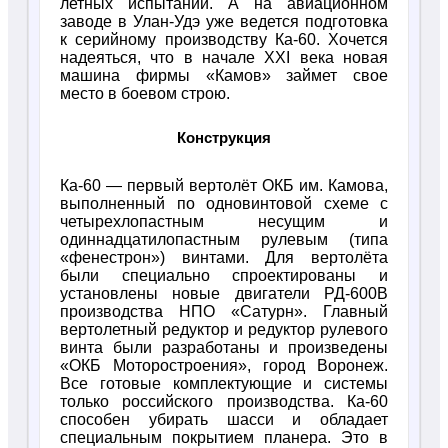
летных испытаний. А на авиационном
заводе в Улан-Удэ уже ведется подготовка
к серийному производству Ка-60. Хочется
надеяться, что в начале XXI века новая
машина фирмы «Камов» займет свое
место в боевом строю.
Конструкция
Ка-60 — первый вертолёт ОКБ им. Камова,
выполненный по одновинтовой схеме с
четырехлопастным несущим и
одиннадцатилопастным рулевым (типа
«фенестрон») винтами. Для вертолёта
были специально спроектированы и
установлены новые двигатели РД-600В
производства НПО «Сатурн». Главный
вертолетный редуктор и редуктор рулевого
винта были разработаны и произведены
«ОКБ Моторостроения», город Воронеж.
Все готовые комплектующие и системы
только российского производства. Ка-60
способен убирать шасси и обладает
специальным покрытием планера. Это в