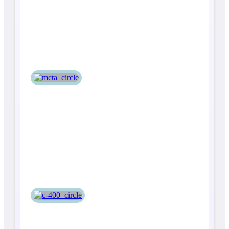
Мста-С
С-400