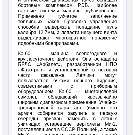
бортовым комплексом РЭБ. Наиболее
важные системы машины дублированы.
Применено губчатое заполнение
топливных баков. Проводка управления
способна выдержать попадание пуль
калибра 12.7мм, а лопасти несущего винта
выдерживают многократное поражение
подобными боеприпасами.
Ка-60 — машина всепогодного и
круглосуточного действия. Она оснащена
БРЛС «Арбалет», разработанной НПО
«Фазотрон» и установленной в носовой
части фюзеляжа. Летчики могут
пользоваться очками ночного видения,
совместимыми с приборным
оборудованием. Ка-60 — многоцелевой
самолет, обладающий чрезвычайно
широким диапазоном применения. Учебно-
тренировочный вари ант (именно его
армия собирается закупить в первую
очередь) призван заменить в летных
училищах устаревшие вертолеты Ми-2,
поставлявшиеся в СССР Польшей, а также
Ми-8 — машины совершенно другой