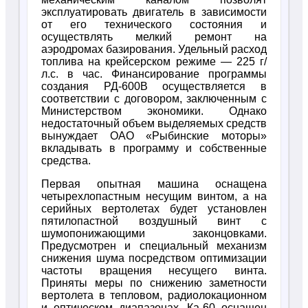
эксплуатировать двигатель в зависимости
от его технического состояния и
осуществлять мелкий ремонт на
аэродромах базирования. Удельный расход
топлива на крейсерском режиме — 225 г/
л.с. в час. Финансирование программы
создания РД-600В осуществляется в
соответствии с договором, заключенным с
Министерством экономики. Однако
недостаточный объем выделяемых средств
вынуждает ОАО «Рыбинские моторы»
вкладывать в программу и собственные
средства.
Первая опытная машина оснащена
четырехлопастным несущим винтом, а на
серийных вертолетах будет установлен
пятилопастной воздушный винт с
шумопонижающими законцовками.
Предусмотрен и специальный механизм
снижения шума посредством оптимизации
частоты вращения несущего винта.
Приняты меры по снижению заметности
вертолета в тепловом, радиолокационном
и оптическом диапазонах. Ка-60 оснащен