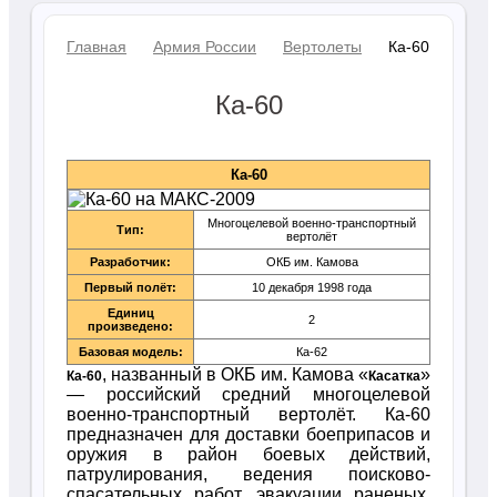
Главная
Армия России
Вертолеты
Ка-60
Ка-60
Ка-60
Многоцелевой военно-транспортный
Тип:
вертолёт
Разработчик:
ОКБ им. Камова
Первый полёт:
10 декабря 1998 года
Единиц
2
произведено:
Базовая модель:
Ка-62
, названный в ОКБ им. Камова «
»
Ка-60
Касатка
— российский средний многоцелевой
военно-транспортный вертолёт. Ка-60
предназначен для доставки боеприпасов и
оружия в район боевых действий,
патрулирования, ведения поисково-
спасательных работ, эвакуации раненых,