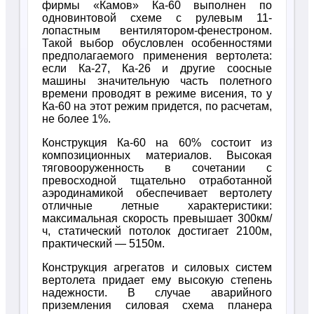
фирмы «Камов» Ка-60 выполнен по
одновинтовой схеме с рулевым 11-
лопастным вентилятором-фенестроном.
Такой выбор обусловлен особенностями
предполагаемого применения вертолета:
если Ка-27, Ка-26 и другие соосные
машины значительную часть полетного
времени проводят в режиме висения, то у
Ка-60 на этот режим придется, по расчетам,
не более 1%.
Конструкция Ка-60 на 60% состоит из
композиционных материалов. Высокая
тяговооруженность в сочетании с
превосходной тщательно отработанной
аэродинамикой обеспечивает вертолету
отличные летные характеристики:
максимальная скорость превышает 300км/
ч, статический потолок достигает 2100м,
практический — 5150м.
Конструкция агрегатов и силовых систем
вертолета придает ему высокую степень
надежности. В случае аварийного
приземления силовая схема планера