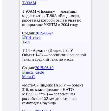
Т-90АМ
Т-90АМ «Прорыв» — новейшая
модификация Т-90А «Владимир»,
работа над которой была начата по
инициативе УКБТМ в 2004 году.
Создан:
2015-06-24
Т-14
Т-14 «Армата» (Индекс ГБТУ —
Объект 148) — российский основной
танк, и средний танк по массе.
Создан:
2015-06-19
Мста-С
«Мста-С» (индекс ГАБТУ — объект
316, по классификации НАТО —
M1990 «Farm») — современная
российская 152-мм дивизионная
самоходная гаубица.