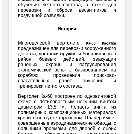
обучения лётного состава, а также для
перевозки и сброса десантников и
воздушной разведки.
История
Многоцелевой вертолете
Ка-60 Касатка
предназначен для перевозки вооруженного
десанта, доставки оружия и боеприпасов в
район боевых действий, эвакуации
раненых, охраны и патрулирования
экономической зоны с базированием на
кораблях, проведения поисково-
спасательных работ, обучения и
тренировки летного состава.
Вертолет Ка-60 построен по одновинтовой
схеме с пятилопастным несущим винтом
диаметром 13,5 м. Лопасть винта из
полимерных композиционных материалов
крепится к втулке торсионом. Планер имеет
совершенные аэродинамические обводы, с
большими проемами для дверей с обоих
бортов, убирающееся трехстоечное