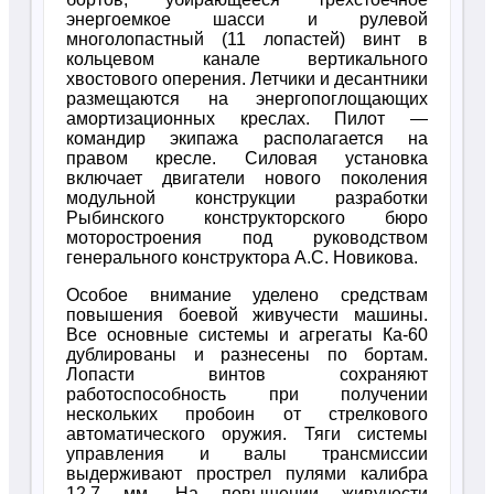
энергоемкое шасси и рулевой
многолопастный (11 лопастей) винт в
кольцевом канале вертикального
хвостового оперения. Летчики и десантники
размещаются на энергопоглощающих
амортизационных креслах. Пилот —
командир экипажа располагается на
правом кресле. Силовая установка
включает двигатели нового поколения
модульной конструкции разработки
Рыбинского конструкторского бюро
моторостроения под руководством
генерального конструктора А.С. Новикова.
Особое внимание уделено средствам
повышения боевой живучести машины.
Все основные системы и агрегаты Ка-60
дублированы и разнесены по бортам.
Лопасти винтов сохраняют
работоспособность при получении
нескольких пробоин от стрелкового
автоматического оружия. Тяги системы
управления и валы трансмиссии
выдерживают прострел пулями калибра
12,7 мм. На повышении живучести