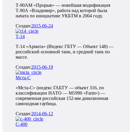
Т-90АМ «Прорыв» — новейшая модификация
Т-90А «Владимир», работа над которой была
начата по инициативе УКБТМ в 2004 году.
Создан:
2015-06-24
Т-14
Т-14 «Армата» (Индекс ГБТУ — Объект 148) —
российский основной танк, и средний танк по
массе.
Создан:
2015-06-19
Мста-С
«Мста-С» (индекс ГАБТУ — объект 316, по
классификации НАТО — M1990 «Farm») —
современная российская 152-мм дивизионная
самоходная гаубица.
Создан:
2014-06-12
С-400