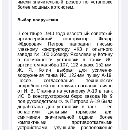
имели значительный резерв по установке
более мощных артсистем.
Выбор вооружения
В сентябре 1943 года известный советский
артиллерийский конструктор Фёдор
Фёдорович Петров направил письмо
главному конструктору ЧКЗ и опытного
завода № 100 Жозефу Яковлевичу Котину
о возможности установки в танки ИС
артсистем калибра 107, 122 и даже 152 мм.
Ж. Я. Котин выбрал для усиления
вооружения танка ИС 122-мм пушку А-19.
После согласования технических
подробностей он получил согласие лично
от И. В. Сталина на установку А-19 в танк
ИС. В конструкторском бюро завода № 9
под руководством Ф. Ф. Петрова А-19 была
доработана для установки в танк — её
оснастили дульным тормозом для
смягчения значительной отдачи, более
компактными противооткатными
устройствами, улучшили расположение