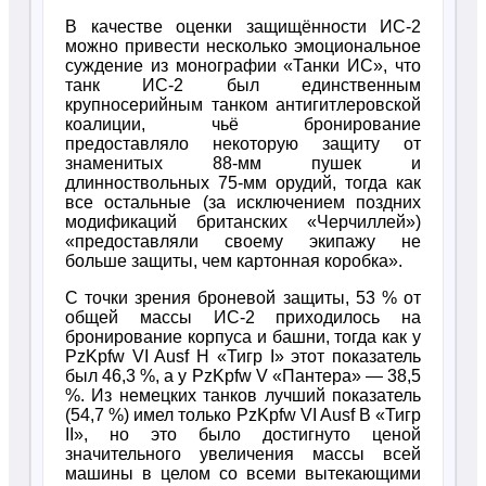
В качестве оценки защищённости ИС-2
можно привести несколько эмоциональное
суждение из монографии «Танки ИС», что
танк ИС-2 был единственным
крупносерийным танком антигитлеровской
коалиции, чьё бронирование
предоставляло некоторую защиту от
знаменитых 88-мм пушек и
длинноствольных 75-мм орудий, тогда как
все остальные (за исключением поздних
модификаций британских «Черчиллей»)
«предоставляли своему экипажу не
больше защиты, чем картонная коробка».
С точки зрения броневой защиты, 53 % от
общей массы ИС-2 приходилось на
бронирование корпуса и башни, тогда как у
PzKpfw VI Ausf H «Тигр I» этот показатель
был 46,3 %, а у PzKpfw V «Пантера» — 38,5
%. Из немецких танков лучший показатель
(54,7 %) имел только PzKpfw VI Ausf B «Тигр
II», но это было достигнуто ценой
значительного увеличения массы всей
машины в целом со всеми вытекающими