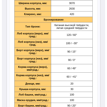
Ширина корпуса, мм:
3070
Высота, мм:
2630
Клиренс, мм:
420
Бронирование
Катаная высокой твёрдости,
Тип брони:
литая средней твёрдости
Лоб корпуса (верх), мм/
120 / 60°
град.:
Лоб корпуса (низ), мм/
100 / −30°
град.
Борт корпуса (верх), мм/
90 / 15°
град.:
Борт корпуса (низ), мм/
90 / 0°
град.:
Корма корпуса (верх),
60 / 49°
мм/град.:
Корма корпуса (низ), мм/
60 / −41°
град.:
Днище, мм:
20
Крыша корпуса, мм:
30
Лоб башни, мм/град.:
100
Маска орудия, мм/град.:
100
Борт башни, мм/град.:
90 / 20°