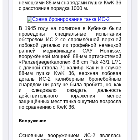
немецкими 88-мм снарядами пушки KwK 36
с расстояния порядка 1000 м.
В 1945 году на полигоне в Кубинке были
проведены специальные испытания
обстрелом ИС-2 со спрямлённой верхней
лобовой деталью из трофейной немецкой
ранней модификации САУ Hornisse,
вооружённой мощной 88-мм артисистемой
«Раnzerjaegerkanone» 8,8 cm Pak 43/1 L/71
с длиной ствола 71 калибр. Как и в случае
88-мм пушки KwK 36, верхняя лобовая
деталь ИС-2 калиберным бронебойным
снарядом ни разу не была пробита, но, как
и следовало ожидать, дальность
действительного поражения менее
защищённых мест танка ощутимо возросла
по сравнению с KwK 36.
Вооружение
Основным вооружением ИС-2 являлась