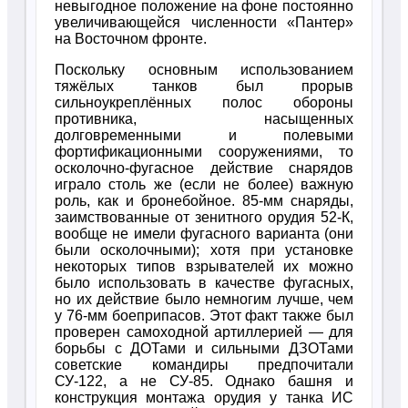
невыгодное положение на фоне постоянно
увеличивающейся численности «Пантер»
на Восточном фронте.
Поскольку основным использованием
тяжёлых танков был прорыв
сильноукреплённых полос обороны
противника, насыщенных
долговременными и полевыми
фортификационными сооружениями, то
осколочно-фугасное действие снарядов
играло столь же (если не более) важную
роль, как и бронебойное. 85-мм снаряды,
заимствованные от зенитного орудия 52-К,
вообще не имели фугасного варианта (они
были осколочными); хотя при установке
некоторых типов взрывателей их можно
было использовать в качестве фугасных,
но их действие было немногим лучше, чем
у 76-мм боеприпасов. Этот факт также был
проверен самоходной артиллерией — для
борьбы с ДОТами и сильными ДЗОТами
советские командиры предпочитали
СУ-122, а не СУ-85. Однако башня и
конструкция монтажа орудия у танка ИС