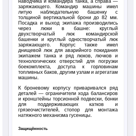
наводчика и командира танка, а справа —
заряжающего. Командир машины имел
литую наблюдательную башенку с
толщиной вертикальной брони до 82 мм.
Посадка и выход экипажа производились
через люки в башне: круглый
двухстворчатый люк командирской
башенки и круглый одностворчатый люк
заряжающего. Корпус также имел
днищевой люк для аварийного покидания
экипажем танка и ряд люков, лючков и
технологических отверстий для погрузки
боекомплекта, доступа к горловинам
топливных баков, другим узлам и агрегатам
машины.
К броневому корпусу приваривался ряд
деталей — ограничители хода балансиров
и кронштейны торсионной подвески, бонки
для поддерживающих катков и
грязеочистителей, стопор для монтажа
натяжного механизма гусеницы.
Защищённость