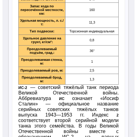
Запас хода по
пересечённой местности,
160
км:
Удельная мощность, л. с./
11,3
т:
Тип подвески:
Торсионная индивидуальная
Удельное давление на
0,8
грунт, кг/см²:
Преодолеваемый
36°
подъём, град.:
Преодолеваемая стенка,
1
м:
Преодолеваемый ров, м:
2,5
Преодолеваемый брод,
1,3
м:
— советский тяжёлый танк периода
ИС-2
Великой Отечественной войны.
Аббревиатура
означает «Иосиф
ИС
Сталин» — официальное название
серийных советских тяжёлых танков
выпуска 1943—1953 гг. Индекс
2
соответствует второй серийной модели
танка этого семейства. В годы Великой
Отечественной войны вместе с
обозначением ИС-2 на равных