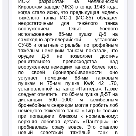
ИС-2 разработан на Челябинском
Кировском заводе (ЧКЗ) в конце 1943 года,
когда стало ясно, что предыдущая модель
тяжёлого танка ИС-1 (ИС-85) обладает
недостаточным для тяжёлого танка
вооружением. Опыт боевого
использования 85-мм пушки Д-5 на
самоходно-артиллерийской установке
СУ-85 и опытные стрельбы по трофейным
тяжёлым немецким танкам показали, что
орудие Д-5 не позволяет достичь
решительного превосходства над
вооружением немецких танков, более того,
по своей бронепробиваемости оно
уступает немецким 88-мм танковым
пушкам и 75-мм пушке KwK 42 L70,
установленной на танке «Пантера». Также
следует отметить, что 85-мм пушка Д-5Т на
дистанции 500—1000 м калиберным
бронебойным снарядом могла пробить лоб
немецкого тяжёлого танка «Тигр I» только
при попадании, близком к нормальному;
верхняя лобовая деталь «Пантеры» не
пробивалась сразу вовсе. Это ставило
новый советский тяжёлый танк в