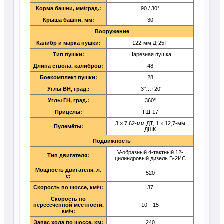
Корма башни, мм/град.:
90 / 30°
Крыша башни, мм:
30
Вооружение
Калибр и марка пушки:
122-мм Д-25Т
Тип пушки:
Нарезная пушка
Длина ствола, калибров:
48
Боекомплект пушки:
28
Углы ВН, град.:
−3°…+20°
Углы ГН, град.:
360°
Прицелы:
ТШ-17
3 × 7,62-мм ДТ, 1 × 12,7-мм
Пулемёты:
ДШК
Подвижность
V-образный 4-тактный 12-
Тип двигателя:
цилиндровый дизель В-2ИС
Мощность двигателя, л.
520
с:
Скорость по шоссе, км/ч:
37
Скорость по
пересечённой местности,
10—15
км/ч:
Запас хода по шоссе, км:
240