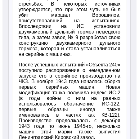
стрельбах. В некоторых источниках
утверждается, что при этом чуть не был
убит маршал Ворошилов,
присутствовавший на испытаниях.
Впоследствии на ИС установили
двухкамерный дульный тормоз немецкого
типа, а затем завод № 9 разработал свою
конструкцию двухкамерного дульного
тормоза, которая и стала устанавливаться
на серийных машинах.
После успешных испытаний «Объекта 240»
поступило распоряжение о немедленном
запуске его в серийное производство на
ЧКЗ. В ноябре 1943 года началась сборка
первых серийных машин. Новая
модификация танка получила индекс ИС-2
(в годы войны с ним на равных
использовалось обозначение ИС-122,
первые образцы иногда также
именовались в частях как КВ-122).
Производство продолжалось с декабря
1943 года по июнь 1945-го, несколько
машин этой марки также выпустил
Ленинградский Кировский завод.