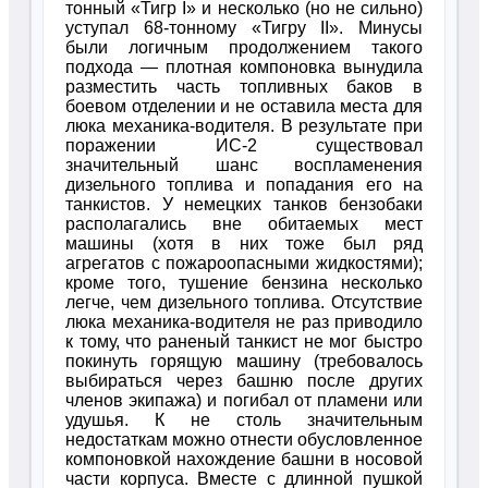
тонный «Тигр I» и несколько (но не сильно)
уступал 68-тонному «Тигру II». Минусы
были логичным продолжением такого
подхода — плотная компоновка вынудила
разместить часть топливных баков в
боевом отделении и не оставила места для
люка механика-водителя. В результате при
поражении ИС-2 существовал
значительный шанс воспламенения
дизельного топлива и попадания его на
танкистов. У немецких танков бензобаки
располагались вне обитаемых мест
машины (хотя в них тоже был ряд
агрегатов с пожароопасными жидкостями);
кроме того, тушение бензина несколько
легче, чем дизельного топлива. Отсутствие
люка механика-водителя не раз приводило
к тому, что раненый танкист не мог быстро
покинуть горящую машину (требовалось
выбираться через башню после других
членов экипажа) и погибал от пламени или
удушья. К не столь значительным
недостаткам можно отнести обусловленное
компоновкой нахождение башни в носовой
части корпуса. Вместе с длинной пушкой