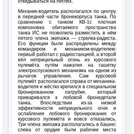
откидываться на петлях.
Механик-водитель располагался по центру
в передней части бронекорпуса танка. По
сравнению с танком КВ-1с плотная
компоновка обитаемого пространства
танка ИС не позволила разместить в нём
пятого члена экипажа — стрелка-радиста.
Его функции были распределены между
командиром и механиком-водителем:
первый работал с радиостанцией, а второй
вёл неприцельный огонь из курсового
пулемёта путём нажатия на гашетку
электроспускового механизма на одном из
рычагов управления. Сам курсовой
пулемёт располагался справа от механика-
водителя и жёстко крепился в специальном
бронированном патрубке, который
приваривался к лобовой бронедетали
танка. Впоследствии из-за низкой
эффективности неприцельного огня и
ослабления лобового бронирования от
курсового пулемёта и вовсе отказались.
Три члена экипажа располагались в башне:
слева от орудия были рабочие места