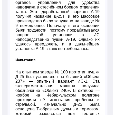
органов управления для удобства
наводчика в стеснённом боевом отделении
танка. Этот доработанный вариант А-19
получил название Д-25Т, и его массовое
производство было запущено на заводе №
9 немедленно. Поначалу в его освоении
были трудности, поэтому прорабатывался
вопрос об установке в ИС
непосредственно пушки А-19. Однако их
удалось преодолеть, и в дальнейшем
установка А-19 в танк не требовалась.
Испытания
На опытном заводе № 100 прототип пушки
Д-25 был установлен на бывший «Объект
237» — опытный вариант ИС-1. Эта
экспериментальная машина получила
обозначение «Объект 240». В октябре —
ноябре на Чебаркульском полигоне
проходили её испытания пробегом и
стрельбой. Изначально Д-25 была
оснащена Т-образным дульным тормозом,
который разорвался при тестовых