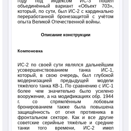
году под индексом ИС-3 пошёл
объединённый вариант «Объект 703»,
который, по сути, был ИС-2 с кардинально
переработанной бронезащитой с учётом
опыта Великой Отечественной войны.
Описание конструкции
Компоновка
ИС-2 по своей сути являлся дальнейшим
усовершенствованием танка ИС-1,
который, в свою очередь, был глубокой
модернизацией предыдущей модели
тяжёлого танка КВ-1. По сравнению с ИС-1
более чем значительно было усилено
вооружение, а на модификациях обр. 1944
г. со спрямлённым лобовым
бронированием также была повышена
защищённость от огня противника в
фронтальном секторе. Как и все другие
советские серийные тяжёлые и средние
танки того времени, ИС-2 имел