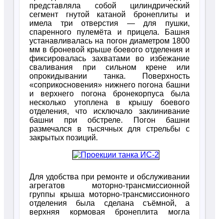
представляла собой цилиндрический
сегмент гнутой катаной бронеплиты и
имела три отверстия — для пушки,
спаренного пулемёта и прицела. Башня
устанавливалась на погон диаметром 1800
мм в броневой крыше боевого отделения и
фиксировалась захватами во избежание
сваливания при сильном крене или
опрокидывании танка. Поверхность
«соприкосновения» нижнего погона башни
и верхнего погона бронекорпуса была
несколько утоплена в крышу боевого
отделения, что исключало заклинивание
башни при обстреле. Погон башни
размечался в тысячных для стрельбы с
закрытых позиций.
Для удобства при ремонте и обслуживании
агрегатов моторно-трансмиссионной
группы крыша моторно-трансмиссионного
отделения была сделана съёмной, а
верхняя кормовая бронеплита могла