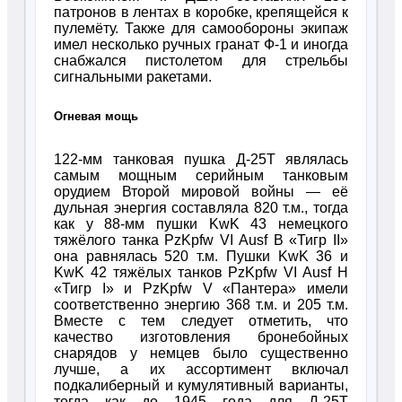
патронов в лентах в коробке, крепящейся к
пулемёту. Также для самообороны экипаж
имел несколько ручных гранат Ф-1 и иногда
снабжался пистолетом для стрельбы
сигнальными ракетами.
Огневая мощь
122-мм танковая пушка Д-25Т являлась
самым мощным серийным танковым
орудием Второй мировой войны — её
дульная энергия составляла 820 т.м., тогда
как у 88-мм пушки KwK 43 немецкого
тяжёлого танка PzKpfw VI Ausf B «Тигр II»
она равнялась 520 т.м. Пушки KwK 36 и
KwK 42 тяжёлых танков PzKpfw VI Ausf H
«Тигр I» и PzKpfw V «Пантера» имели
соответственно энергию 368 т.м. и 205 т.м.
Вместе с тем следует отметить, что
качество изготовления бронебойных
снарядов у немцев было существенно
лучше, а их ассортимент включал
подкалиберный и кумулятивный варианты,
тогда как до 1945 года для Д-25Т