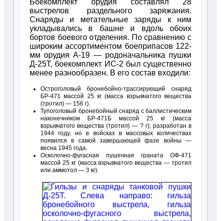
Боекомплект орудия составлял 28
выстрелов раздельного заряжания.
Снаряды и метательные заряды к ним
укладывались в башне и вдоль обоих
бортов боевого отделения. По сравнению с
широким ассортиментом боеприпасов 122-
мм орудия А-19 — родоначальника пушки
Д-25Т, боекомплект ИС-2 был существенно
менее разнообразен. В его состав входили:
Остроголовый бронебойно-трассирующий снаряд
БР-471 массой 25 кг (масса взрывчатого вещества
(тротил) — 156 г).
Тупоголовый бронебойный снаряд с баллистическим
наконечником БР-471Б массой 25 кг (масса
взрывчатого вещества (тротил) — ? г); разработан в
1944 году, но в войсках в массовых количествах
появился в самой завершающей фазе войны —
весна 1945 года.
Осколочно-фугасная пушечная граната ОФ-471
массой 25 кг (масса взрывчатого вещества — тротил
или аммотол — 3 кг).