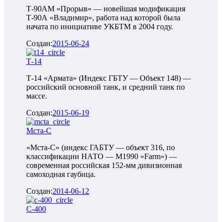
Т-90АМ «Прорыв» — новейшая модификация
Т-90А «Владимир», работа над которой была
начата по инициативе УКБТМ в 2004 году.
Создан:
2015-06-24
Т-14
Т-14 «Армата» (Индекс ГБТУ — Объект 148) —
российский основной танк, и средний танк по
массе.
Создан:
2015-06-19
Мста-С
«Мста-С» (индекс ГАБТУ — объект 316, по
классификации НАТО — M1990 «Farm») —
современная российская 152-мм дивизионная
самоходная гаубица.
Создан:
2014-06-12
С-400