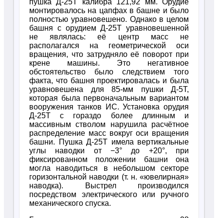
пушка Д-25Т калибра 121,92 мм. Орудие
монтировалось на цапфах в башне и было
полностью уравновешено. Однако в целом
башня с орудием Д-25Т уравновешенной
не являлась: её центр масс не
располагался на геометрической оси
вращения, что затрудняло её поворот при
крене машины. Это негативное
обстоятельство было следствием того
факта, что башня проектировалась и была
уравновешена для 85-мм пушки Д-5Т,
которая была первоначальным вариантом
вооружения танков ИС. Установка орудия
Д-25Т с гораздо более длинным и
массивным стволом нарушила расчётное
распределение масс вокруг оси вращения
башни. Пушка Д-25Т имела вертикальные
углы наводки от −3° до +20°, при
фиксированном положении башни она
могла наводиться в небольшом секторе
горизонтальной наводки (т. н. «ювелирная»
наводка). Выстрел производился
посредством электрического или ручного
механического спуска.