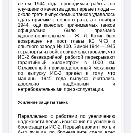
летом 1944 года проводимая работа по
улучшению качества дала первые плоды —
около трети выпускаемых танков удавалось
сдать приёмке с первого раза, а с ноября
1944 года качество принимаемых танков
официально было признано
удовлетворительным — Ж. Я. Котин был
возвращён на пост главы КБ ЧКЗ и
опытного завода № 100. Зимой 1944—1945
гг. рапорты из войск свидетельствовали, что
ИС-2 безаварийной работой перекрывают
гарантийный километраж в 1000 км.
Отлаженный производственный механизм
по выпуску ИС-2 привёл к тому, что
машины 1945 года выпуска считались
довольно надёжными и
нетребовательными при эксплуатации.
Усиление защиты танка
Параллельно с работами по увеличению
надёжности велись изыскания по усилению
бронезащиты ИС-2. Первый вариант, хоть и
был лучшим по бронезащите среди всех