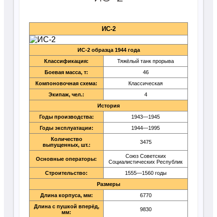
ИС-2
ИС-2 образца 1944 года
Классификация:
Тяжёлый танк прорыва
Боевая масса, т:
46
Компоновочная схема:
Классическая
Экипаж, чел.:
4
История
Годы производства:
1943—1945
Годы эксплуатации:
1944—1995
Количество
3475
выпущенных, шт.:
Союз Советских
Основные операторы:
Социалистических Республик
Строительство:
1555—1560 годы
Размеры
Длина корпуса, мм:
6770
Длина с пушкой вперёд,
9830
мм: