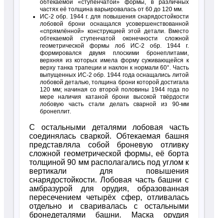
обтекаемой «ступенчатой» формы, в различных
частях её толщина варьировалась от 60 до 120 мм.
ИС-2 обр. 1944 г. для повышения снарядостойкости
лобовой брони оснащался усовершенствованной
«спрямлённой» конструкцией этой детали. Вместо
обтекаемой ступенчатой оконечности сложной
геометрической формы лоб ИС-2 обр. 1944 г.
формировался двумя плоскими бронеплитами,
верхняя из которых имела форму суживающейся к
верху танка трапеции и наклон к нормали 60°. Часть
выпущенных ИС-2 обр. 1944 года оснащались литой
лобовой деталью, толщина брони которой достигала
120 мм; начиная со второй половины 1944 года по
мере наличия катаной брони высокой твёрдости
лобовую часть стали делать сварной из 90-мм
бронеплит.
С остальными деталями лобовая часть
соединялась сваркой. Обтекаемая башня
представляла собой броневую отливку
сложной геометрической формы, её борта
толщиной 90 мм располагались под углом к
вертикали для повышения
снарядостойкости. Лобовая часть башни с
амбразурой для орудия, образованная
пересечением четырёх сфер, отливалась
отдельно и сваривалась с остальными
бронедеталями башни. Маска орудия