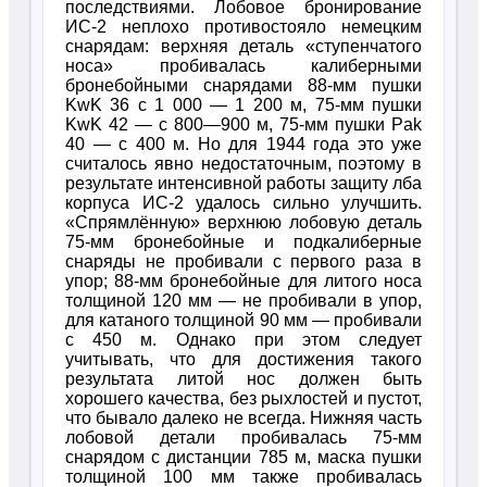
последствиями. Лобовое бронирование
ИС-2 неплохо противостояло немецким
снарядам: верхняя деталь «ступенчатого
носа» пробивалась калиберными
бронебойными снарядами 88-мм пушки
KwK 36 с 1 000 — 1 200 м, 75-мм пушки
KwK 42 — c 800—900 м, 75-мм пушки Pak
40 — с 400 м. Но для 1944 года это уже
считалось явно недостаточным, поэтому в
результате интенсивной работы защиту лба
корпуса ИС-2 удалось сильно улучшить.
«Спрямлённую» верхнюю лобовую деталь
75-мм бронебойные и подкалиберные
снаряды не пробивали с первого раза в
упор; 88-мм бронебойные для литого носа
толщиной 120 мм — не пробивали в упор,
для катаного толщиной 90 мм — пробивали
с 450 м. Однако при этом следует
учитывать, что для достижения такого
результата литой нос должен быть
хорошего качества, без рыхлостей и пустот,
что бывало далеко не всегда. Нижняя часть
лобовой детали пробивалась 75-мм
снарядом с дистанции 785 м, маска пушки
толщиной 100 мм также пробивалась