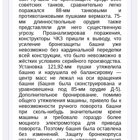
советских танков, сравнительно легко
поражался 88-мм танковыми и
противотанковыми пушками вермахта. 75-
мм длинноствольные орудия также
представляли для него существенную
угрозу. Проанализировав поражения,
конструкторы ЧКЗ пришли к выводу, что
усиление бронезащиты башни уже
невозможно без кардинальной переделки
всей конструкции, что было невозможно в
жёстких условиях серийного производства.
Установка 121,92-мм пушки утяжелила
башню и нарушила её балансировку —
центр масс не лежал на оси вращения
башни (башня была сконструирована и
уравновешена под 85-мм орудие Д-5).
Дополнительное бронирование, помимо
общего утяжеления машины, привело бы к
невозможности ручного поворота башни
при сколь-нибудь значительном крене
машины и требовало гораздо более
мощного электромотора для привода
поворота. Поэтому башня была оставлена
без изменений. Защиту бронекорпуса
удалось очень сильно улучшить, заменив