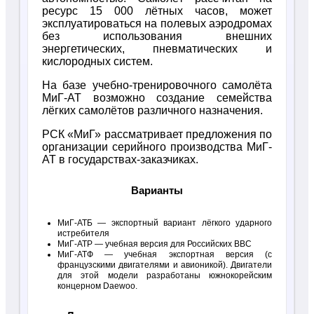
ресурс 15 000 лётных часов, может
эксплуатироваться на полевых аэродромах
без использования внешних
энергетических, пневматических и
кислородных систем.
На базе учебно-тренировочного самолёта
МиГ-АТ возможно создание семейства
лёгких самолётов различного назначения.
РСК «МиГ» рассматривает предложения по
организации серийного производства МиГ-
АТ в государствах-заказчиках.
Варианты
МиГ-АТБ — экспортный вариант лёгкого ударного
истребителя
МиГ-АТР — учебная версия для Российских ВВС
МиГ-АТФ — учебная экспортная версия (с
французскими двигателями и авионикой). Двигатели
для этой модели разработаны южнокорейским
концерном Daewoo.