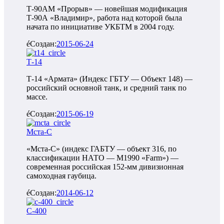
Т-90АМ «Прорыв» — новейшая модификация
Т-90А «Владимир», работа над которой была
начата по инициативе УКБТМ в 2004 году.
Создан:
2015-06-24
Т-14
Т-14 «Армата» (Индекс ГБТУ — Объект 148) —
российский основной танк, и средний танк по
массе.
Создан:
2015-06-19
Мста-С
«Мста-С» (индекс ГАБТУ — объект 316, по
классификации НАТО — M1990 «Farm») —
современная российская 152-мм дивизионная
самоходная гаубица.
Создан:
2014-06-12
С-400