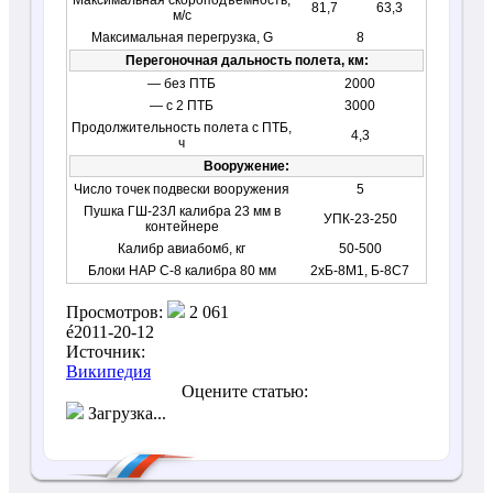
Максимальная скороподъёмность,
81,7
63,3
м/с
Максимальная перегрузка, G
8
Перегоночная дальность полета, км:
— без ПТБ
2000
— с 2 ПТБ
3000
Продолжительность полета с ПТБ,
4,3
ч
Вооружение:
Число точек подвески вооружения
5
Пушка ГШ-23Л калибра 23 мм в
УПК-23-250
контейнере
Калибр авиабомб, кг
50-500
Блоки НАР С-8 калибра 80 мм
2хБ-8М1, Б-8С7
Просмотров:
2 061
2011-20-12
Источник:
Википедия
Оцените статью:
Загрузка...