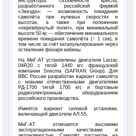
инструктора. Особенности кресла,
разработанного российской фирмой
«Звезда»: — возможность покидания
самолёта при нулевых скоростях и
высотах, а также при положении
«перевёрнутый полет», при минимальной
высоте 50 м; — обеспечение минимального
времени покидания самолёта (~ 1 сек), в
том числе за счёт катапультирования через
остекление фонаря кабины.
На МиГ-АТ установлены двигатели Larzac
04R20 с тягой 1440 кгс французской
компании Snecma (SAFRAN Group). Для
ВВС России разработан вариант самолёта
с новыми отечественными двигателями
РД-1700 тягой 1700 кгс и бортовым
радиоэлектронным оборудованием
российского производства.
Имеется вариант силовой установки,
включающей двигатели АЛ-55.
МиГ-АТ отличается высокими
эксплуатационными качествами и
автономностью. Самолёт рассчитан на