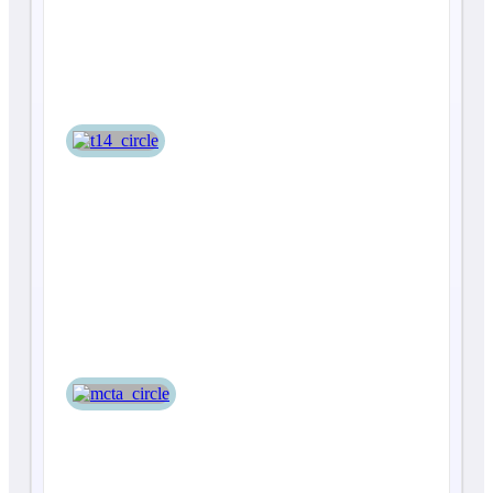
Т-14
Мста-С