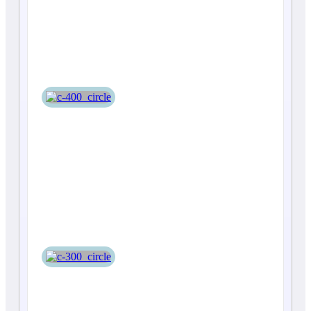
С-400
С-300