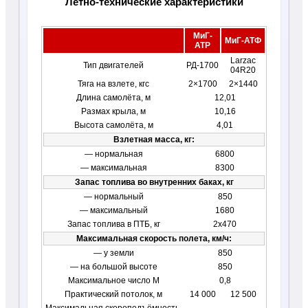
Летно-технические характеристики
МиГ-
МиГ-АТФ
АТР
Larzac
Тип двигателей
РД-1700
04R20
Тяга на взлете, кгс
2×1700
2×1440
Длина самолёта, м
12,01
Размах крыла, м
10,16
Высота самолёта, м
4,01
Взлетная масса, кг:
— нормальная
6800
— максимальная
8300
Запас топлива во внутренних баках, кг
— нормальный
850
— максимальный
1680
Запас топлива в ПТБ, кг
2х470
Максимальная скорость полета, км/ч:
— у земли
850
— на большой высоте
850
Максимальное число М
0,8
Практический потолок, м
14 000
12 500