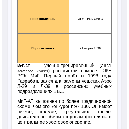
Производитель:
ФГУП РСК «МиГ»
Первый полёт:
21 марта 1996
— учебно-тренировочный (англ.
МиГ-АТ
) российский самолёт ОКБ
A
dvanced
T
rainer
РСК МиГ. Первый полёт в 1996 году.
Разрабатывался для замены чешских Аэро
Л-29 и Л-39 в российских учебных
подразделениях ВВС.
МиГ-АТ выполнен по более традиционной
схеме, чем его конкурент Як-130. Он имеет
низкое, прямое, треугольное крыло;
двигатели по обеим сторонам фюзеляжа и
центральное хвостовое оперение.