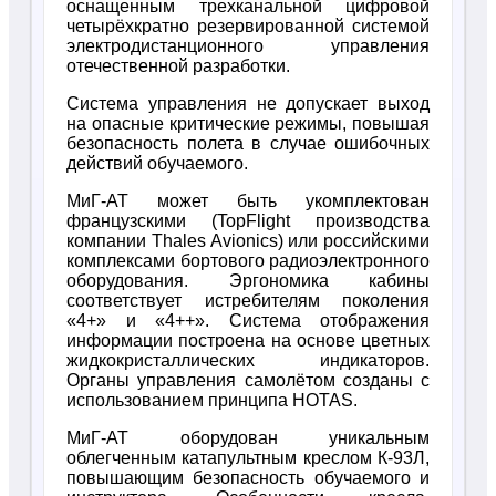
оснащенным трехканальной цифровой
четырёхкратно резервированной системой
электродистанционного управления
отечественной разработки.
Система управления не допускает выход
на опасные критические режимы, повышая
безопасность полета в случае ошибочных
действий обучаемого.
МиГ-АТ может быть укомплектован
французскими (TopFlight производства
компании Thales Avionics) или российскими
комплексами бортового радиоэлектронного
оборудования. Эргономика кабины
соответствует истребителям поколения
«4+» и «4++». Система отображения
информации построена на основе цветных
жидкокристаллических индикаторов.
Органы управления самолётом созданы с
использованием принципа HOTAS.
МиГ-АТ оборудован уникальным
облегченным катапультным креслом К-93Л,
повышающим безопасность обучаемого и