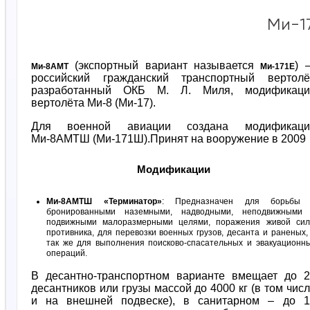
Ми-1
(экспортный вариант называется
) 
Ми-8АМТ
Ми-171Е
российский гражданский транспортный вертолёт
разработанный ОКБ М. Л. Миля, модификаци
вертолёта Ми-8 (Ми-17).
Для военной авиации создана модификаци
Ми-8АМТШ (Ми-171Ш).Принят на вооружение в 2009
Модификации
Ми-8АМТШ «Терминатор»
: Предназначен для борьбы
бронированными наземными, надводными, неподвижными
подвижными малоразмерными целями, поражения живой си
противника, для перевозки военных грузов, десанта и раненых,
так же для выполнения поисково-спасательных и эвакуационн
операций.
В десантно-транспортном варианте вмещает до 2
десантников или грузы массой до 4000 кг (в том чис
и на внешней подвеске), в санитарном – до 1