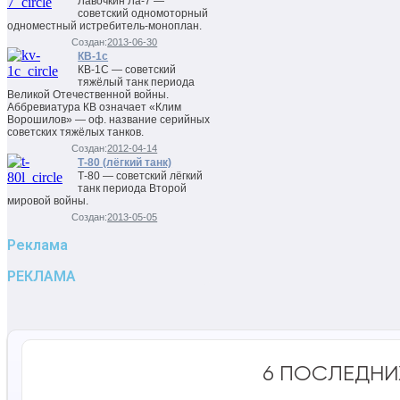
Лавочкин Ла-7 —
советский одномоторный
одноместный истребитель-моноплан.
Создан:
2013-06-30
КВ-1с
КВ-1С — советский
тяжёлый танк периода
Великой Отечественной войны.
Аббревиатура КВ означает «Клим
Ворошилов» — оф. название серийных
советских тяжёлых танков.
Создан:
2012-04-14
Т-80 (лёгкий танк)
Т-80 — советский лёгкий
танк периода Второй
мировой войны.
Создан:
2013-05-05
Реклама
РЕКЛАМА
6 ПОСЛЕДНИ