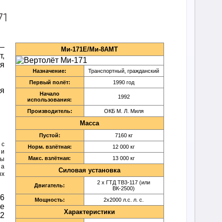
71
—
Ми-171Е/Ми-8AMT
,
я
Назначение:
Транспортный, гражданский
Первый полёт:
1990 год
я
Начало
1992
использования:
Производитель:
ОКБ М. Л. Миля
Масса
Пустой:
7160 кг
 с
Норм. взлётная:
12 000 кг
 и
Макс. взлётная:
13 000 кг
лы
 а
Силовая установка
ых
2 х ГТД ТВ3-117 (или
Двигатель:
ВК-2500)
6
Мощность:
2х2000 л.с. л. с.
ле
Характеристики
2