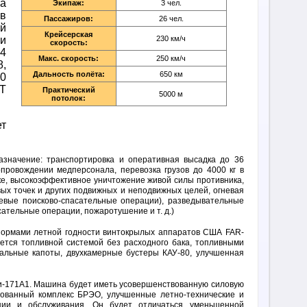
ка
Экипаж:
3 чел.
ав
Пассажиров:
26 чел.
й
Крейсерская
и
230 км/ч
скорость:
 4
Макс. скорость:
250 км/ч
,
Дальность полёта:
650 км
0
КТ
Практический
5000 м
потолок:
т
азначение: транспортировка и оперативная высадка до 36
опровождении медперсонала, перевозка грузов до 4000 кг в
ске, высокоэффективное уничтожение живой силы противника,
вых точек и других подвижных и неподвижных целей, огневая
евые поисково-спасательные операции), разведывательные
ательные операции, пожаротушение и т. д.)
ормами летной годности винтокрылых аппаратов США FAR-
ается топливной системой без расходного бака, топливными
тальные капоты, двухкамерные бустеры КАУ-80, улучшенная
Ми-171А1. Машина будет иметь усовершенствованную силовую
рованный комплекс БРЭО, улучшенные летно-технические и
ации и обслуживания. Он будет отличаться уменьшенной