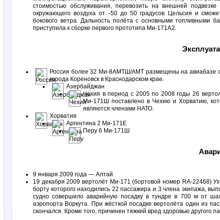
стоимостью обслуживания, перевозить на внешней подвезке
окружающего воздуха от -50 до 50 градусов Цельсия и смож
бокового ветра. Дальность полёта с основными топливными б
приступила к сборке первого прототипа Ми-171А2.
Эксплуат
Россия более 32 Ми-8АМТШ/АМТ размещены на авиабазе 
города Кореновск в Краснодарском крае.
Азербайджан
Чехия в период с 2005 по 2008 годы 26 верто
Ми-171Ш поставлено в Чехию и Хорватию, ко
являются членами НАТО.
Хорватия
Аргентина 2 Ми-171Е
Перу 6 Ми-171Ш
Авари
9 января 2009 года — Алтай
19 декабря 2009 вертолёт Ми-171 (бортовой номер RA-22468) 
борту которого находились 22 пассажира и 3 члена экипажа, в
судно совершило аварийную посадку в тундре в 700 м от шах
аэропорта Воркута. При жёсткой посадке вертолёта один из па
скончался. Кроме того, причинен тяжкий вред здоровью другого п