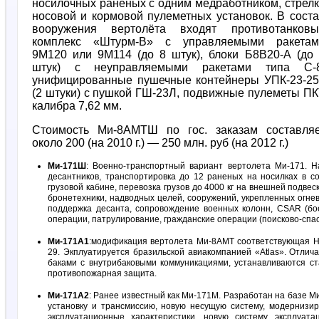
носилочных раненых с одним медработником, стрел
носовой и кормовой пулеметных установок. В сост
вооружения вертолёта входят противотанковы
комплекс «Штурм-В» с управляемыми ракетам
9М120 или 9М114 (до 8 штук), блоки Б8В20-А (до
штук) с неуправляемыми ракетами типа С-8
унифицированные пушечные контейнеры УПК-23-25
(2 штуки) с пушкой ГШ-23Л, подвижные пулеметы П
калибра 7,62 мм.
Стоимость Ми-8АМТШ по гос. заказам составляе
около 200 (на 2010 г.) — 250 млн. руб (на 2012 г.)
Ми-171Ш
: Военно-транспортный вариант вертолета Ми-171. Н
десантников, транспортировка до 12 раненых на носилках в с
грузовой кабине, перевозка грузов до 4000 кг на внешней подве
бронетехники, надводных целей, сооружений, укрепленных огне
поддержка десанта, сопровождение военных колонн, CSAR (бо
операции, патрулирование, гражданские операции (поисково-спас
Ми-171А1
:модификация вертолета Ми-8АМТ соответствующая Н
29. Экплуатируется бразильской авиакомпанией «Atlas». Отлич
баками с внутрибаковыми коммуникациями, устанавливаются с
противопожарная защита.
Ми-171А2
: Ранее известный как Ми-171М. Разработан на базе 
установку и трансмиссию, новую несущую систему, модернизи
эксплуатационные характеристики, новую систему эксплуат