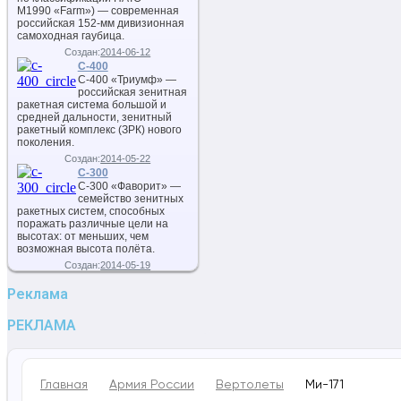
M1990 «Farm») — современная
российская 152-мм дивизионная
самоходная гаубица.
Создан:
2014-06-12
С-400
С-400 «Триумф» —
российская зенитная
ракетная система большой и
средней дальности, зенитный
ракетный комплекс (ЗРК) нового
поколения.
Создан:
2014-05-22
С-300
С-300 «Фаворит» —
семейство зенитных
ракетных систем, способных
поражать различные цели на
высотах: от меньших, чем
возможная высота полёта.
Создан:
2014-05-19
Реклама
РЕКЛАМА
Главная
Армия России
Вертолеты
Ми-171