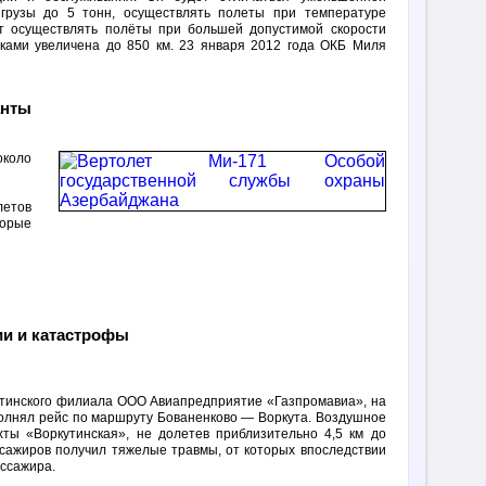
 грузы до 5 тонн, осуществлять полеты при температуре
ет осуществлять полёты при большей допустимой скорости
аками увеличена до 850 км. 23 января 2012 года ОКБ Миля
анты
около
летов
торые
и и катастрофы
Ухтинского филиала ООО Авиапредприятие «Газпромавиа», на
ыполнял рейс по маршруту Бованенково — Воркута. Воздушное
ты «Воркутинская», не долетев приблизительно 4,5 км до
ссажиров получил тяжелые травмы, от которых впоследствии
ассажира.