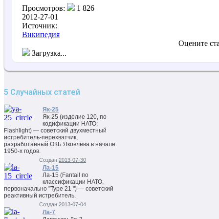
Просмотров:
1 826
2012-27-01
Источник:
Википедия
Оцените ст
Загрузка...
5 Случайных статей
Як-25
Як-25 (изделие 120, по
кодификации НАТО:
Flashlight) — советский двухместный
истребитель-перехватчик,
разработанный ОКБ Яковлева в начале
1950-х годов.
Создан:
2013-07-30
Ла-15
Ла-15 (Fantail по
классификации НАТО,
первоначально "Type 21 ") — советский
реактивный истребитель.
Создан:
2013-07-04
Ла-7