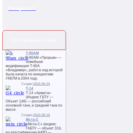
Раскрыть ?
5 Популярных статей
Т-90АМ
Т-90АМ «Прорыв» —
новейшая
модификация Т-90А
«Владимир», работа над которой
была начата по инициативе
УКБТМ в 2004 году.
Создан:
2015-06-24
Т-14
Т-14 «Армата»
(Индекс ГБТУ —
Объект 148) — российский
основной танк, и средний танк по
массе.
Создан:
2015-06-19
Мста-С
«Мста-С» (индекс
ГАБТУ — объект 316,
по классификации НАТО —