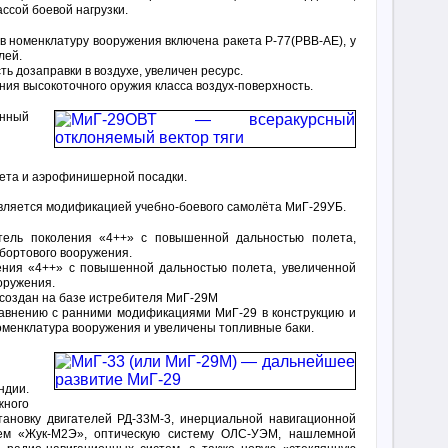
ссой боевой нагрузки.
 номенклатуру вооружения включена ракета Р-77(РВВ-АЕ), у
лей.
 дозаправки в воздухе, увеличен ресурс.
я высокоточного оружия класса воздух-поверхность.
нный
ета и аэрофинишерной посадки.
является модификацией учебно-боевого самолёта МиГ-29УБ.
ель поколения «4++» с повышенной дальностью полета,
бортового вооружения.
ния «4++» с повышенной дальностью полета, увеличенной
оружения.
создан на базе истребителя МиГ-29М
авнению с ранними модификациями МиГ-29 в конструкцию и
менклатура вооружения и увеличены топливные баки.
дии.
жного
становку двигателей РД-33М-3, инерциальной навигационной
ем «Жук-М2Э», оптическую систему ОЛС-УЭМ, нашлемной