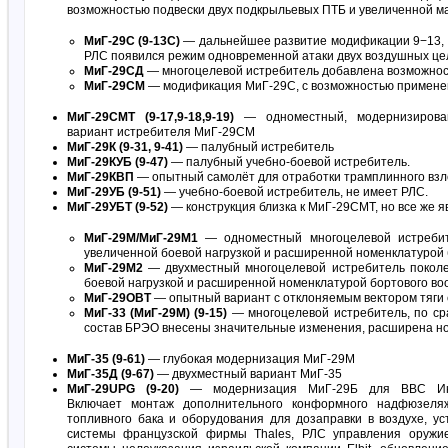
возможностью подвески двух подкрыльевых ПТБ и увеличенной ма
МиГ-29С (9-13С)
— дальнейшее развитие модификации 9−13, в
РЛС появился режим одновременной атаки двух воздушных це
МиГ-29СД
— многоцелевой истребитель добавлена возможность
МиГ-29СМ
— модификация МиГ-29С, с возможностью применени
МиГ-29СМТ (9-17,9-18,9-19)
— одноместный, модернизирова
вариант истребителя МиГ-29СМ
МиГ-29К (9-31, 9-41)
— палубный истребитель
МиГ-29КУБ (9-47)
— палубный учебно-боевой истребитель.
МиГ-29КВП
— опытный самолёт для отработки трамплинного взл
МиГ-29УБ (9-51)
— учебно-боевой истребитель, не имеет РЛС.
МиГ-29УБТ (9-52)
— конструкция близка к МиГ-29СМТ, но все же 
МиГ-29М/МиГ-29М1
— одноместный многоцелевой истребит
увеличенной боевой нагрузкой и расширенной номенклатурой 
МиГ-29М2
— двухместный многоцелевой истребитель поколе
боевой нагрузкой и расширенной номенклатурой бортового во
МиГ-29ОВТ
— опытный вариант с отклоняемым вектором тяги 
МиГ-33 (МиГ-29М) (9-15)
— многоцелевой истребитель, по ср
состав БРЭО внесены значительные изменения, расширена но
МиГ-35 (9-61)
— глубокая модернизация МиГ-29М
МиГ-35Д (9-67)
— двухместный вариант МиГ-35
МиГ-29UPG (9-20)
— модернизация МиГ-29Б для ВВС Ин
Включает монтаж дополнительного конформного надфюзеля
топливного бака и оборудования для дозаправки в воздухе, у
системы французской фирмы Thales, РЛС управления оружи