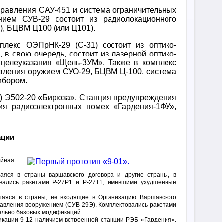
правления САУ-451 и система ограничительных
ием СУВ-29 состоит из радиолокационного
), БЦВМ Ц100 (или Ц101).
плекс ОЭПрНК-29 (С-31) состоит из оптико-
 в свою очередь, состоит из лазерной оптико-
целеуказания «Щель-3УМ». Также в комплекс
авления оружием СУО-29, БЦВМ Ц-100, система
ибором.
) Э502-20 «Бирюза». Станция предупреждения
я радиоэлектронных помех «Гардения-1ФУ»,
ации
йная
яся в страны варшавского договора и другие страны, в
овались ракетами Р-27Р1 и Р-27Т1, имевшими ухудшенные
аяся в страны, не входящие в Организацию Варшавского
правления вооружением (СУВ-29Э). Комплектовались ракетами
ельно базовых модификаций.
кации 9-12 наличием встроенной станции РЭБ «Гардения»,