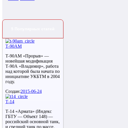
5 Популярных статей
Т-90АМ
Т-90АМ «Прорыв» —
новейшая модификация
Т-90А «Владимир», работа
над которой была начата по
инициативе УКБТМ в 2004
году.
Создан:
2015-06-24
Т-14
Т-14 «Армата» (Индекс
ГБТУ — Объект 148) —
российский основной танк,
и средний танк по массе.