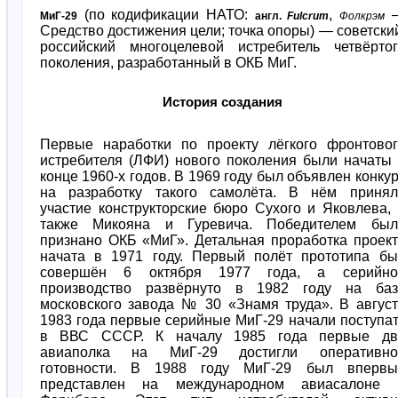
(по кодификации НАТО:
,
МиГ-29
англ.
Fulcrum
Фолкрэм
Средство достижения цели; точка опоры) — советски
российский многоцелевой истребитель четвёртог
поколения, разработанный в ОКБ МиГ.
История создания
Первые наработки по проекту лёгкого фронтовог
истребителя (ЛФИ) нового поколения были начаты
конце 1960-х годов. В 1969 году был объявлен конку
на разработку такого самолёта. В нём принял
участие конструкторские бюро Сухого и Яковлева,
также Микояна и Гуревича. Победителем был
признано ОКБ «МиГ». Детальная проработка проек
начата в 1971 году. Первый полёт прототипа бы
совершён 6 октября 1977 года, а серийно
производство развёрнуто в 1982 году на баз
московского завода № 30 «Знамя труда». В авгус
1983 года первые серийные МиГ-29 начали поступа
в ВВС СССР. К началу 1985 года первые дв
авиаполка на МиГ-29 достигли оперативно
готовности. В 1988 году МиГ-29 был впервы
представлен на международном авиасалоне 