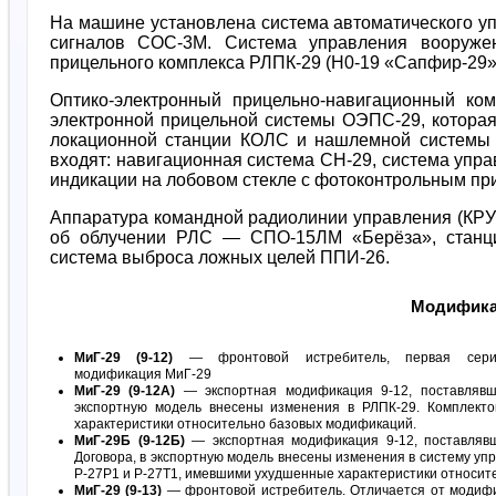
На машине установлена система автоматического у
сигналов СОС-3М. Система управления вооружен
прицельного комплекса РЛПК-29 (Н0-19 «Сапфир-29»
Оптико-электронный прицельно-навигационный ком
электронной прицельной системы ОЭПС-29, которая,
локационной станции КОЛС и нашлемной системы 
входят: навигационная система СН-29, система упр
индикации на лобовом стекле с фотоконтрольным пр
Аппаратура командной радиолинии управления (КРУ
об облучении РЛС — СПО-15ЛМ «Берёза», станци
система выброса ложных целей ППИ-26.
Модифик
МиГ-29 (9-12)
— фронтовой истребитель, первая сери
модификация МиГ-29
МиГ-29 (9-12А)
— экспортная модификация 9-12, поставлявша
экспортную модель внесены изменения в РЛПК-29. Комплект
характеристики относительно базовых модификаций.
МиГ-29Б (9-12Б)
— экспортная модификация 9-12, поставлявш
Договора, в экспортную модель внесены изменения в систему у
Р-27Р1 и Р-27Т1, имевшими ухудшенные характеристики относит
МиГ-29 (9-13)
— фронтовой истребитель. Отличается от модифи