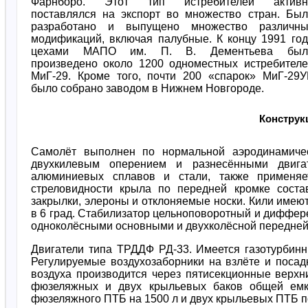
Фарнборо. Этот тип истребителей активн
поставлялся на экспорт во множество стран. Был
разработано и выпущено множество различны
модификаций, включая палубные. К концу 1991 го
цехами МАПО им. П. В. Дементьева был
произведено около 1200 одноместных истребителе
МиГ-29. Кроме того, почти 200 «спарок» МиГ-29У
было собрано заводом в Нижнем Новгороде.
Конструк
Самолёт выполнен по нормальной аэродинамичес
двухкилевым оперением и разнесёнными двиг
алюминиевых сплавов и стали, также применяе
стреловидности крыла по передней кромке соста
закрылки, элероны и отклоняемые носки. Кили имею
в 6 град. Стабилизатор цельноповоротный и диффер
одноколёсными основными и двухколёсной передней 
Двигатели типа ТРДДФ РД-33. Имеется газотурбинн
Регулируемые воздухозаборники на взлёте и поса
воздуха производится через пятисекционные верхн
фюзеляжных и двух крыльевых баков общей емко
фюзеляжного ПТБ на 1500 л и двух крыльевых ПТБ по