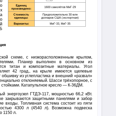
о
о
Единиц
1600 самолётов МиГ-29
произведено:
х
да
Стоимость
Предположительно 30 млн
единицы:
долларов США (экспортная)
о
й
Варианты:
МиГ-33, МиГ-35
Б
ция
кой схеме, с низкорасположенным крылом,
ателями. Планер выполнен в основном из
тся титан и композитные материалы. Угол
вляет 42 град., на крыле имеются щелевые
т обшивку из углепластика и внешний «развал»
енциально отклоняемый. Шасси трёхопорное, с
стойками. Катапультное кресло — К-36ДМ.
ый энергоузел ГТДЭ-117, мощностью 66,2 кВт.
дке закрываются защитными панелями и забор
ие входы. Топливная система состоит из пяти
стью 4300 л (4540 л). Возможна подвеска
 1150 л.