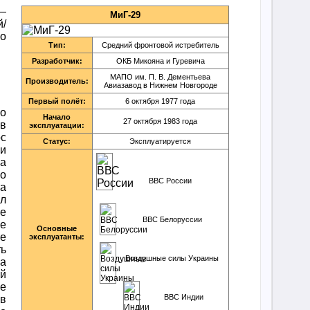
—
МиГ-29
й/
о
Тип:
Средний фронтовой истребитель
Разработчик:
ОКБ Микояна и Гуревича
МАПО им. П. В. Дементьева
Производитель:
Авиазавод в Нижнем Новгороде
Первый полёт:
6 октября 1977 года
о
Начало
27 октября 1983 года
 в
эксплуатации:
рс
Статус:
Эксплуатируется
и
 а
о
ВВС России
та
л
е
ВВС Белоруссии
е
Основные
те
эксплуатанты:
ть
Воздушные силы Украины
а
й
е
ВВС Индии
в