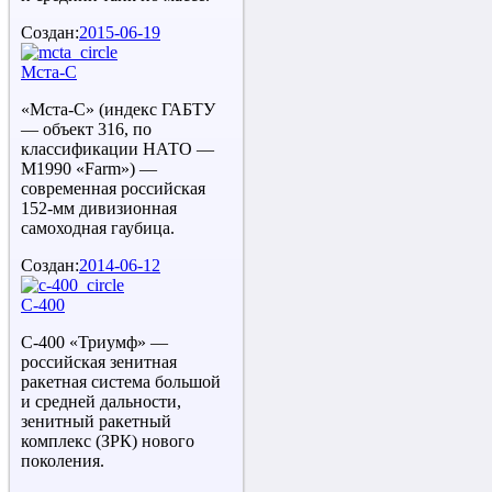
Создан:
2015-06-19
Мста-С
«Мста-С» (индекс ГАБТУ
— объект 316, по
классификации НАТО —
M1990 «Farm») —
современная российская
152-мм дивизионная
самоходная гаубица.
Создан:
2014-06-12
С-400
С-400 «Триумф» —
российская зенитная
ракетная система большой
и средней дальности,
зенитный ракетный
комплекс (ЗРК) нового
поколения.