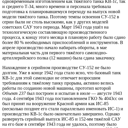
одновременным изготовлением как тяжёлого танка КВ-1с, так
и среднего Т-34, много времени и персонала требовала
подготовка к планировавшемуся переходу на выпуск новой
модели тяжёлого танка. Поэтому темпы освоения СУ-152 в
серии были не столь высокими, как у других моделей
советских САУ того периода. Март 1943 года ушёл на
технологическую составляющую производственного
процесса, к концу этого месяца в плановую работу было сдано
более 80 % необходимых приспособлений и инструментов. В
апреле производство начало набирать обороты, в мае
материальная часть для первого тяжёлого самоходно-
артиллерийского полка (12 машин) была сдана заказчику.
Нахождение в серийном производстве СУ-152 не было
долгим. Уже в конце 1942 года стало ясно, что базовый танк
КВ-1с для этой самоходки не отвечает возросшим
требованиям к тяжёлому танку прорыва, активно велись
работы по созданию новой машины, прототип которой
Объект 237
был построен и испытан в июле — августе 1943
года. 4 сентября 1943 года постановлением ГКО № 4043сс он
был принят на вооружение Красной армии как ИС-85
(несколько позднее его стали параллельно именовать ИС-1) и
производство КВ-1с было окончательно завершено. Однако
развернуть серийный выпуск ИС-85 и 152-мм тяжёлой САУ
на его базе в сентябре 1943 года не удалось, поэтому было