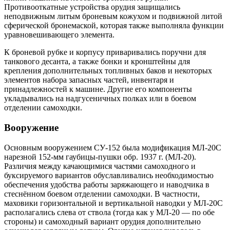
Противооткатные устройства орудия защищались
неподвижным литым броневым кожухом и подвижной литой
сферической бронемаской, которая также выполняла функции
уравновешивающего элемента.
К броневой рубке и корпусу приваривались поручни для
танкового десанта, а также бонки и кронштейны для
крепления дополнительных топливных баков и некоторых
элементов набора запасных частей, инвентаря и
принадлежностей к машине. Другие его компоненты
укладывались на надгусеничных полках или в боевом
отделении самоходки.
Вооружение
Основным вооружением СУ-152 была модификация МЛ-20С
нарезной 152-мм гаубицы-пушки обр. 1937 г. (МЛ-20).
Различия между качающимися частями самоходного и
буксируемого вариантов обуславливались необходимостью
обеспечения удобства работы заряжающего и наводчика в
стеснённом боевом отделении самоходки. В частности,
маховики горизонтальной и вертикальной наводки у МЛ-20С
располагались слева от ствола (тогда как у МЛ-20 — по обе
стороны) и самоходный вариант орудия дополнительно