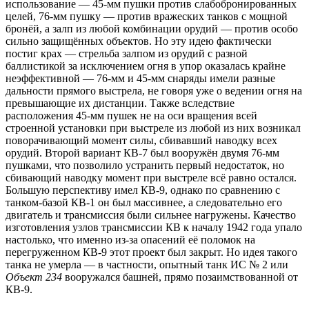
использование — 45-мм пушки против слабобронированных
целей, 76-мм пушку — против вражеских танков с мощной
бронёй, а залп из любой комбинации орудий — против особо
сильно защищённых объектов. Но эту идею фактически
постиг крах — стрельба залпом из орудий с разной
баллистикой за исключением огня в упор оказалась крайне
неэффективной — 76-мм и 45-мм снаряды имели разные
дальности прямого выстрела, не говоря уже о ведении огня на
превышающие их дистанции. Также вследствие
расположения 45-мм пушек не на оси вращения всей
строенной установки при выстреле из любой из них возникал
поворачивающий момент силы, сбивавший наводку всех
орудий. Второй вариант КВ-7 был вооружён двумя 76-мм
пушками, что позволило устранить первый недостаток, но
сбивающий наводку момент при выстреле всё равно остался.
Большую перспективу имел КВ-9, однако по сравнению с
танком-базой КВ-1 он был массивнее, а следовательно его
двигатель и трансмиссия были сильнее нагружены. Качество
изготовления узлов трансмиссии КВ к началу 1942 года упало
настолько, что именно из-за опасений её поломок на
перегруженном КВ-9 этот проект был закрыт. Но идея такого
танка не умерла — в частности, опытный танк ИС № 2 или
Объект 234
вооружался башней, прямо позаимствованной от
КВ-9.