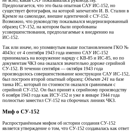
не ясно, какая САУ показывалась руководству.
Предполагается, что это была опытная САУ ИС-152, но
существует фотография, на которой запечатлён И. В. Сталин в
Кремле на самоходке, внешне идентичной с СУ-152.
Возможно, что руководству показывался модернизированный
образец СУ-152, на котором были опробованы
усовершенствования, предполагаемые к внедрению на
ИС-152.
Так или иначе, но упомянутым выше постановлением ГКО №
4043сс от 4 сентября 1943 года именно САУ ИС-152
принималась на вооружение наряду с КВ-85 и ИС-85, но по
документам ЧКЗ она оказался значительно дороже серийной
СУ-152. В течении сентября — октября 1943 года
производилось совершенствование конструкции САУ ИС-152,
был построен второй опытный образец:
Объект 241
на базе
танка ИС, который по стоимости оказался сравнимым с
серийной СУ-152. Он был принят к серийному производству
6 ноября 1943 года как ИСУ-152 и уже в январе 1944 года
полностью заместил СУ-152 на сборочных линиях ЧКЗ.
Миф о СУ-152
Распространённым мифом об истории создания СУ-152
является утверждение о том, что СУ-152 создавалась как ответ