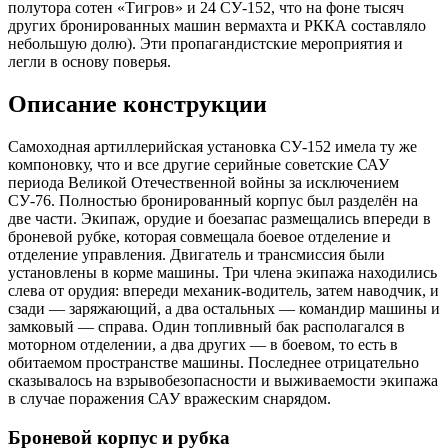
полутора сотен «Тигров» и 24 СУ-152, что на фоне тысяч
других бронированных машин вермахта и РККА составляло
небольшую долю). Эти пропагандистские мероприятия и
легли в основу поверья.
Описание конструкции
Самоходная артиллерийская установка СУ-152 имела ту же
компоновку, что и все другие серийные советские САУ
периода Великой Отечественной войны за исключением
СУ-76. Полностью бронированный корпус был разделён на
две части. Экипаж, орудие и боезапас размещались впереди в
броневой рубке, которая совмещала боевое отделение и
отделение управления. Двигатель и трансмиссия были
установлены в корме машины. Три члена экипажа находились
слева от орудия: впереди механик-водитель, затем наводчик, и
сзади — заряжающий, а два остальных — командир машины и
замковый — справа. Один топливный бак располагался в
моторном отделении, а два других — в боевом, то есть в
обитаемом пространстве машины. Последнее отрицательно
сказывалось на взрывобезопасности и выживаемости экипажа
в случае поражения САУ вражеским снарядом.
Броневой корпус и рубка