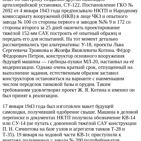
артиллерийской установки, СУ-122. Постановление ГКО №
2692 от 4 января 1943 года предписывало НКТП и Народному
комиссариату вооружений (НКВ) в лице ЧКЗ и опытного
завода № 100 со стороны первого и заводов №№ 9 и 172 со
стороны второго за 25 дней окончить проектирование
тяжёлой 152-мм САУ, построить её опытный образец и
передать его для испытаний. На тот момент детально
рассматривались три альтернативы: У-18, проекты Льва
Сергеевича Троянова и Жозефа Яковлевича Котина. Фёдор
Фёдорович Петров, конструктор основного вооружения
будущей машины — гаубицы-пушки МЛ-20, настаивал на её
модернизации. Однако очень краткий срок, отпущенный на
выполнение задания, естественным образом заставил
конструкторов остановиться на варианте с наименьшим
числом переделок танковой базы и орудия. Таким
требованиям удовлетворял проект Ж. Я. Котина и именно он
был принят к реализации.
17 января 1943 года был изготовлен макет будущей
самоходки, получивший одобрение свыше. Машина в деловой
переписке и документах НКТП получила обозначение КВ-14
или СУ-14 (не путать с довоенной тяжёлой САУ конструкции
П. Н. Сячинтова на базе узлов и агрегатов танков Т-28 и
Т-35). 19 января на ходовой части КВ-1с приступили к
монтажу полученных с завода № 200 полуфабрикатов