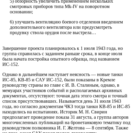
5) обзорность увеличить применением нескольких
смотровых приборов типа Mk-IV на поворотном
основании;
6) улучшить вентиляцию боевого отделения введением
дополнительного вентилятора или предусмотреть
продувку ствола орудия после выстрела…
Завершение проекта планировалось к 1 июля 1943 года, но
группа справилась с заданием раньше срока, в конце июля
была начата постройка опытного образца, под названием
ИС-152.
Однако в дальнейшем наступает неясность — новые танки
ИС-85, КВ-85 и САУ ИС-152, были показаны в Кремле
руководству страны во главе с И. В. Сталиным, однако, в
мемуарах участников событий и располагаемых архивных
документах, отсутствуют: точная дата этого смотра и точный
список присутствовавших. Называется день 31 июля 1943
года, но согласно документам ЧКЗ тогда танки КВ-85 и ИС-85
находились на испытаниях. Историк М. Н. Свирин
предполагает проведение показа 31 августа, а группа авторов
многочисленных публикаций на бронетанковую тематику под
руководством полковника И. Г. Желтова — 8 сентября. Также