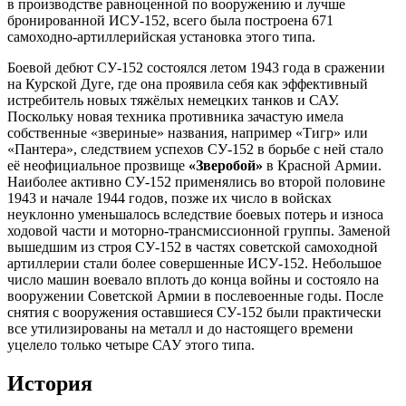
в производстве равноценной по вооружению и лучше
бронированной ИСУ-152, всего была построена 671
самоходно-артиллерийская установка этого типа.
Боевой дебют СУ-152 состоялся летом 1943 года в сражении
на Курской Дуге, где она проявила себя как эффективный
истребитель новых тяжёлых немецких танков и САУ.
Поскольку новая техника противника зачастую имела
собственные «звериные» названия, например «Тигр» или
«Пантера», следствием успехов СУ-152 в борьбе с ней стало
её неофициальное прозвище
«Зверобой»
в Красной Армии.
Наиболее активно СУ-152 применялись во второй половине
1943 и начале 1944 годов, позже их число в войсках
неуклонно уменьшалось вследствие боевых потерь и износа
ходовой части и моторно-трансмиссионной группы. Заменой
вышедшим из строя СУ-152 в частях советской самоходной
артиллерии стали более совершенные ИСУ-152. Небольшое
число машин воевало вплоть до конца войны и состояло на
вооружении Советской Армии в послевоенные годы. После
снятия с вооружения оставшиеся СУ-152 были практически
все утилизированы на металл и до настоящего времени
уцелело только четыре САУ этого типа.
История