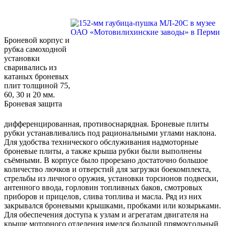
Броневой корпус и
рубка самоходной
установки
сваривались из
катаных броневых
плит толщиной 75,
60, 30 и 20 мм.
Броневая защита
дифференцированная, противоснарядная. Броневые плиты
рубки устанавливались под рациональными углами наклона.
Для удобства технического обслуживания надмоторные
броневые плиты, а также крыша рубки были выполнены
съёмными. В корпусе было прорезано достаточно большое
количество лючков и отверстий для загрузки боекомплекта,
стрельбы из личного оружия, установки торсионов подвески,
антенного ввода, горловин топливных баков, смотровых
приборов и прицелов, слива топлива и масла. Ряд из них
закрывался броневыми крышками, пробками или козырьками.
Для обеспечения доступа к узлам и агрегатам двигателя на
крыше моторного отделения имелся большой прямоугольный