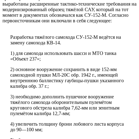
выработаны расширенные тактико-технические требования на
модернизированный образец тяжёлой САУ, который на тот
момент в документах обозначался как СУ-152-М. Согласно
первоисточникам они включали в себя следующее:
Разработка тяжёлого самохода СУ-152-М ведётся на
замену самохода КВ-14.
1) для самохода использовать шасси и МТО танка
«Объект 237»;
2) основное вооружение сохранить в виде 152-мм
самоходной пушки МЛ-20С обр. 1942 г., имеющей
внутреннюю баллистику гаубицы-пушки указанного
калибра обр. 37 г.;
3) необходимо дополнить пушечное вооружение
тяжёлого самохода оборонительным пулемётом
кругового обстрела калибра 7,62-мм или зенитным
пулемётом калибра 12,7-мм;
4) увеличить толщину брони лобового листа корпуса
до 90—100 мм;