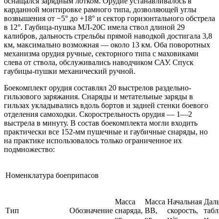
оснащался зарядным лотком. Орудие устанавливалось в
карданной монтировке рамного типа, дозволяющей углы
возвышения от −5° до +18° и сектор горизонтального обстрела
в 12°. Гаубица-пушка МЛ-20С имела ствол длиной 29
калибров, дальность стрельбы прямой наводкой достигала 3,8
км, максимально возможная — около 13 км. Оба поворотных
механизма орудия ручные, секторного типа с маховиками
слева от ствола, обслуживались наводчиком САУ. Спуск
гаубицы-пушки механический ручной.
Боекомплект орудия составлял 20 выстрелов раздельно-
гильзового заряжания. Снаряды и метательные заряды в
гильзах укладывались вдоль бортов и задней стенки боевого
отделения самоходки. Скорострельность орудия — 1—2
выстрела в минуту. В состав боекомплекта могли входить
практически все 152-мм пушечные и гаубичные снаряды, но
на практике использовалось только ограниченное их
подмножество:
Номенклатура боеприпасов
Масса
Масса
Начальная
Дал
Тип
Обозначение
снаряда,
ВВ,
скорость,
табл