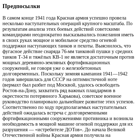
Предпосылки
В самом конце 1941 года Красная армия успешно провела
несколько наступательных операций крупного масштаба. По
результатам анализа этих боевых действий советскими
командирами неоднократно высказывались пожелания иметь
в своих руках мощное и мобильное средство огневой
поддержки наступающих танков и пехоты. Выяснилось, что
фугасное действие снаряда 76-мм танковой пушки у средних
танков Т-34 и тяжёлых КВ-1 не является достаточным против
мощных деревянно-земляных фортификационных
сооружений, не говоря уже о железобетонных
долговременных. Поскольку зимняя кампания 1941—1942
годов завершилась для СССР на оптимистичной ноте
(вермахт был разбит под Москвой, удалось освободить
Ростов-на-Дону, захватить ряд важных плацдармов в
окрестности потерянного Харькова), советское военное
руководство планировало дальнейшее развитие этих успехов.
Соответственно по ходу предполагаемых наступательных
действий ожидалась встреча с долговременными
фортификационными сооружениями противника и возникла
необходимость в мощной машине огневой поддержки для их
разрушения — «истребителе ДОТов». До начала Великой
Отечественной войны Красная армия получила на