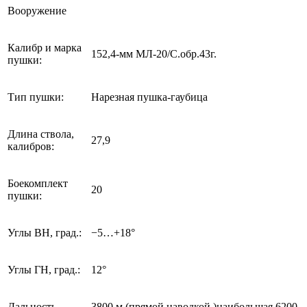
Вооружение
Калибр и марка
152,4-мм МЛ-20/С.обр.43г.
пушки:
Тип пушки:
Нарезная пушка-гаубица
Длина ствола,
27,9
калибров:
Боекомплект
20
пушки:
Углы ВН, град.:
−5…+18°
Углы ГН, град.:
12°
Дальность
3800 м (прямой наводкой,)наибольшая 6200