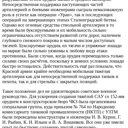
Непосредственная поддержка наступающих частей
артиллерией и боевыми инженерами сыграла немаловажную
роль в успехе как операции «Уран», так и последующих
операций на завершающих этапах Сталинградской битвы.
Однако все огневые средства ствольной артиллерии в то
время были буксируемыми и их мобильность сильно
ограничивалась отсутствием развитой сети дорог, наличием
глубокого снежного покрова и малым числом доступных
тягачей. Буксируемые орудия, их тягачи и упряжные лошади
на марше были сильно уязвимы к любому виду атаки
противника. Были случаи, когда орудия перемещались только
силами своих расчётов, поскольку в зимних условиях лошади
быстро истощались. Действительность ещё раз показала, что
Красной армии крайне необходима мобильная тяжёлая
артиллерия как для непосредственной поддержки танков и
пехоты, так и для стрельбы с закрытых позиций.
Такое положение дел не удовлетворяло советское военное
руководство. Для ускорения создания тяжёлой САУ со 152-мм
орудием в конструкторском бюро ЧКЗ была организована
специальная группа, куда приказом № 764 по Народному
комиссариату танковой промышленности (НКТП) с УЗТМ
были переведены конструкторы и инженеры Н. В. Курин, Г.
Н. Рыбин, К. Н. Ильин и В. А. Вишняков. Все они уже имели
опыт по быстрому созданию другой самоходно-