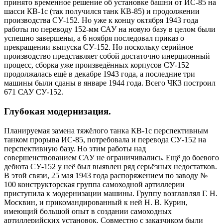
принято временное решение об установке башни от ИС-85 на
шасси КВ-1с (так получился танк КВ-85) и продолжении
производства СУ-152. Но уже к концу октября 1943 года
работы по переводу 152-мм САУ на новую базу в целом были
успешно завершены, а 6 ноября последовал приказ о
прекращении выпуска СУ-152. Но поскольку серийное
производство представляет собой достаточно инерционный
процесс, сборка уже произведённых корпусов СУ-152
продолжалась ещё в декабре 1943 года, а последние три
машины были сданы в январе 1944 года. Всего ЧКЗ построил
671 САУ СУ-152.
Глубокая модернизация.
Планируемая замена тяжёлого танка КВ-1с перспективным
танком прорыва ИС-85, потребовала и перевода СУ-152 на
перспективную базу. Но этим работы над
совершенствованием САУ не ограничивались. Ещё до боевого
дебюта СУ-152 у неё был выявлен ряд серьёзных недостатков.
В этой связи, 25 мая 1943 года распоряжением по заводу №
100 конструкторская группа самоходной артиллерии
приступила к модернизации машины. Группу возглавлял Г. Н.
Москвин, и прикомандированный к ней Н. В. Курин,
имеющий большой опыт в создании самоходных
артиллерийских установок. Совместно с заказчиком были