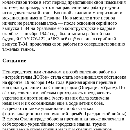
коллективов тоже в этот период представили свои изыскания
по теме, например, в этом направлении вёл работу научно-
исследовательский отдел Военной академии моторизации и
механизации имени Сталина. Но в металле в тот период
ничего не реализовывалось — после освоения серийного
выпуска Т-34 на Уралмаше его конструкторские кадры в
октябре — ноябре 1942 года были заняты работой над
будущей САУ СУ-122, а ЧКЗ всё ещё осваивал серийный
выпуск Т-34, продолжая свои работы по совершенствованию
тяжёлых танков.
Создание
Непосредственным стимулом к возобновлению работ по
«истребителям ДОТов» стала опять изменившаяся обстановка
на фронте. 19 ноября 1942 года Красная армия перешла в
контрнаступление под Сталинградом (Операция «Уран»). По
её ходу советским войскам приходилось преодолевать
укрепления противника (часть из них была захвачена
немцами и их союзниками ещё в ходе летних боёв,
встречаются также упоминания и об остатках
фортификационных сооружений времён Гражданской войны).
В самом Сталинграде оборона противника также включала в
себя хорошо укреплённые городские здания, трудно
разрушаемые огнём орудий малых и средних калибров.