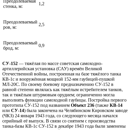
Преодолеваемая
1,2
стенка, м:
Преодолеваемый
2,5
ров, м:
Преодолеваемый
0,9
брод, м:
СУ-152
— тяжёлая по массе советская самоходно-
артиллерийская установка (САУ) времён Великой
Отечественной войны, построенная на базе тяжёлого танка
КВ-1с и вооружённая мощной 152-мм гаубицей-пушкой
МЛ-20С. По своему боевому предназначению СУ-152 в
равной степени являлась как тяжёлым истребителем танков,
так и тяжёлым штурмовым орудием; ограниченно могла
выполнять функции самоходной гаубицы. Постройка первого
прототипа СУ-152 под названием
Объект 236
(также
КВ-14
или
СУ-14
) была закончена на Челябинском Кировском заводе
(ЧКЗ) 24 января 1943 года, со следующего месяца начался
серийный её выпуск. В связи со снятием с производства
танка-базы КВ-1с СУ-152 в декабре 1943 года были заменены