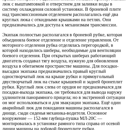
люк с выштамповкой и отверстием для заливки воды в
систему охлаждения силовой установки. В броневой плите
над трансмиссионным отделением располагались ещё два
круглых люка с откидными крышками на петлях. Они
предназначались для доступа к механизмам трансмиссии.
Экипаж полностью располагался в броневой рубке, которая
объединяла боевое отделение и отделение управления. От
моторного отделения рубка отделялась перегородкой, в
которой находились шиберы, необходимые для вентиляции
боевого отделения. При открытых шиберах работающий
двигатель создавал тягу воздуха, нужную для обновления
воздуха в обитаемом пространстве машины. Для посадки-
высадки экипажа предназначались правый круглый
одностворчатый люк на крыше рубки и прямоугольный
двустворчатый люк на стыке крышевой и задней бронеплит
рубки. Круглый люк слева от орудия не предназначался для
посадки-выхода экипажа, он требовался для вывода наружу
удлинителя панорамного прицела; но в экстренной ситуации
он мог использоваться и для эвакуации экипажа. Ещё один
аварийный люк для покидания машины располагался в
днище, сзади сиденья механика-водителя. Основное
вооружение — 152-мм гаубица-пушка МЛ-20С —
монтировалась в установке рамного типа справа от осевой
линии машины на лобовой бронеплите рубки.