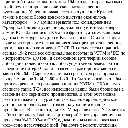
Причиной стала реальность лета 1942 года, которая оказалась
иной, чем планировало советское высшее военное
руководство. Успешно начавшееся наступление Красной
армии в районе Барвенковского выступа окончилось
катастрофой — 6-я армия вермахта под командованием
Фридриха Паулюса успешно окружила и уничтожила ядро
армий Юго-Западного и Южного фронтов, а затем мощным
ударом в междуречье Дона и Волги вышла к Сталинграду и
вывела из строя все находившиеся там предприятия военно-
промышленного комплекса СССР. Поэтому летом и ранней
осенью 1942 года все официальные работы на УЗТМ и ЧКЗ по
«истребителям ДОТов» и самоходной артиллерии вообще
либо приостанавливаются, либо существенно замедляются —
вследствие потери Сталинградского тракторного завода и
завода № 264 в Сарепте возникла серьёзная угроза провала в
выпуске танков Т-34, Т-60 и Т-70. Чтобы этого избежать, было
принято решение о разворачивании на УЗТМ и ЧКЗ выпуска
среднего танка Т-34, все имеющиеся кадры были брошены на
освоение его серийного производства. В этой обстановке
развитие тяжёлой штурмовой самоходной артиллерийской
установки продолжалось только на уровне эскизных
проработок. В частности, на УЗТМ параллельно с У-18 велись
работы по заказу Главного артиллерийского управления над
проектом У-19 203-мм САУ, однако такая машина оказалась
чрезмерно переутяжелённой. Ряд других конструкторских