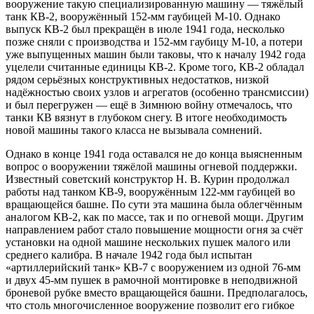
вооружение такую специализированную машину — тяжёлый
танк КВ-2, вооружённый 152-мм гаубицей М-10. Однако
выпуск КВ-2 был прекращён в июле 1941 года, несколько
позже сняли с производства и 152-мм гаубицу М-10, а потери
уже выпущенных машин были таковы, что к началу 1942 года
уцелели считанные единицы КВ-2. Кроме того, КВ-2 обладал
рядом серьёзных конструктивных недостатков, низкой
надёжностью своих узлов и агрегатов (особенно трансмиссии)
и был перегружен — ещё в Зимнюю войну отмечалось, что
танки КВ вязнут в глубоком снегу. В итоге необходимость
новой машины такого класса не вызывала сомнений.
Однако в конце 1941 года оставался не до конца выясненным
вопрос о вооружении тяжёлой машины огневой поддержки.
Известный советский конструктор Н. В. Курин продолжал
работы над танком КВ-9, вооружённым 122-мм гаубицей во
вращающейся башне. По сути эта машина была облегчённым
аналогом КВ-2, как по массе, так и по огневой мощи. Другим
направлением работ стало повышение мощности огня за счёт
установки на одной машине нескольких пушек малого или
среднего калибра. В начале 1942 года был испытан
«артиллерийский танк» КВ-7 с вооружением из одной 76-мм
и двух 45-мм пушек в рамочной монтировке в неподвижной
броневой рубке вместо вращающейся башни. Предполагалось,
что столь многочисленное вооружение позволит его гибкое