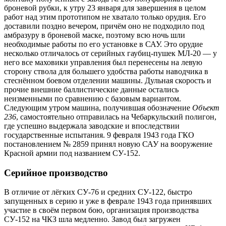
броневой рубки, к утру 23 января для завершения в целом
работ над этим прототипом не хватало только орудия. Его
доставили поздно вечером, причём оно не подходило под
амбразуру в броневой маске, поэтому всю ночь шли
необходимые работы по его установке в САУ. Это орудие
несколько отличалось от серийных гаубиц-пушек МЛ-20 — у
него все маховики управления был перенесены на левую
сторону ствола для большего удобства работы наводчика в
стеснённом боевом отделении машины. Дульная скорость и
прочие внешние баллистические данные остались
неизменными по сравнению с базовым вариантом.
Следующим утром машина, получившая обозначение
Объект
236
, самостоятельно отправилась на Чебаркульский полигон,
где успешно выдержала заводские и впоследствии
государственные испытания. 9 февраля 1943 года ГКО
постановлением № 2859 принял новую САУ на вооружение
Красной армии под названием СУ-152.
Серийное производство
В отличие от лёгких СУ-76 и средних СУ-122, быстро
запущенных в серию и уже в феврале 1943 года принявших
участие в своём первом бою, организация производства
СУ-152 на ЧКЗ шла медленно. Завод был загружен