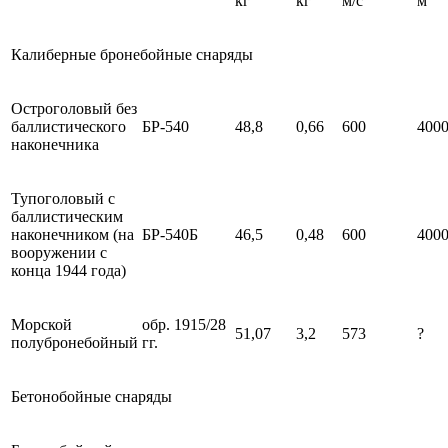
кг
кг
м/с
м
Калиберные бронебойные снаряды
Остроголовый без
баллистического
БР-540
48,8
0,66
600
400
наконечника
Тупоголовый с
баллистическим
наконечником (на
БР-540Б
46,5
0,48
600
400
вооружении с
конца 1944 года)
Морской
обр. 1915/28
51,07
3,2
573
?
полубронебойный
гг.
Бетонобойные снаряды