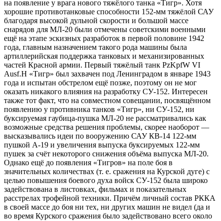
на появление у врага нового тяжёлого танка «Тигр». Хотя
хорошие противотанковые способности 152-мм тяжёлой САУ
благодаря высокой дульной скорости и большой массе
снарядов для МЛ-20 были отмечены советскими военными
ещё на этапе эскизных разработок в первой половине 1942
года, главным назначением такого рода машины была
артиллерийская поддержка танковых и механизированных
частей Красной армии. Первый тяжёлый танк PzKpfW VI
Ausf.H «Тигр» был захвачен под Ленинградом в январе 1943
года и испытан обстрелом ещё позже, поэтому он не мог
оказать никакого влияния на разработку СУ-152. Интересен
также тот факт, что на совместном совещании, посвящённом
появлению у противника танков «Тигр», ни СУ-152, ни
буксируемая гаубица-пушка МЛ-20 не рассматривались как
возможные средства решения проблемы, скорее наоборот —
высказывались идеи по вооружению САУ КВ-14 122-мм
пушкой А-19 и увеличения выпуска буксируемых 122-мм
пушек за счёт некоторого снижения объёма выпуска МЛ-20.
Однако ещё до появления «Тигров» на поле боя в
значительных количествах (т. е. сражения на Курской дуге) с
целью повышения боевого духа войск СУ-152 была широко
задействована в листовках, фильмах и показательных
расстрелах трофейной техники. Причём личный состав РККА
в своей массе до боя ни тех, ни других машин не видел (да и
во время Курского сражения было задействовано всего около