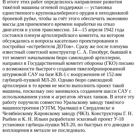
В итоге этих работ определилось направление развития
тяжёлой машины огневой поддержки — установка
единственного крупнокалиберного орудия в неподвижной
броневой рубке, чтобы за счёт этого обеспечить экономию
массы для приемлемого времени наработки на отказ
двигателя и узлов трансмиссии. 14—15 апреля 1942 года
состоялся пленум артиллерийского комитета, на котором
обсуждались и вопросы касательно проектирования и
постройки «истребителя ДОТов». Сразу же после пленума
известный советский конструктор С. А. Гинзбург, бывший в
тот момент начальником бюро самоходной артиллерии,
направил в Государственный комитет обороны (ГКО) письмо
о возможности быстрого создания тяжелобронированной
штурмовой САУ на базе КВ-1 с вооружением её 152-мм
гаубицей-пушкой МЛ-20. Однако бюро самоходной
артиллерии в то время не могло выполнить проект такой
машины, поскольку оно занималось созданием шасси САУ с
использованием узлов и агрегатов лёгких танков. В итоге эту
работу поручили совместно Уральскому заводу тяжёлого
машиностроения (УЗТМ, Уралмаш) в Свердловске и
Челябинскому Кировскому заводу (ЧКЗ). Конструкторы Г. Н.
Рыбин и К. Н. Ильин разработали эскизный проект У-18
установки гаубицы-пушки МЛ-20, но быстрых его доводки и
воплощения в металле не последовало.