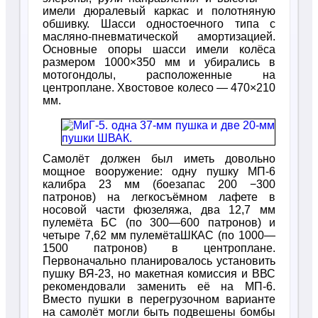
имели дюралевый каркас и полотняную
обшивку. Шасси одностоечного типа с
масляно-пневматической амортизацией.
Основные опоры шасси имели колёса
размером 1000×350 мм и убирались в
мотогондолы, расположенные на
центроплане. Хвостовое колесо — 470×210
мм.
Самолёт должен был иметь довольно
мощное вооружение: одну пушку МП-6
калибра 23 мм (боезапас 200 −300
патронов) на легкосъёмном лафете в
носовой части фюзеляжа, два 12,7 мм
пулемёта БС (по 300—600 патронов) и
четыре 7,62 мм пулемётаШКАС (по 1000—
1500 патронов) в центроплане.
Первоначально планировалось установить
пушку ВЯ-23, но макетная комиссия и ВВС
рекомендовали заменить её на МП-6.
Вместо пушки в перегрузочном варианте
на самолёт могли быть подвешены бомбы