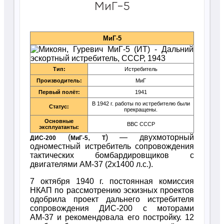
МиГ-5
МиГ-5
Тип:
Истребитель
Производитель:
МиГ
Первый полёт:
1941
В 1942 г. работы по истребителю были
Статус:
прекращены.
Основные
ВВС СССР
эксплуатанты:
(
,
) — двухмоторный
ДИС-200
МиГ-5
T
одноместный истребитель сопровождения
тактических бомбардировщиков с
двигателями АМ-37 (2х1400 л.с.).
7 октября 1940 г. постоянная комиссия
НКАП по рассмотрению эскизных проектов
одобрила проект дальнего истребителя
сопровождения ДИС-200 с моторами
АМ-37 и рекомендовала его постройку. 12