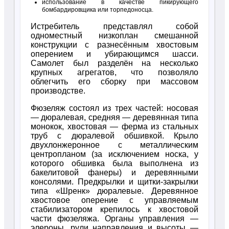
использование в качестве пикирующего
бомбардировщика или торпедоносца.
Истребитель представлял собой
одноместный низкоплан смешанной
конструкции с разнесённым хвостовым
оперением и убирающимся шасси.
Самолет был разделён на несколько
крупных агрегатов, что позволяло
облегчить его сборку при массовом
производстве.
Фюзеляж состоял из трех частей: носовая
— дюралевая, средняя — деревянная типа
монокок, хвостовая — ферма из стальных
труб с дюралевой обшивкой. Крыло
двухлонжеронное с металлическим
центропланом (за исключением носка, у
которого обшивка была выполнена из
бакелитовой фанеры) и деревянными
консолями. Предкрылки и щитки-закрылки
типа «Шренк» дюралевые. Деревянное
хвостовое оперение с управляемым
стабилизатором крепилось к хвостовой
части фюзеляжа. Органы управления —
элероны, рули направления и высоты —