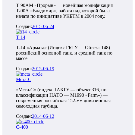
Т-90АМ «Прорыв» — новейшая модификация
Т-90А «Владимир», работа над которой была
начата по инициативе УКБТМ в 2004 году.
Создан:
2015-06-24
Т-14
Т-14 «Армата» (Индекс ГБТУ — Объект 148) —
российский основной танк, и средний танк по
массе.
Создан:
2015-06-19
Мста-С
«Мста-С» (индекс ГАБТУ — объект 316, по
классификации НАТО — M1990 «Farm») —
современная российская 152-мм дивизионная
самоходная гаубица.
Создан:
2014-06-12
С-400