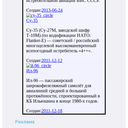
истребительной авиации ВВС СССР.
Создан:
2013-06-24
Су-35
Су-35 (Су-27М, заводской шифр
Т-10М) (по кодификации НАТО:
Flanker-E) — советский / российский
многоцелевой высокоманевренный
всепогодный истребитель «4++».
Создан:
2011-12-12
Ил-96
Ил-96 — пассажирский
широкофюзеляжный самолёт для
авиалиний средней и большой
протяжённости, спроектированный в
КБ Ильюшина в конце 1980-х годов.
Создан:
2011-12-18
Реклама