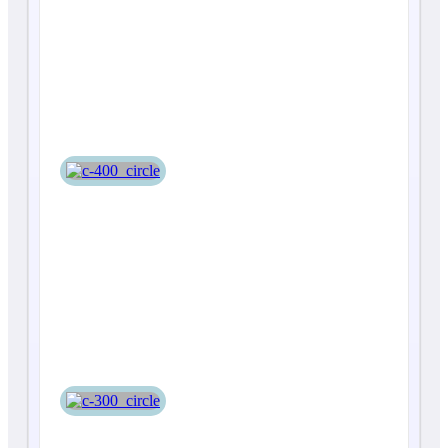
С-400
С-300