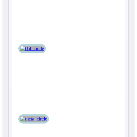
Т-14
Мста-С