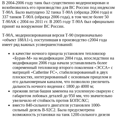
В 2004-2006 году танк был существенно модернизирован и
возобновилось его производство для ВС России под индексом
Т-90А. Было выпущено 32 танка Т-90А (образца 2004 года) и
337 танков Т-90А (образца 2006 года), в том числе более 50
Т-90АК с 2004 по 2011 гг. В 2005 году Т-90А был официально
принят на вооружение ВС России.
Т-90А, модернизированная версия Т-90 (первоначально
«объект 188А1»), поступившая в производство с2004 года
имеет ряд важных усовершенстований:
в качестве ночного прицела установлен тепловизор
«Буран-М» на модификации 2004 года, впоследствии на
модификации 2006 года начали устанавливать более
современный тепловизор второго поколения «ЭССА» с
матрицей «Catherine FC», стабилизированный в двух
плоскостях, интегрированный с основным прицелом и
его дальномерным каналом, что позволило увеличить
дальность ночного видения с 1800 до 4000 м;
прежняя литая башня заменена на усиленную сварную с
габаритом лобовых деталей до 950 мм, что значительно
увеличило её стойкость против БОПС/КС;
вместо 840-сильного двигателя установлен 1000-
сильный дизель В-92С2. Была предусмотрена
возможность установки на танк 1200-сильного дизеля