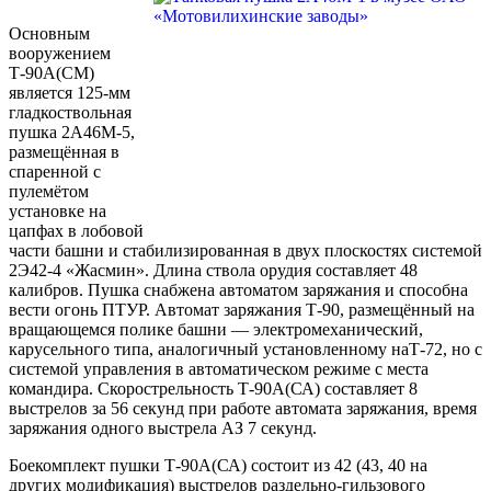
Основным
вооружением
Т-90А(СМ)
является 125-мм
гладкоствольная
пушка 2А46М-5,
размещённая в
спаренной с
пулемётом
установке на
цапфах в лобовой
части башни и стабилизированная в двух плоскостях системой
2Э42-4 «Жасмин». Длина ствола орудия составляет 48
калибров. Пушка снабжена автоматом заряжания и способна
вести огонь ПТУР. Автомат заряжания Т-90, размещённый на
вращающемся полике башни — электромеханический,
карусельного типа, аналогичный установленному наТ-72, но с
системой управления в автоматическом режиме с места
командира. Скорострельность Т-90А(СА) составляет 8
выстрелов за 56 секунд при работе автомата заряжания, время
заряжания одного выстрела АЗ 7 секунд.
Боекомплект пушки Т-90А(СА) состоит из 42 (43, 40 на
других модификация) выстрелов раздельно-гильзового