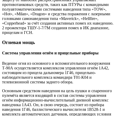
противотанковых средств, таких как ПТУРы с командными
полуавтоматическими системами наведения типа «TOW»,
«Hot», «Milan», «Dragon» и средства поражения с лазерными
головками самонаведения типа «Maverick», «Hellfire»,
«Copperhead» за счёт создания активных помех их наведению.
2 прожектора ТШУ-1-7/7М создания помех в ИК диапазоне,
прицелам и ГСН.
Огневая мощь
Система управления огнём и прицельные приборы
Ведение огня из основного и вспомогательного вооружения
Т-90А осуществляется комплексом управления огнём 1А42,
состоящим из прицела дальномера 1Г46, прицельно-
наблюдательного комплекса командира Т01-К04 и
телевизионной системы заднего обзора.
Основным средством наведения на цель пушки и спаренного
пулемёта является входящий в состав системы управления
огнём информационно-вычислительный дневной комплекс
наводчика 1А43. Он, в свою очередь, состоит из прибора
наведения 1Г46, баллистического вычислителя 1В528-1 и
комплекта автоматических датчиков, определяющих условия