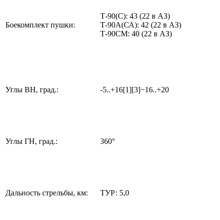
Т-90(С): 43 (22 в АЗ)
Боекомплект пушки:
Т-90А(СА): 42 (22 в АЗ)
Т-90СМ: 40 (22 в АЗ)
Углы ВН, град.:
-5..+16[1][3]−16..+20
Углы ГН, град.:
360°
Дальность стрельбы, км:
ТУР: 5,0