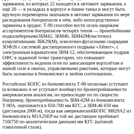
заряжания, из которых 22 находятся в автомате заряжания, а
ещё 20 — в укладках в корпусе и башне танка и могут быть
вручную перемещены экипажем в автомат заряжания по мере
расходования боеприпасов в нём, либо непосредственно
заряжены в орудие. Т-90 способен вести огонь широким
ассортиментом боеприпасов четырёх типов — бронебойными
подкалиберными3БМ42, 3БМ46, 3БМ42М(частично)
кумулятивными ЗБК29(М), осколочно-фугасными снарядами
ЗОФ26 с системой дистанционного подрыва «Айнет», с
электронным взрывателем 3ВМ-12, обеспечивающем подрыв
ОФС в заданной точке траектории, это повышает
эффективность ведения огня по зависающим вертолётам и
живой силе в окопах, управляемыми ракетами, которые могут
быть заложены в боекомплект в любом соотношении.
Российские БОПС из боекомплекта Т-90 несколько уступают
(а возможно и не уступают вообще) по бронепробиваемости
американским аналогам, но превосходят их по скорости.
Например, бронепробиваемость ЗБМ-42М из боекомплекта
Т-90А, оценивается в 650-700 мм КГС, а 3БМ-46 650 мм
(дистанция 2000 м), тогда как американскийБОПС М829А2 из
боекомплекта М1А2SEP на той же дистанции пробивает
710(750 по аналитическим данным) мм КГС (катаной
гомогенной стали).