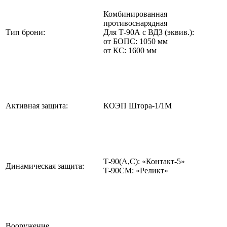
Комбинированная
противоснарядная
Тип брони:
Для Т-90А с ВДЗ (эквив.):
от БОПС: 1050 мм
от КС: 1600 мм
Активная защита:
КОЭП Штора-1/1М
Т-90(А,С): «Контакт-5»
Динамическая защита:
Т-90СМ: «Реликт»
Вооружение