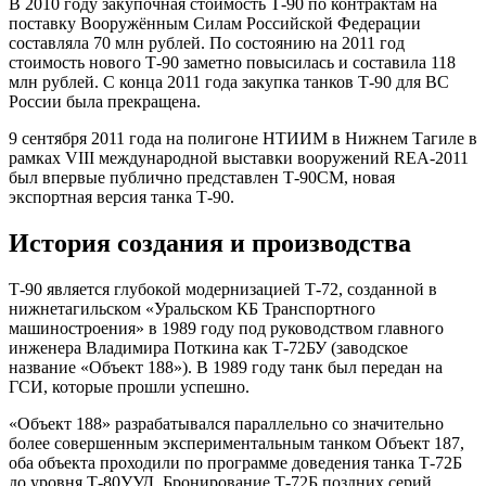
В 2010 году закупочная стоимость Т-90 по контрактам на
поставку Вооружённым Силам Российской Федерации
составляла 70 млн рублей. По состоянию на 2011 год
стоимость нового Т-90 заметно повысилась и составила 118
млн рублей. С конца 2011 года закупка танков Т-90 для ВС
России была прекращена.
9 сентября 2011 года на полигоне НТИИМ в Нижнем Тагиле в
рамках VIII международной выставки вооружений REA-2011
был впервые публично представлен Т-90СМ, новая
экспортная версия танка Т-90.
История создания и производства
Т-90 является глубокой модернизацией Т-72, созданной в
нижнетагильском «Уральском КБ Транспортного
машиностроения» в 1989 году под руководством главного
инженера Владимира Поткина как Т-72БУ (заводское
название «Объект 188»). В 1989 году танк был передан на
ГСИ, которые прошли успешно.
«Объект 188» разрабатывался параллельно со значительно
более совершенным экспериментальным танком Объект 187,
оба объекта проходили по программе доведения танка Т-72Б
до уровня Т-80УУД. Бронирование Т-72Б поздних серий