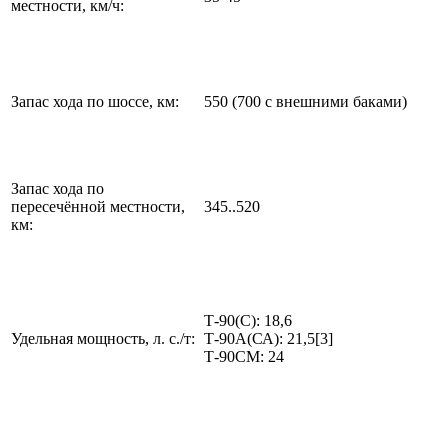
местности, км/ч:
Запас хода по шоссе, км:
550 (700 с внешними баками)
Запас хода по
пересечённой местности,
345..520
км:
Т-90(С): 18,6
Удельная мощность, л. с./т:
Т-90А(СА): 21,5[3]
Т-90СМ: 24