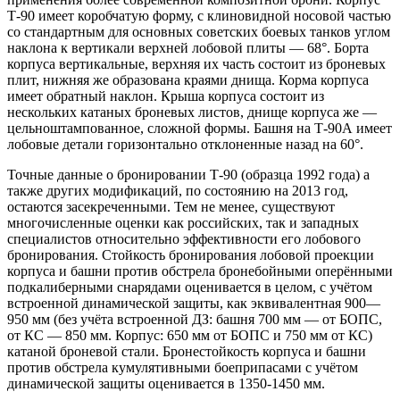
Т-90 имеет коробчатую форму, с клиновидной носовой частью
со стандартным для основных советских боевых танков углом
наклона к вертикали верхней лобовой плиты — 68°. Борта
корпуса вертикальные, верхняя их часть состоит из броневых
плит, нижняя же образована краями днища. Корма корпуса
имеет обратный наклон. Крыша корпуса состоит из
нескольких катаных броневых листов, днище корпуса же —
цельноштампованное, сложной формы. Башня на Т-90А имеет
лобовые детали горизонтально отклоненные назад на 60°.
Точные данные о бронировании Т-90 (образца 1992 года) а
также других модификаций, по состоянию на 2013 год,
остаются засекреченными. Тем не менее, существуют
многочисленные оценки как российских, так и западных
специалистов относительно эффективности его лобового
бронирования. Стойкость бронирования лобовой проекции
корпуса и башни против обстрела бронебойными оперёнными
подкалиберными снарядами оценивается в целом, с учётом
встроенной динамической защиты, как эквивалентная 900—
950 мм (без учёта встроенной ДЗ: башня 700 мм — от БОПС,
от КС — 850 мм. Корпус: 650 мм от БОПС и 750 мм от КС)
катаной броневой стали. Бронестойкость корпуса и башни
против обстрела кумулятивными боеприпасами с учётом
динамической защиты оценивается в 1350-1450 мм.