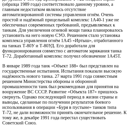
(образца 1989 года) соответствовало данному уровню, а
главным недостатком являлось отсутствие
автоматизированной системы управления огнём. Очень
простой и надёжный прицельный комплекс 1А40-1 уже не
обеспечивал современных требований, предъявляемых к
танкам. Для увеличения огневой мощи танка планировалось
установить на него новую СУО. Решением стало установка
комплекса управления огнём 1А45 «Иртыш», отработанного
на танках Т-80У и Т-80УД. Его доработали для
функционирования совместно с автоматом заряжания танка
Т-72. Доработанный комплекс получил обозначение 1А45Т.
В январе 1989 года танк «Объект 188» был представлен на
государственные испытания. Испытания показали высокую
надёжность нового танка. 27 марта 1991 года совместным
решением Министерства обороны и оборонной
промышленности танк был рекомендован для принятия на
вооружение ВС СССР. Развитие «Объекта 187» пришлось
свернуть. Однако последующий период в жизни страны и
выводы, сделанные по получении результатов боевого
использования в операции «Буря в пустыне» танков типа
Т-72, не дали возможности принять окончательное решение. К
тому же, в декабре 1991 года перестал существовать
Советский Союз.