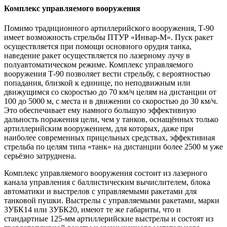
Комплекс управляемого вооружения
Помимо традиционного артиллерийского вооружения, Т-90
имеет возможность стрельбы ПТУР «Инвар-М». Пуск ракет
осуществляется при помощи основного орудия танка,
наведение ракет осуществляется по лазерному лучу в
полуавтоматическом режиме. Комплекс управляемого
вооружения Т-90 позволяет вести стрельбу, с вероятностью
попадания, близкой к единице, по неподвижным или
движущимся со скоростью до 70 км/ч целям на дистанции от
100 до 5000 м, с места и в движении со скоростью до 30 км/ч.
Это обеспечивает ему намного большую эффективную
дальность поражения цели, чем у танков, оснащённых только
артиллерийским вооружением, для которых, даже при
наиболее современных прицельных средствах, эффективная
стрельба по целям типа «танк» на дистанции более 2500 м уже
серьёзно затруднена.
Комплекс управляемого вооружения состоит из лазерного
канала управления с баллистическим вычислителем, блока
автоматики и выстрелов с управляемыми ракетами для
танковой пушки. Выстрелы с управляемыми ракетами, марки
3УБК14 или 3УБК20, имеют те же габариты, что и
стандартные 125-мм артиллерийские выстрелы и состоят из