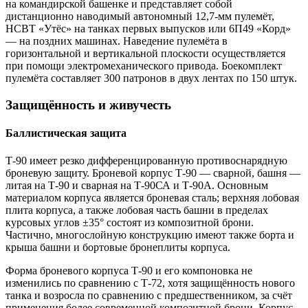
на командирской башенке и представляет собой
дистанционно наводимый автономный 12,7-мм пулемёт,
НСВТ «Утёс» на танках первых выпусков или 6П49 «Корд»
— на поздних машинах. Наведение пулемёта в
горизонтальной и вертикальной плоскости осуществляется
при помощи электромеханического привода. Боекомплект
пулемёта составляет 300 патронов в двух лентах по 150 штук.
Защищённость и живучесть
Баллистическая защита
Т-90 имеет резко дифференцированную противоснарядную
броневую защиту. Броневой корпус Т-90 — сварной, башня —
литая на Т-90 и сварная на Т-90СА и Т-90А. Основным
материалом корпуса является броневая сталь; верхняя лобовая
плита корпуса, а также лобовая часть башни в пределах
курсовых углов ±35° состоят из композитной брони.
Частично, многослойную конструкцию имеют также борта и
крыша башни и бортовые бронеплиты корпуса.
Форма броневого корпуса Т-90 и его компоновка не
изменились по сравнению с Т-72, хотя защищённость нового
танка и возросла по сравнению с предшественником, за счёт
применения более современной композитной брони. Корпус