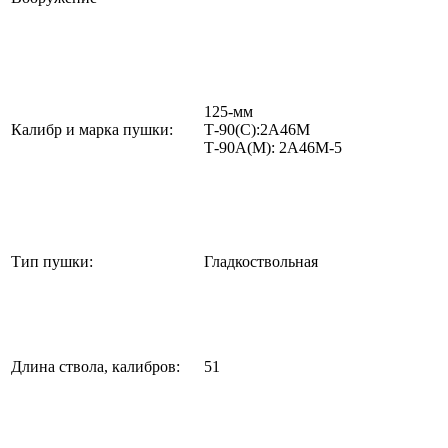
125-мм
Калибр и марка пушки:
Т-90(С):2А46М
Т-90А(М): 2А46М-5
Тип пушки:
Гладкоствольная
Длина ствола, калибров:
51