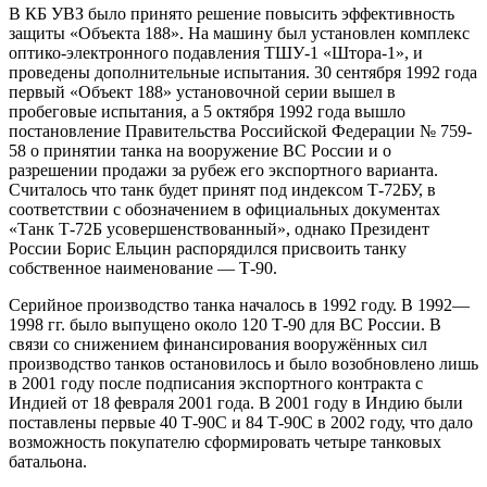
В КБ УВЗ было принято решение повысить эффективность
защиты «Объекта 188». На машину был установлен комплекс
оптико-электронного подавления ТШУ-1 «Штора-1», и
проведены дополнительные испытания. 30 сентября 1992 года
первый «Объект 188» установочной серии вышел в
пробеговые испытания, а 5 октября 1992 года вышло
постановление Правительства Российской Федерации № 759-
58 о принятии танка на вооружение ВС России и о
разрешении продажи за рубеж его экспортного варианта.
Считалось что танк будет принят под индексом Т-72БУ, в
соответствии с обозначением в официальных документах
«Танк Т-72Б усовершенствованный», однако Президент
России Борис Ельцин распорядился присвоить танку
собственное наименование — Т-90.
Серийное производство танка началось в 1992 году. В 1992—
1998 гг. было выпущено около 120 Т-90 для ВС России. В
связи со снижением финансирования вооружённых сил
производство танков остановилось и было возобновлено лишь
в 2001 году после подписания экспортного контракта с
Индией от 18 февраля 2001 года. В 2001 году в Индию были
поставлены первые 40 Т-90С и 84 Т-90С в 2002 году, что дало
возможность покупателю сформировать четыре танковых
батальона.