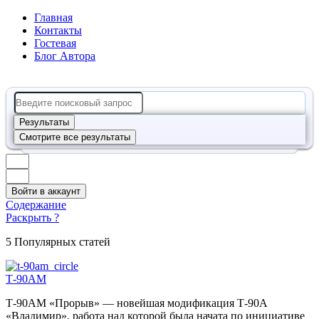
Главная
Контакты
Гостевая
Блог Автора
Search
...
Результаты
Смотрите все результаты
Войти в аккаунт
Содержание
Раскрыть ?
5 Популярных статей
Т-90АМ
Т-90АМ «Прорыв» — новейшая модификация Т-90А
«Владимир», работа над которой была начата по инициативе