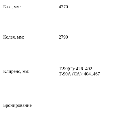
База, мм:
4270
Колея, мм:
2790
Т-90(С): 426..492
Клиренс, мм:
Т-90А (СА): 404..467
Бронирование