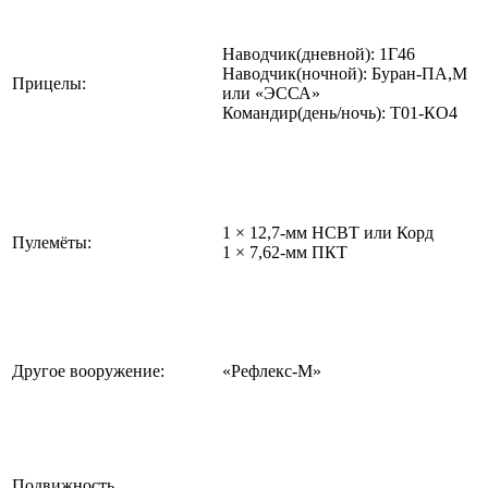
Наводчик(дневной): 1Г46
Наводчик(ночной): Буран-ПА,М
Прицелы:
или «ЭССА»
Командир(день/ночь): Т01-КО4
1 × 12,7-мм НСВТ или Корд
Пулемёты:
1 × 7,62-мм ПКТ
Другое вооружение:
«Рефлекс-М»
Подвижность