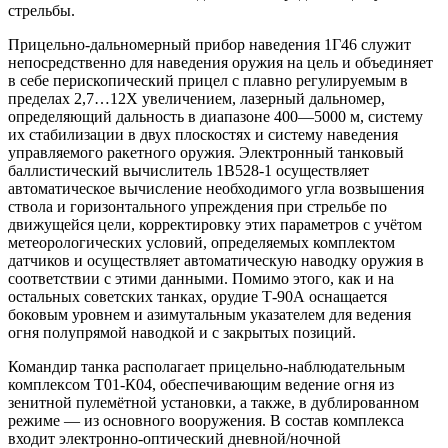
стрельбы.
Прицельно-дальномерный прибор наведения 1Г46 служит
непосредственно для наведения оружия на цель и объединяет
в себе перископический прицел с плавно регулируемым в
пределах 2,7…12Х увеличением, лазерный дальномер,
определяющий дальность в диапазоне 400—5000 м, систему
их стабилизации в двух плоскостях и систему наведения
управляемого ракетного оружия. Электронный танковый
баллистический вычислитель 1В528-1 осуществляет
автоматическое вычисление необходимого угла возвышения
ствола и горизонтального упреждения при стрельбе по
движущейся цели, корректировку этих параметров с учётом
метеорологических условий, определяемых комплектом
датчиков и осуществляет автоматическую наводку оружия в
соответствии с этими данными. Помимо этого, как и на
остальных советских танках, орудие Т-90А оснащается
боковым уровнем и азимутальным указателем для ведения
огня полупрямой наводкой и с закрытых позиций.
Командир танка располагает прицельно-наблюдательным
комплексом Т01-К04, обеспечивающим ведение огня из
зенитной пулемётной установки, а также, в дублированном
режиме — из основного вооружения. В состав комплекса
входит электронно-оптический дневной/ночной