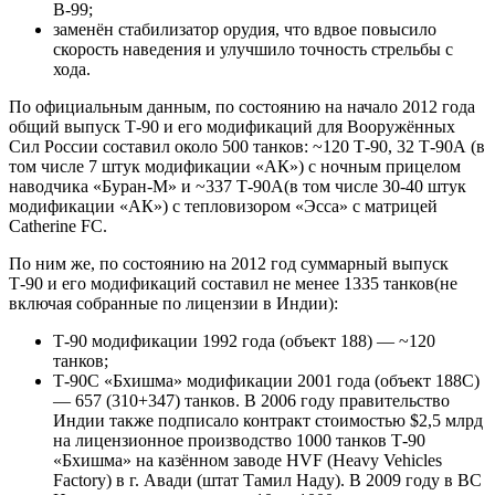
В-99;
заменён стабилизатор орудия, что вдвое повысило
скорость наведения и улучшило точность стрельбы с
хода.
По официальным данным, по состоянию на начало 2012 года
общий выпуск Т-90 и его модификаций для Вооружённых
Сил России составил около 500 танков: ~120 Т-90, 32 Т-90А (в
том числе 7 штук модификации «АК») с ночным прицелом
наводчика «Буран-М» и ~337 Т-90А(в том числе 30-40 штук
модификации «АК») с тепловизором «Эсса» с матрицей
Catherine FC.
По ним же, по состоянию на 2012 год суммарный выпуск
Т-90 и его модификаций составил не менее 1335 танков(не
включая собранные по лицензии в Индии):
Т-90 модификации 1992 года (объект 188) — ~120
танков;
Т-90С «Бхишма» модификации 2001 года (объект 188С)
— 657 (310+347) танков. В 2006 году правительство
Индии также подписало контракт стоимостью $2,5 млрд
на лицензионное производство 1000 танков Т-90
«Бхишма» на казённом заводе HVF (Heavy Vehicles
Factory) в г. Авади (штат Тамил Наду). В 2009 году в ВС