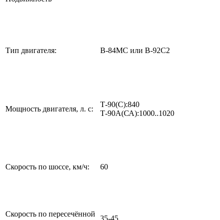
Тип двигателя:
В-84МС или В-92С2
Т-90(С):840
Мощность двигателя, л. с:
Т-90А(СА):1000..1020
Скорость по шоссе, км/ч:
60
Скорость по пересечённой
35-45