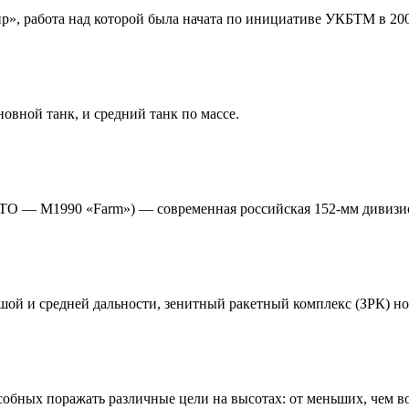
 работа над которой была начата по инициативе УКБТМ в 200
вной танк, и средний танк по массе.
ТО — M1990 «Farm») — современная российская 152-мм дивизио
шой и средней дальности, зенитный ракетный комплекс (ЗРК) но
обных поражать различные цели на высотах: от меньших, чем в