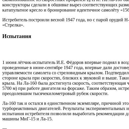
конструкторы сделали в обшивке вырез соответствующих разме
катапультное кресло и бронирование идентичное самолёту «15
Истребитель построили весной 1947 года, но с парой орудий Н
«Стрелка».
Испытания
1 июня лётчик-испытатель И.Е. Фёдоров впервые поднял в воз
проведенные в июне-сентябре 1947 года, впервые дали достов
управляемости самолета со стреловидным крылом. Подтвердил
стороне крыла при скоростях, близких к звуковой и выше. Так
крыла. На Ла-160 была достигнута скорость, соответствующая 
5700 м) при работе двигателя на форсаже. Таким образом, истр
преодолевшим тысячекилометровый рубеж скорости.
Ла-160 так и остался в единственном экземпляре, причиной э
турбореактивных двигателей. Результаты экспериментальных 
испытания истребителя позволили выработать рекомендации дл
машины МиГ-15 и Ла-15.