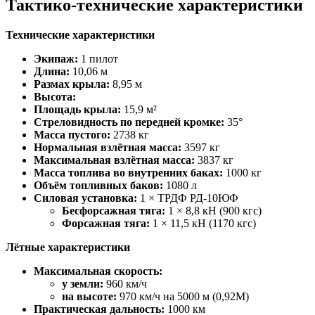
Тактико-технические характеристики
Технические характеристики
Экипаж:
1 пилот
Длина:
10,06 м
Размах крыла:
8,95 м
Высота:
Площадь крыла:
15,9 м²
Стреловидность по передней кромке:
35°
Масса пустого:
2738 кг
Нормальная взлётная масса:
3597 кг
Максимальная взлётная масса:
3837 кг
Масса топлива во внутренних баках:
1000 кг
Объём топливных баков:
1080 л
Силовая установка:
1 × ТРДФ РД-10ЮФ
Бесфорсажная тяга:
1 × 8,8 кН (900 кгс)
Форсажная тяга:
1 × 11,5 кН (1170 кгс)
Лётные характеристики
Максимальная скорость:
у земли:
960 км/ч
на высоте:
970 км/ч на 5000 м (0,92М)
Практическая дальность:
1000 км