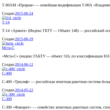
Т-90АМ «Прорыв» — новейшая модификация Т-90А «Владимир»,
Создан:
2015-06-24
Т-14
Т-14 «Армата» (Индекс ГБТУ — Объект 148) — российский осно
Создан:
2015-06-19
Мста-С
«Мста-С» (индекс ГАБТУ — объект 316, по классификации НА
Создан:
2014-06-12
С-400
С-400 «Триумф» — российская зенитная ракетная система боль
Создан:
2014-05-22
С-300
С-300 «Фаворит» — семейство зенитных ракетных систем, спос