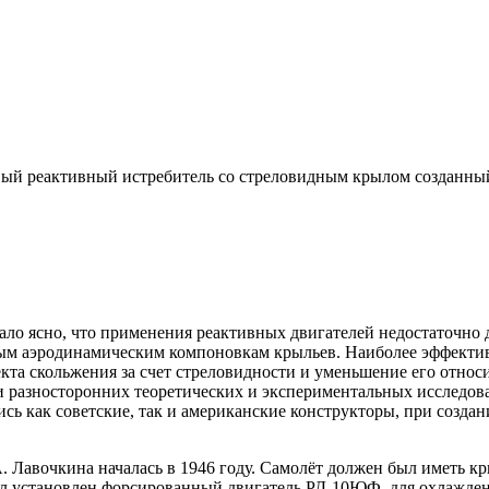
1
вый реактивный истребитель со стреловидным крылом созданны
ало ясно, что применения реактивных двигателей недостаточно д
овым аэродинамическим компоновкам крыльев. Наиболее эффект
кта скольжения за счет стреловидности и уменьшение его отно
 разносторонних теоретических и экспериментальных исследова
ь как советские, так и американские конструкторы, при создан
. Лавочкина началась в 1946 году. Самолёт должен был иметь к
л установлен форсированный двигатель РД-10ЮФ, для охлажде