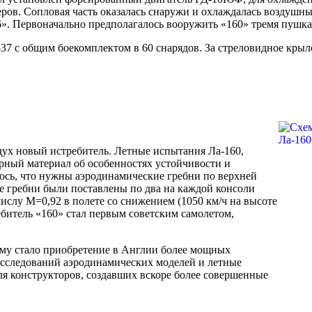
ров. Сопловая часть оказалась снаружи и охлаждалась воздушн
6». Первоначально предполагалось вооружить «160» тремя пушк
-37 с общим боекомплектом в 60 снарядов. За стреловидное кры
дух новый истребитель. Летные испытания Ла-160,
ерный материал об особенностях устойчивости и
ось, что нужны аэродинамические гребни по верхней
ие гребни были поставлены по два на каждой консоли
числу М=0,92 в полете со снижением (1050 км/ч на высоте
ебитель «160» стал первым советским самолетом,
тому стало приобретение в Англии более мощных
исследований аэродинамических моделей и летные
я конструкторов, создавших вскоре более совершенные