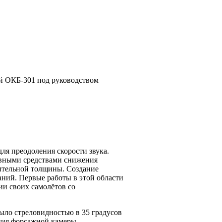
й ОКБ-301 под руководством
ля преодоления скорости звука.
ивными средствами снижения
сительной толщины. Создание
ний. Первые работы в этой области
ии своих самолётов со
рыло стреловидностью в 35 градусов
ния форсажной камеры