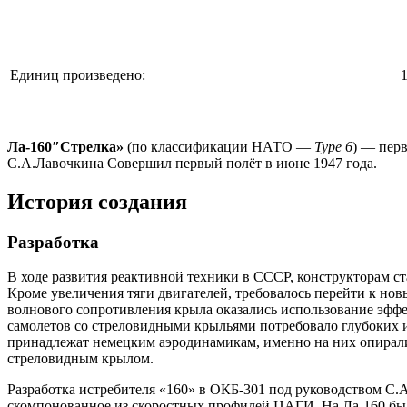
Единиц произведено:
Ла-160″Стрелка»
(по классификации НАТО —
Type 6
) — пер
С.А.Лавочкина Совершил первый полёт в июне 1947 года.
История создания
Разработка
В ходе развития реактивной техники в СССР, конструкторам ст
Кроме увеличения тяги двигателей, требовалось перейти к н
волнового сопротивления крыла оказались использование эффе
самолетов со стреловидными крыльями потребовало глубоких и
принадлежат немецким аэродинамикам, именно на них опиралис
стреловидным крылом.
Разработка истребителя «160» в ОКБ-301 под руководством С.А
скомпонованное из скоростных профилей ЦАГИ. На Ла-160 бы