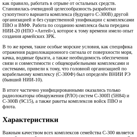
как правило, работать в отрыве от остальных средств.
Становилась очевидной целесообразность разработки
сухопутного варианта комплекса (будущего С-300В) другой
организацией и без существенной унификации с комплексами
ПВО и ВМФ. Работа по созданию комплекса была передана
НИИ-20 (НПО «Антей»), которое к тому времени имело опыт
создания армейских ЗРК.
В то же время, такие особые морские условия, как специфика
отражения радиолокационного сигнала от поверхности моря,
качка, водяные брызги, а также необходимость обеспечения
связи и совместимости с общекорабельными комплексами и
системами, привели к тому, что головной организацией по
корабельному комплексу (С-300Ф) был определён ВНИИ РЭ
(бывший НИИ-10).
В итоге частично унифицированными оказались только
радиолокаторы обнаружения (РЛО) систем С-300П (5Н84) и
С-300В (9С15), а также ракеты комплексов войск ПВО и
флота.
Характеристики
Важным качеством всех комплексов семейства С-300 является