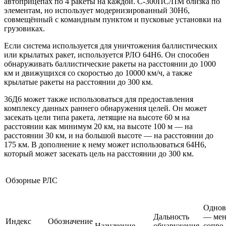
автоприцепах по 4 ракеты на каждой. С-300ПС/ПМ близка по
элементам, но использует модернизированный 30Н6,
совмещённый с командным пунктом и пусковые установки на
грузовиках.
Если система используется для уничтожения баллистических
или крылатых ракет, используется РЛО 64Н6. Он способен
обнаруживать баллистические ракеты на расстоянии до 1000
км и движущихся со скоростью до 10000 км/ч, а также
крылатые ракеты на расстоянии до 300 км.
36Д6 может также использоваться для предоставления
комплексу данных раннего обнаружения целей. Он может
засекать цели типа ракета, летящие на высоте 60 м на
расстоянии как минимум 20 км, на высоте 100 м — на
расстоянии 30 км, и на большой высоте — на расстоянии до
175 км. В дополнение к нему может использоваться 64Н6,
который может засекать цель на расстоянии до 300 км.
Обзорные РЛС
Однов
Дальность
— мен
Индекс
Обозначение
Назначение
обнаружения,
сопро