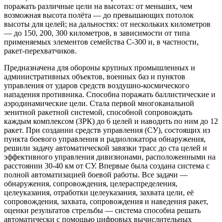
поражать различные цели на высотах: от меньших, чем
возможная высота полёта — до превышающих потолок
высоты для целей; на дальностях: от нескольких километров
— до 150, 200, 300 километров, в зависимости от типа
применяемых элементов семейства С-300 и, в частности,
ракет-перехватчиков.
Предназначена для обороны крупных промышленных и
административных объектов, военных баз и пунктов
управления от ударов средств воздушно-космического
нападения противника. Способна поражать баллистические и
аэродинамические цели. Стала первой многоканальной
зенитной ракетной системой, способной сопровождать
каждым комплексом (ЗРК) до 6 целей и наводить по ним до 12
ракет. При создании средств управления (СУ), состоящих из
пункта боевого управления и радиолокатора обнаружения,
решили задачу автоматической завязки трасс до ста целей и
эффективного управления дивизионами, расположенными на
расстоянии 30-40 км от СУ. Впервые была создана система с
полной автоматизацией боевой работы. Все задачи —
обнаружения, сопровождения, целераспределения,
целеуказания, отработки целеуказания, захвата цели, её
сопровождения, захвата, сопровождения и наведения ракет,
оценки результатов стрельбы — система способна решать
автоматически с помощью цифровых вычислительных