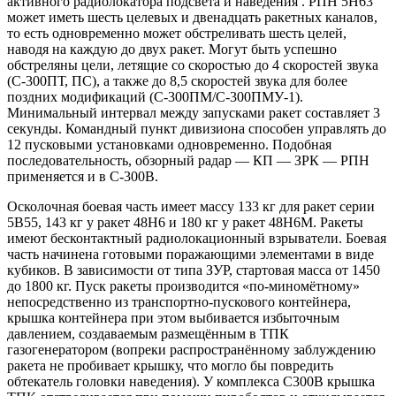
активного радиолокатора подсвета и наведения . РПН 5Н63
может иметь шесть целевых и двенадцать ракетных каналов,
то есть одновременно может обстреливать шесть целей,
наводя на каждую до двух ракет. Могут быть успешно
обстреляны цели, летящие со скоростью до 4 скоростей звука
(С-300ПТ, ПС), а также до 8,5 скоростей звука для более
поздних модификаций (С-300ПМ/С-300ПМУ-1).
Минимальный интервал между запусками ракет составляет 3
секунды. Командный пункт дивизиона способен управлять до
12 пусковыми установками одновременно. Подобная
последовательность, обзорный радар — КП — ЗРК — РПН
применяется и в С-300В.
Осколочная боевая часть имеет массу 133 кг для ракет серии
5В55, 143 кг у ракет 48Н6 и 180 кг у ракет 48Н6М. Ракеты
имеют бесконтактный радиолокационный взрыватели. Боевая
часть начинена готовыми поражающими элементами в виде
кубиков. В зависимости от типа ЗУР, стартовая масса от 1450
до 1800 кг. Пуск ракеты производится «по-миномётному»
непосредственно из транспортно-пускового контейнера,
крышка контейнера при этом выбивается избыточным
давлением, создаваемым размещённым в ТПК
газогенератором (вопреки распространённому заблуждению
ракета не пробивает крышку, что могло бы повредить
обтекатель головки наведения). У комплекса С300В крышка