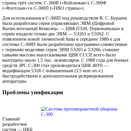
страны трёх систем: С-300В («Войсковая»), С-300Ф
(«Флотская») и С-300П («ПВО страны»).
Для использования в С-300П под руководством В. С. Бурцева
была разработана серия управляющих ЭВМ (Цифровой
Вычислительный Комплекс — ЦВК)5Э26. Первоначально в
серию входили только две ЭВМ — 5Э261 и 5Э262. С
появлением новой элементной базы в середине 1980-х для
системы С-300П были разработаны программно-совместимые
с первыми моделями серии ЭВМ 5Э265 и 5Э266, ставшие
самыми массово выпускаемыми ЦВК СССР, всего было
выпущено около 1,5 тыс. экземпляров. С 1988 года для боевых
средств ЗРС С-300 стал производиться ЦВК 40У6 —
модификация 5Э26 с повышенным (3,5 млн оп./с)
быстродействием и дополнительным резервированием
аппаратуры.
Проблемы унификации
Главный
разработчик
систем — ЦКБ