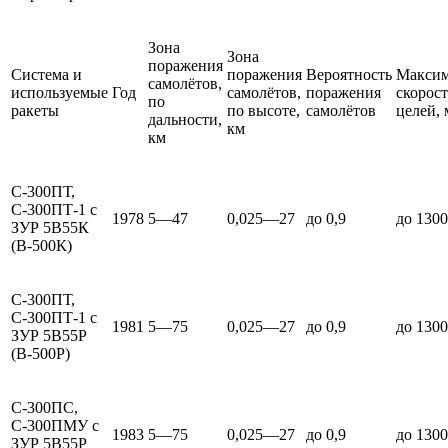
Зона
Зона
поражения
Система и
поражения
Вероятность
Максим
самолётов,
используемые
Год
самолётов,
поражения
скорост
по
ракеты
по высоте,
самолётов
целей, 
дальности,
км
км
С-300ПТ,
С-300ПТ-1 с
1978
5—47
0,025—27
до 0,9
до 1300
ЗУР 5В55К
(В-500К)
С-300ПТ,
С-300ПТ-1 с
1981
5—75
0,025—27
до 0,9
до 1300
ЗУР 5В55Р
(В-500Р)
С-300ПС,
С-300ПМУ с
1983
5—75
0,025—27
до 0,9
до 1300
ЗУР 5В55Р