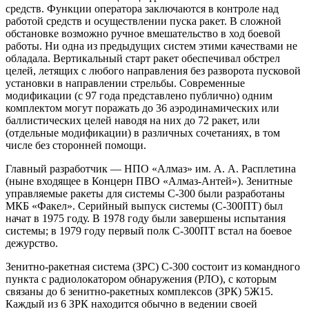
средств. Функции оператора заключаются в контроле над
работой средств и осуществлении пуска ракет. В сложной
обстановке возможно ручное вмешательство в ход боевой
работы. Ни одна из предыдущих систем этими качествами не
обладала. Вертикальный старт ракет обеспечивал обстрел
целей, летящих с любого направления без разворота пусковой
установки в направлении стрельбы. Современные
модификации (с 97 года представлено публично) одним
комплектом могут поражать до 36 аэродинамических или
баллистических целей наводя на них до 72 ракет, или
(отдельные модификации) в различных сочетаниях, в том
числе без сторонней помощи.
Главный разработчик — НПО «Алмаз» им. А. А. Расплетина
(ныне входящее в Концерн ПВО «Алмаз-Антей»). Зенитные
управляемые ракеты для системы С-300 были разработаны
МКБ «Факел». Серийный выпуск системы (С-300ПТ) был
начат в 1975 году. В 1978 году были завершены испытания
системы; в 1979 году первый полк С-300ПТ встал на боевое
дежурство.
Зенитно-ракетная система (ЗРС) С-300 состоит из командного
пункта с радиолокатором обнаружения (РЛО), с которым
связаны до 6 зенитно-ракетных комплексов (ЗРК) 5Ж15.
Каждый из 6 ЗРК находится обычно в ведении своей