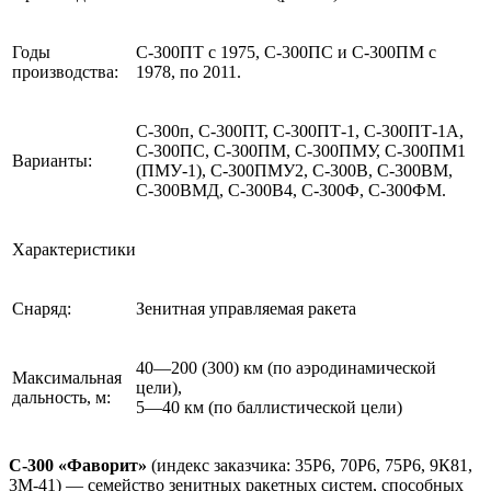
Годы
С-300ПТ с 1975, С-300ПС и С-300ПМ c
производства:
1978, по 2011.
С-300п, С-300ПТ, С-300ПТ-1, С-300ПТ-1А,
С-300ПС, С-300ПМ, С-300ПМУ, С-300ПМ1
Варианты:
(ПМУ-1), С-300ПМУ2, С-300В, С-300ВМ,
С-300ВМД, C-300B4, С-300Ф, С-300ФМ.
Характеристики
Снаряд:
Зенитная управляемая ракета
40—200 (300) км (по аэродинамической
Максимальная
цели),
дальность, м:
5—40 км (по баллистической цели)
С-300 «Фаворит»
(индекс заказчика: 35Р6, 70Р6, 75Р6, 9К81,
3М-41) — семейство зенитных ракетных систем, способных