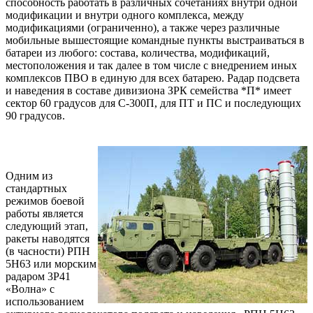
способность работать в различных сочетаниях внутри одной
модификации и внутри одного комплекса, между
модификациями (ограниченно), а также через различные
мобильные вышестоящие командные пункты выстраиваться в
батареи из любого: состава, количества, модификаций,
местоположения и так далее в том числе с внедрением иных
комплексов ПВО в единую для всех батарею. Радар подсвета
и наведения в составе дивизиона ЗРК семейства *П* имеет
сектор 60 градусов для С-300П, для ПТ и ПС и последующих
90 градусов.
Одним из
стандартных
режимов боевой
работы является
следующий этап,
ракеты наводятся
(в часности) РПН
5Н63 или морским
радаром 3Р41
«Волна» с
использованием