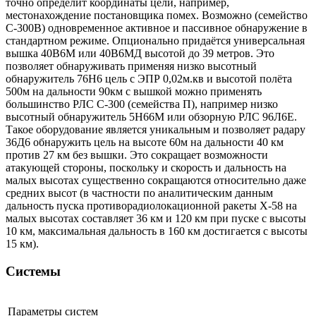
точно определит координаты цели, например,
местонахождение постановщика помех. Возможно (семейство
С-300В) одновременное активное и пассивное обнаружение в
стандартном режиме. Опционально придаётся универсальная
вышка 40В6М или 40В6МД высотой до 39 метров. Это
позволяет обнаруживать применяя низко высотный
обнаружитель 76Н6 цель с ЭПР 0,02м.кв и высотой полёта
500м на дальности 90км с вышкой можно применять
большинство РЛС С-300 (семейства П), например низко
высотный обнаружитель 5Н66М или обзорную РЛС 96Л6Е.
Такое оборудование является уникальным и позволяет радару
36Д6 обнаружить цель на высоте 60м на дальности 40 км
против 27 км без вышки. Это сокращает возможности
атакующей стороны, поскольку и скорость и дальность на
малых высотах существенно сокращаются относительно даже
средних высот (в частности по аналитическим данным
дальность пуска противорадиолокационной ракеты Х-58 на
малых высотах составляет 36 км и 120 км при пуске с высоты
10 км, максимальная дальность в 160 км достигается с высоты
15 км).
Системы
Параметры систем