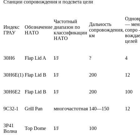
Станции сопровождения и подсвета цели
Однов
Частотный
Дальность
— мен
Индекс
Обозначение
диапазон по
сопровождения,
сопро
ГРАУ
НАТО
классификации
км
вожда
НАТО
целей
30Н6
Flap Lid A
I/J
?
4
30Н6Е(1)
Flap Lid B
I/J
200
12
30Н6Е2
Flap Lid B
I/J
200
100
9С32-1
Grill Pan
многочастотная
140—150
12
3Р41
Top Dome
I/J
100
Волна