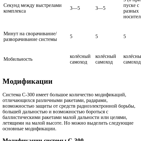
Секунд между выстрелами
пуске с
3—5
3—5
комплекса
разных
носител
Минут на сворачивание/
5
5
5
разворачивание системы
колёсный
колёсный
колёсн
Мобильность
самоход
самоход
самоход
Модификации
Система С-300 имеет большое количество модификаций,
отличающихся различными ракетами, радарами,
возможностью защиты от средств радиоэлектронной борьбы,
большей дальностью и возможностью бороться с
баллистическими ракетами малой дальности или целями,
летящими на малой высоте. Но можно выделить следующие
основные модификации.
Модификации системы С-300