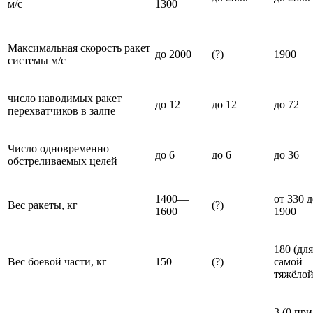
м/с
1300
Максимальная скорость ракет
до 2000
(?)
1900
системы м/с
число наводимых ракет
до 12
до 12
до 72
перехватчиков в залпе
Число одновременно
до 6
до 6
до 36
обстреливаемых целей
1400—
от 330 д
Вес ракеты, кг
(?)
1600
1900
180 (для
Вес боевой части, кг
150
(?)
самой
тяжёлой
3 (0 при