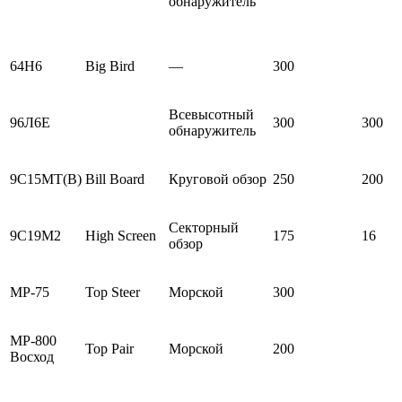
обнаружитель
64Н6
Big Bird
—
300
Всевысотный
96Л6Е
300
300
обнаружитель
9С15МТ(В)
Bill Board
Круговой обзор
250
200
Секторный
9С19М2
High Screen
175
16
обзор
МР-75
Top Steer
Морской
300
МР-800
Top Pair
Морской
200
Восход