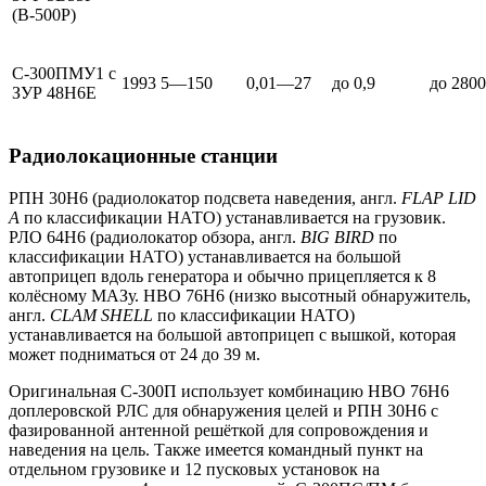
(В-500Р)
С-300ПМУ1 с
1993
5—150
0,01—27
до 0,9
до 2800
ЗУР 48Н6Е
Радиолокационные станции
РПН 30Н6 (радиолокатор подсвета наведения, англ.
FLAP LID
A
по классификации НАТО) устанавливается на грузовик.
РЛО 64Н6 (радиолокатор обзора, англ.
BIG BIRD
по
классификации НАТО) устанавливается на большой
автоприцеп вдоль генератора и обычно прицепляется к 8
колёсному МАЗу. НВО 76Н6 (низко высотный обнаружитель,
англ.
CLAM SHELL
по классификации НАТО)
устанавливается на большой автоприцеп с вышкой, которая
может подниматься от 24 до 39 м.
Оригинальная С-300П использует комбинацию НВО 76Н6
доплеровской РЛС для обнаружения целей и РПН 30Н6 с
фазированной антенной решёткой для сопровождения и
наведения на цель. Также имеется командный пункт на
отдельном грузовике и 12 пусковых установок на