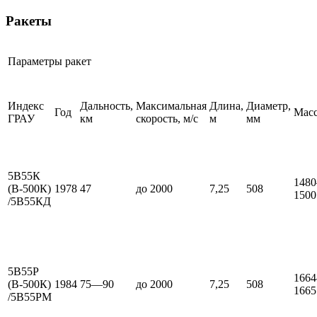
Ракеты
Параметры ракет
Индекс
Дальность,
Максимальная
Длина,
Диаметр,
Год
Масс
ГРАУ
км
скорость, м/c
м
мм
5В55К
148
(В-500К)
1978
47
до 2000
7,25
508
1500
/5В55КД
5В55Р
166
(В-500К)
1984
75—90
до 2000
7,25
508
1665
/5В55РМ