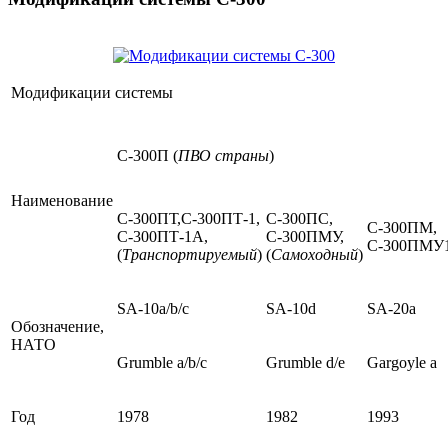
Модификации системы
С-300П (
ПВО страны
)
Наименование
С-300ПТ,С-300ПТ-1,
С-300ПС,
С-300ПМ,
С-300ПТ-1А,
С-300ПМУ,
С-300ПМУ
(
Транспортируемый
)
(
Самоходный
)
SA-10a/b/c
SA-10d
SA-20a
Обозначение,
НАТО
Grumble a/b/c
Grumble d/e
Gargoyle a
Год
1978
1982
1993