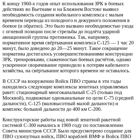
К концу 1960-х годов опыт использования ЗРК в боевых
действиях во Вьетнаме и на Ближнем Востоке выявил
необходимость создания мобильного комплекса с малым
временем перевода из походного и дежурного положения в
боевое (и обратно). Это было вызвано необходимостью ухода
с огневой позиции после стрельбы до подлёта ударной
авиационной группы противника. Так, например,
нормативное время свёртывания комплекса С-125 — 1 час 20
минут, было доведено до 20—25 минут. Такое сокращение
норматива достигалось усовершенствованиями конструкции
ЗРК, тренировками, слаженностью боевых расчётов, однако
ускоренное сворачивание приводило к потерям кабельного
хозяйства, на свёртывание которого времени не оставалось.
В СССР на вооружении Войск ПВО страны в эти годы
находились следующие комплексы зенитных управляемых
ракет: стационарный многоканальный С-25 (только под
Москвой), подвижные одноканальные по цели С-75 (средней
дальности), С-125 (маловысотный малой дальности) и
комплекс большой дальности до 400 км С-200.
Конструкторские работы над новой зенитной ракетной
системой С-300 начались в 1969 году по постановлению
Совета министров СССР. Было предусмотрено создание для
ПВО сухопутных войск, ПВО кораблей ВМФ и Войск ПВО