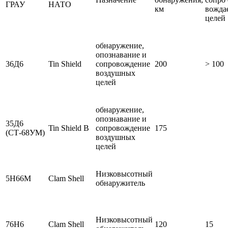
ГРАУ
НАТО
км
вожда
целей
обнаружение,
опознавание и
36Д6
Tin Shield
сопровождение
200
> 100
воздушных
целей
обнаружение,
опознавание и
35Д6
Tin Shield B
сопровождение
175
(СТ-68УМ)
воздушных
целей
Низковысотный
5Н66М
Clam Shell
обнаружитель
Низковысотный
76Н6
Clam Shell
120
15