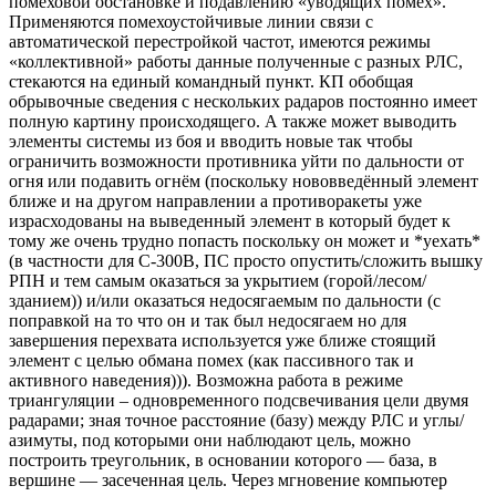
помеховой обстановке и подавлению «уводящих помех».
Применяются помехоустойчивые линии связи с
автоматической перестройкой частот, имеются режимы
«коллективной» работы данные полученные с разных РЛС,
стекаются на единый командный пункт. КП обобщая
обрывочные сведения с нескольких радаров постоянно имеет
полную картину происходящего. А также может выводить
элементы системы из боя и вводить новые так чтобы
ограничить возможности противника уйти по дальности от
огня или подавить огнём (поскольку нововведённый элемент
ближе и на другом направлении а противоракеты уже
израсходованы на выведенный элемент в который будет к
тому же очень трудно попасть поскольку он может и *уехать*
(в частности для С-300В, ПС просто опустить/сложить вышку
РПН и тем самым оказаться за укрытием (горой/лесом/
зданием)) и/или оказаться недосягаемым по дальности (с
поправкой на то что он и так был недосягаем но для
завершения перехвата используется уже ближе стоящий
элемент с целью обмана помех (как пассивного так и
активного наведения))). Возможна работа в режиме
триангуляции – одновременного подсвечивания цели двумя
радарами; зная точное расстояние (базу) между РЛС и углы/
азимуты, под которыми они наблюдают цель, можно
построить треугольник, в основании которого — база, в
вершине — засеченная цель. Через мгновение компьютер