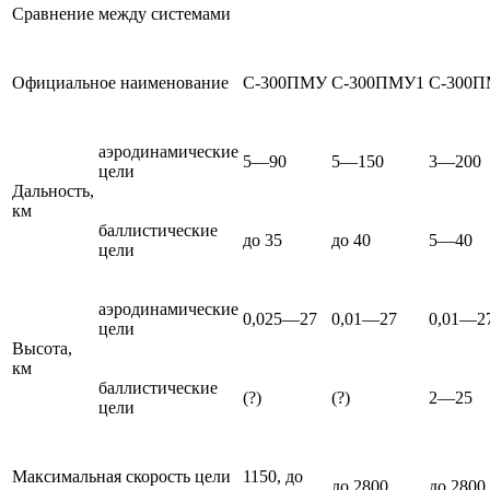
Сравнение между системами
Официальное наименование
С-300ПМУ
С-300ПМУ1
С-300
аэродинамические
5—90
5—150
3—200
цели
Дальность,
км
баллистические
до 35
до 40
5—40
цели
аэродинамические
0,025—27
0,01—27
0,01—2
цели
Высота,
км
баллистические
(?)
(?)
2—25
цели
Максимальная скорость цели
1150, до
до 2800
до 2800