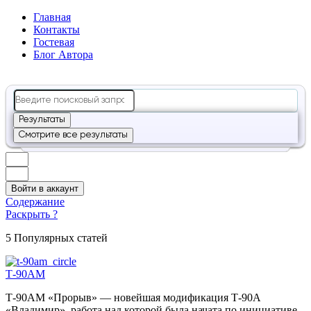
Главная
Контакты
Гостевая
Блог Автора
Search
...
Результаты
Смотрите все результаты
Войти в аккаунт
Содержание
Раскрыть ?
5 Популярных статей
Т-90АМ
Т-90АМ «Прорыв» — новейшая модификация Т-90А
«Владимир», работа над которой была начата по инициативе